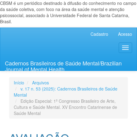
CBSM é um periódico destinado à difusão do conhecimento no campo
da saúde coletiva, com foco na área da saúde mental e atenção
psicossocial, associado à Universidade Federal de Santa Catarina,
Brasil.
Navegação
Cadastro
Acesso
Principal
Conteúdo
Toggl
principal
naviga
Barra
Lateral
Cadernos Brasileiros de Saúde Mental/Brazilian
Journal of Mental Health
Início
Arquivos
v. 17 n. 53 (2025): Cadernos Brasileiros de Saúde
Mental
Edição Especial: 1º Congresso Brasileiro de Arte,
Cultura e Saúde Mental. XV Encontro Catarinense de
Saúde Mental