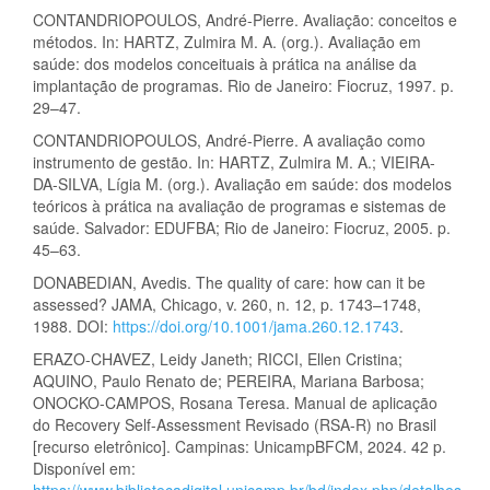
CONTANDRIOPOULOS, André-Pierre. Avaliação: conceitos e
métodos. In: HARTZ, Zulmira M. A. (org.). Avaliação em
saúde: dos modelos conceituais à prática na análise da
implantação de programas. Rio de Janeiro: Fiocruz, 1997. p.
29–47.
CONTANDRIOPOULOS, André-Pierre. A avaliação como
instrumento de gestão. In: HARTZ, Zulmira M. A.; VIEIRA-
DA-SILVA, Lígia M. (org.). Avaliação em saúde: dos modelos
teóricos à prática na avaliação de programas e sistemas de
saúde. Salvador: EDUFBA; Rio de Janeiro: Fiocruz, 2005. p.
45–63.
DONABEDIAN, Avedis. The quality of care: how can it be
assessed? JAMA, Chicago, v. 260, n. 12, p. 1743–1748,
1988. DOI:
https://doi.org/10.1001/jama.260.12.1743
.
ERAZO-CHAVEZ, Leidy Janeth; RICCI, Ellen Cristina;
AQUINO, Paulo Renato de; PEREIRA, Mariana Barbosa;
ONOCKO-CAMPOS, Rosana Teresa. Manual de aplicação
do Recovery Self-Assessment Revisado (RSA-R) no Brasil
[recurso eletrônico]. Campinas: UnicampBFCM, 2024. 42 p.
Disponível em:
https://www.bibliotecadigital.unicamp.br/bd/index.php/detalhes-