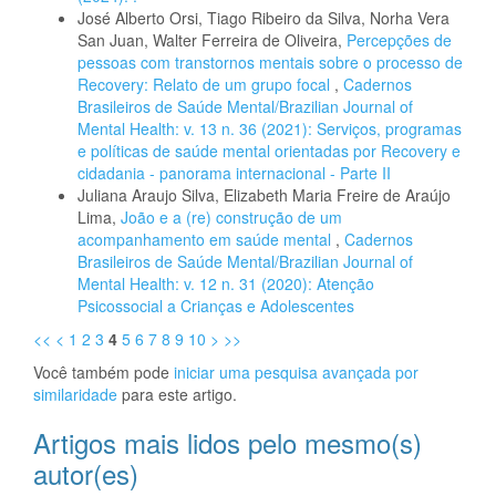
José Alberto Orsi, Tiago Ribeiro da Silva, Norha Vera
San Juan, Walter Ferreira de Oliveira,
Percepções de
pessoas com transtornos mentais sobre o processo de
Recovery: Relato de um grupo focal
,
Cadernos
Brasileiros de Saúde Mental/Brazilian Journal of
Mental Health: v. 13 n. 36 (2021): Serviços, programas
e políticas de saúde mental orientadas por Recovery e
cidadania - panorama internacional - Parte II
Juliana Araujo Silva, Elizabeth Maria Freire de Araújo
Lima,
João e a (re) construção de um
acompanhamento em saúde mental
,
Cadernos
Brasileiros de Saúde Mental/Brazilian Journal of
Mental Health: v. 12 n. 31 (2020): Atenção
Psicossocial a Crianças e Adolescentes
<<
<
1
2
3
4
5
6
7
8
9
10
>
>>
Você também pode
iniciar uma pesquisa avançada por
similaridade
para este artigo.
Artigos mais lidos pelo mesmo(s)
autor(es)