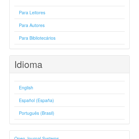
Para Leitores
Para Autores
Para Bibliotecários
Idioma
English
Español (España)
Português (Brasil)
Desenvolvido
Open Journal Systems