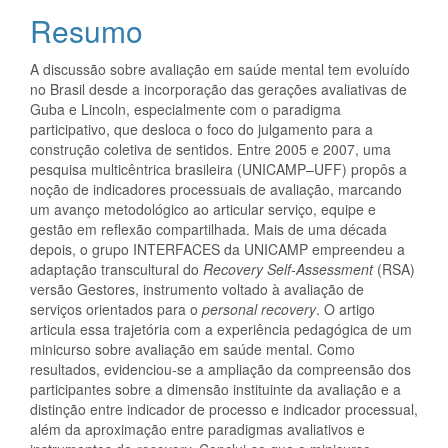
do
Resumo
artigo
A discussão sobre avaliação em saúde mental tem evoluído
principal
no Brasil desde a incorporação das gerações avaliativas de
Guba e Lincoln, especialmente com o paradigma
participativo, que desloca o foco do julgamento para a
construção coletiva de sentidos. Entre 2005 e 2007, uma
pesquisa multicêntrica brasileira (UNICAMP–UFF) propôs a
noção de indicadores processuais de avaliação, marcando
um avanço metodológico ao articular serviço, equipe e
gestão em reflexão compartilhada. Mais de uma década
depois, o grupo INTERFACES da UNICAMP empreendeu a
adaptação transcultural do
Recovery Self-Assessment
(RSA)
versão Gestores, instrumento voltado à avaliação de
serviços orientados para o
personal recovery
. O artigo
articula essa trajetória com a experiência pedagógica de um
minicurso sobre avaliação em saúde mental. Como
resultados, evidenciou-se a ampliação da compreensão dos
participantes sobre a dimensão instituinte da avaliação e a
distinção entre indicador de processo e indicador processual,
além da aproximação entre paradigmas avaliativos e