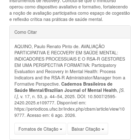
instrumentos de
recovery
. Conclui-se que o minicurso
operou como dispositivo avaliativo e formativo, fortalecendo
a noção de avaliação participativa como espaço de cogestão
e reflexão crítica nas práticas de saúde mental.
Detalhes
Como Citar
do
AQUINO, Paulo Renato Pinto de. AVALIAÇÃO
artigo
PARTICIPATIVA E RECOVERY EM SAÚDE MENTAL:
INDICADORES PROCESSUAIS E O RSA-R GESTORES
EM UMA PERSPECTIVA FORMATIVA: Participatory
Evaluation and Recovery in Mental Health: Process
Indicators and the RSA-R Administrator/Manager from a
Formative Perspective.
Cadernos Brasileiros de
Saúde Mental/Brazilian Journal of Mental Health
,
[S.
l.]
, v. 17, n. 53, p. 44–54, 2025. DOI: 10.5007/2595-
2420.2025.e109777. Disponível em:
https://periodicos.ufsc.br/index.php/cbsm/article/view/10
9777. Acesso em: 6 ago. 2026.
Fomatos de Citação
Baixar Citação