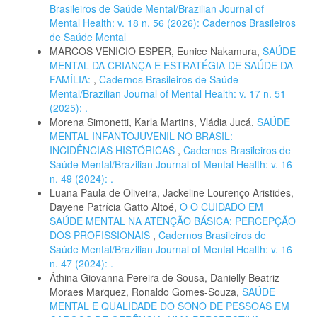
Brasileiros de Saúde Mental/Brazilian Journal of
Mental Health: v. 18 n. 56 (2026): Cadernos Brasileiros
de Saúde Mental
MARCOS VENICIO ESPER, Eunice Nakamura,
SAÚDE
MENTAL DA CRIANÇA E ESTRATÉGIA DE SAÚDE DA
FAMÍLIA:
,
Cadernos Brasileiros de Saúde
Mental/Brazilian Journal of Mental Health: v. 17 n. 51
(2025): .
Morena Simonetti, Karla Martins, Vládia Jucá,
SAÚDE
MENTAL INFANTOJUVENIL NO BRASIL:
INCIDÊNCIAS HISTÓRICAS
,
Cadernos Brasileiros de
Saúde Mental/Brazilian Journal of Mental Health: v. 16
n. 49 (2024): .
Luana Paula de Oliveira, Jackeline Lourenço Aristides,
Dayene Patrícia Gatto Altoé,
O O CUIDADO EM
SAÚDE MENTAL NA ATENÇÃO BÁSICA: PERCEPÇÃO
DOS PROFISSIONAIS
,
Cadernos Brasileiros de
Saúde Mental/Brazilian Journal of Mental Health: v. 16
n. 47 (2024): .
Áthina Giovanna Pereira de Sousa, Danielly Beatriz
Moraes Marquez, Ronaldo Gomes-Souza,
SAÚDE
MENTAL E QUALIDADE DO SONO DE PESSOAS EM