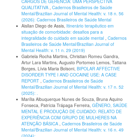
CARGOS DE GERÊNCIA: UMA PERSPECTIVA
QUALITATIVA
,
Cadernos Brasileiros de Saúde
Mental/Brazilian Journal of Mental Health: v. 18 n. 56
(2026): Cadernos Brasileiros de Saúde Mental
Aisllan Diego de Assis,
Itinerário terapêutico em
situação de comorbidade: desafios para a
integralidade do cuidado em saúde mental
,
Cadernos
Brasileiros de Saúde Mental/Brazilian Journal of
Mental Health: v. 11 n. 29 (2019)
Gabriela Rocha Martins, Christian Romeu Gandra,
Artur Lara Martins, Augusto Portomeo Lemos, Tatiana
Borges, Lívia Maria Bolsoni,
BIPOLAR AFFECTIVE
DISORDER TYPE I AND COCAINE USE: A CASE
REPORT
,
Cadernos Brasileiros de Saúde
Mental/Brazilian Journal of Mental Health: v. 17 n. 52
(2025): .
Marília Albuquerque Nunes de Souza, Bruna Aquino
Fonseca, Patrícia Trápaga Ferreira,
GÊNERO, SAÚDE
MENTAL E PRODUÇÃO DE CUIDADO: RELATO DE
EXPERIÊNCIA COM GRUPO DE MULHERES NA
ATENÇÃO BÁSICA
,
Cadernos Brasileiros de Saúde
Mental/Brazilian Journal of Mental Health: v. 16 n. 49
(2024): .