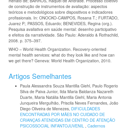
Renato de; BARROS, Raquel de Andrade. Processo coletivo
de construção de instrumentos de avaliação: aspectos
teóricos e metodológicos sobre dispositivos e indicadores
profissionais. In: ONOCKO-CAMPOS, Rosana T.; FURTADO,
Juarez P.; PASSOS, Eduardo; BENEVIDES, Regina (org.).
Pesquisa avaliativa em saúde mental: desenho participativo
e efeitos da narratividade. São Paulo: Aderaldo & Rothschild,
2008. p. 375–397.
WHO – World Health Organization. Recovery-oriented
mental health services: what do they look like and how can
we get there? Geneva: World Health Organization, 2010.
Artigos Semelhantes
Paula Alessandra Souza Mantilla Giehl, Paulo Rogerio
Silva de Paiva Junior, Ilda Maria Baldanza Nazareth
Duarte, Maria Natália Mantilla Giehl, Maria Antonia
Junqueira Mergulhão, Priscila Neves Fernandes, João
Diego Oliveira de Menezes,
DIFICULDADES
ENCONTRADAS POR MÃES NO CUIDADO DE
CRIANÇAS ATENDIDAS EM CENTRO DE ATENÇÃO
PSICOSSOCIAL INFANTOJUVENIL
,
Cadernos