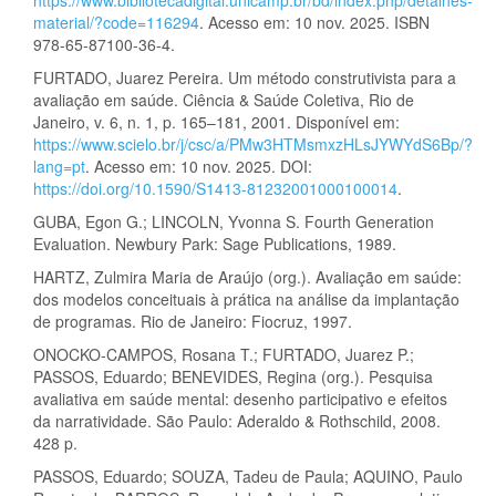
material/?code=116294
. Acesso em: 10 nov. 2025. ISBN
978-65-87100-36-4.
FURTADO, Juarez Pereira. Um método construtivista para a
avaliação em saúde. Ciência & Saúde Coletiva, Rio de
Janeiro, v. 6, n. 1, p. 165–181, 2001. Disponível em:
https://www.scielo.br/j/csc/a/PMw3HTMsmxzHLsJYWYdS6Bp/?
lang=pt
. Acesso em: 10 nov. 2025. DOI:
https://doi.org/10.1590/S1413-81232001000100014
.
GUBA, Egon G.; LINCOLN, Yvonna S. Fourth Generation
Evaluation. Newbury Park: Sage Publications, 1989.
HARTZ, Zulmira Maria de Araújo (org.). Avaliação em saúde:
dos modelos conceituais à prática na análise da implantação
de programas. Rio de Janeiro: Fiocruz, 1997.
ONOCKO-CAMPOS, Rosana T.; FURTADO, Juarez P.;
PASSOS, Eduardo; BENEVIDES, Regina (org.). Pesquisa
avaliativa em saúde mental: desenho participativo e efeitos
da narratividade. São Paulo: Aderaldo & Rothschild, 2008.
428 p.
PASSOS, Eduardo; SOUZA, Tadeu de Paula; AQUINO, Paulo