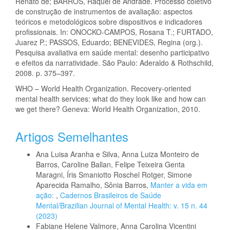
Renato de; BARROS, Raquel de Andrade. Processo coletivo
de construção de instrumentos de avaliação: aspectos
teóricos e metodológicos sobre dispositivos e indicadores
profissionais. In: ONOCKO-CAMPOS, Rosana T.; FURTADO,
Juarez P.; PASSOS, Eduardo; BENEVIDES, Regina (org.).
Pesquisa avaliativa em saúde mental: desenho participativo
e efeitos da narratividade. São Paulo: Aderaldo & Rothschild,
2008. p. 375–397.
WHO – World Health Organization. Recovery-oriented
mental health services: what do they look like and how can
we get there? Geneva: World Health Organization, 2010.
Artigos Semelhantes
Ana Luisa Aranha e Silva, Anna Luiza Monteiro de
Barros, Caroline Ballan, Felipe Teixeira Genta
Maragni, Íris Smaniotto Roschel Rotger, Simone
Aparecida Ramalho, Sônia Barros,
Manter a vida em
ação:
,
Cadernos Brasileiros de Saúde
Mental/Brazilian Journal of Mental Health: v. 15 n. 44
(2023)
Fabiane Helene Valmore, Anna Carolina Vicentini