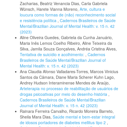
Zacharias, Beatriz Venancia Dias, Carla Gabriela
Wünsch, Harete Vianna Moreno,
Arte, cultura e
loucura como formas de (não) reconhecimento social
e resistência política
,
Cadernos Brasileiros de Saúde
Mental/Brazilian Journal of Mental Health: v. 15 n. 42
(2023)
Aline Oliveira Guedes, Gabriela da Cunha Januário,
Maria Inês Lemos Coelho Ribeiro, Aline Teixeira da
Silva, Jamila Souza Gonçalves, Andréa Cristina Alves,
Tentativa de suicídio e acolhimento:
,
Cadernos
Brasileiros de Saúde Mental/Brazilian Journal of
Mental Health: v. 15 n. 42 (2023)
Ana Claudia Afonso Valladares-Torres, Marcos Vinicius
Santos da Câmara, Diane Maria Scherer Kuhn Lago,
Andrey Hudson Interaminense Mendes de Araújo,
Arteterapia no processo de reabilitação de usuários de
drogas psicoativas por meio do desenho-história
,
Cadernos Brasileiros de Saúde Mental/Brazilian
Journal of Mental Health: v. 15 n. 42 (2023)
Rainara Ferreira Carvalho, Ricardo Moreira Barreto,
Sheila Mara Dias,
Saúde mental e bem-estar integral
de idosos portadores de diabetes mellitus tipo 2
,