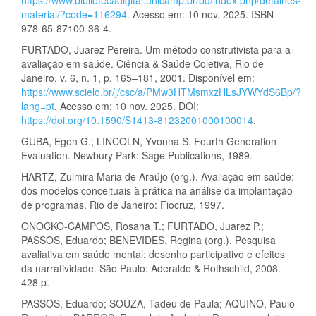
material/?code=116294
. Acesso em: 10 nov. 2025. ISBN
978-65-87100-36-4.
FURTADO, Juarez Pereira. Um método construtivista para a
avaliação em saúde. Ciência & Saúde Coletiva, Rio de
Janeiro, v. 6, n. 1, p. 165–181, 2001. Disponível em:
https://www.scielo.br/j/csc/a/PMw3HTMsmxzHLsJYWYdS6Bp/?
lang=pt
. Acesso em: 10 nov. 2025. DOI:
https://doi.org/10.1590/S1413-81232001000100014
.
GUBA, Egon G.; LINCOLN, Yvonna S. Fourth Generation
Evaluation. Newbury Park: Sage Publications, 1989.
HARTZ, Zulmira Maria de Araújo (org.). Avaliação em saúde:
dos modelos conceituais à prática na análise da implantação
de programas. Rio de Janeiro: Fiocruz, 1997.
ONOCKO-CAMPOS, Rosana T.; FURTADO, Juarez P.;
PASSOS, Eduardo; BENEVIDES, Regina (org.). Pesquisa
avaliativa em saúde mental: desenho participativo e efeitos
da narratividade. São Paulo: Aderaldo & Rothschild, 2008.
428 p.
PASSOS, Eduardo; SOUZA, Tadeu de Paula; AQUINO, Paulo