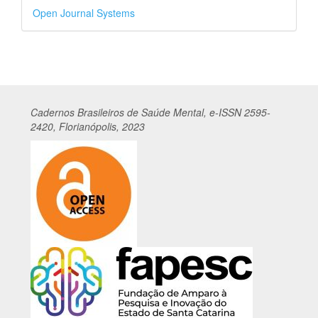
Desenvolvido
Open Journal Systems
por
Cadernos
Br
asileiros
de Saúde Mental, e-ISSN 2595-
2420, Florianópolis, 2023