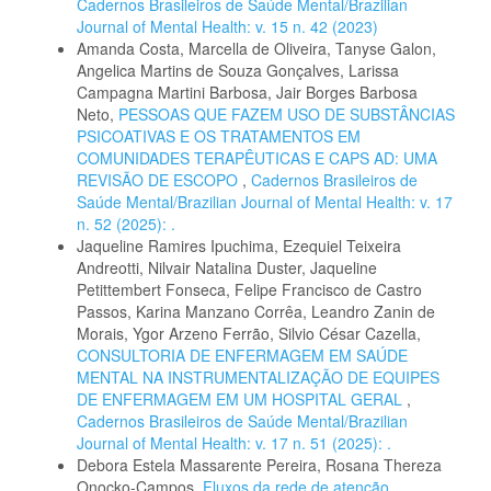
Cadernos Brasileiros de Saúde Mental/Brazilian
Journal of Mental Health: v. 15 n. 42 (2023)
Amanda Costa, Marcella de Oliveira, Tanyse Galon,
Angelica Martins de Souza Gonçalves, Larissa
Campagna Martini Barbosa, Jair Borges Barbosa
Neto,
PESSOAS QUE FAZEM USO DE SUBSTÂNCIAS
PSICOATIVAS E OS TRATAMENTOS EM
COMUNIDADES TERAPÊUTICAS E CAPS AD: UMA
REVISÃO DE ESCOPO
,
Cadernos Brasileiros de
Saúde Mental/Brazilian Journal of Mental Health: v. 17
n. 52 (2025): .
Jaqueline Ramires Ipuchima, Ezequiel Teixeira
Andreotti, Nilvair Natalina Duster, Jaqueline
Petittembert Fonseca, Felipe Francisco de Castro
Passos, Karina Manzano Corrêa, Leandro Zanin de
Morais, Ygor Arzeno Ferrão, Silvio César Cazella,
CONSULTORIA DE ENFERMAGEM EM SAÚDE
MENTAL NA INSTRUMENTALIZAÇÃO DE EQUIPES
DE ENFERMAGEM EM UM HOSPITAL GERAL
,
Cadernos Brasileiros de Saúde Mental/Brazilian
Journal of Mental Health: v. 17 n. 51 (2025): .
Debora Estela Massarente Pereira, Rosana Thereza
Onocko-Campos,
Fluxos da rede de atenção