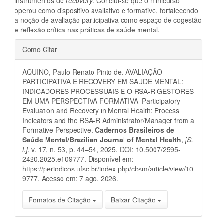
instrumentos de
recovery
. Conclui-se que o minicurso
operou como dispositivo avaliativo e formativo, fortalecendo
a noção de avaliação participativa como espaço de cogestão
e reflexão crítica nas práticas de saúde mental.
Detalhes
Como Citar
do
AQUINO, Paulo Renato Pinto de. AVALIAÇÃO
artigo
PARTICIPATIVA E RECOVERY EM SAÚDE MENTAL:
INDICADORES PROCESSUAIS E O RSA-R GESTORES
EM UMA PERSPECTIVA FORMATIVA: Participatory
Evaluation and Recovery in Mental Health: Process
Indicators and the RSA-R Administrator/Manager from a
Formative Perspective.
Cadernos Brasileiros de
Saúde Mental/Brazilian Journal of Mental Health
,
[S.
l.]
, v. 17, n. 53, p. 44–54, 2025. DOI: 10.5007/2595-
2420.2025.e109777. Disponível em:
https://periodicos.ufsc.br/index.php/cbsm/article/view/10
9777. Acesso em: 7 ago. 2026.
Fomatos de Citação
Baixar Citação