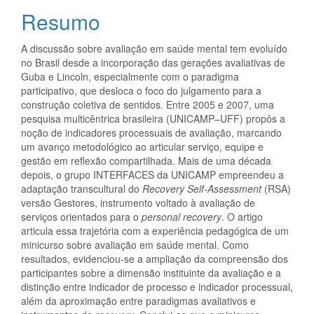
do
Resumo
artigo
A discussão sobre avaliação em saúde mental tem evoluído
principal
no Brasil desde a incorporação das gerações avaliativas de
Guba e Lincoln, especialmente com o paradigma
participativo, que desloca o foco do julgamento para a
construção coletiva de sentidos. Entre 2005 e 2007, uma
pesquisa multicêntrica brasileira (UNICAMP–UFF) propôs a
noção de indicadores processuais de avaliação, marcando
um avanço metodológico ao articular serviço, equipe e
gestão em reflexão compartilhada. Mais de uma década
depois, o grupo INTERFACES da UNICAMP empreendeu a
adaptação transcultural do
Recovery Self-Assessment
(RSA)
versão Gestores, instrumento voltado à avaliação de
serviços orientados para o
personal recovery
. O artigo
articula essa trajetória com a experiência pedagógica de um
minicurso sobre avaliação em saúde mental. Como
resultados, evidenciou-se a ampliação da compreensão dos
participantes sobre a dimensão instituinte da avaliação e a
distinção entre indicador de processo e indicador processual,
além da aproximação entre paradigmas avaliativos e