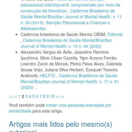
psicossocial infantojuvenil: compreensão por meio da
construção de itinerários
,
Cadernos Brasileiros de
Saúde Mental/Brazilian Journal of Mental Health: v. 11
n. 30 (2019): Atenção Psicossocial a Crianças e
Adolescentes
Cadernos brasileiros de Saúde Mental CBSM,
Editorial
,
Cadernos Brasileiros de Saúde Mental/Brazilian
Journal of Mental Health: v. 15 n. 44 (2023)
Alexsandro Vargas de Ávila, Jaqueline Ramires
Ipuchima, Silvio César Cazella, Ygor Arzeno Ferrão,
Leandro Zanin de Morais, Pietra Paiva Alves, Gabriela
Sousa Volpi, Juliana Silva Herbert, Ezequiel Teixeira
Andreotti,
HELP-D:
,
Cadernos Brasileiros de Saúde
Mental/Brazilian Journal of Mental Health: v. 17 n. 51
(2025): .
<<
<
1
2
3
4
5
6
7
8
9
10
>
>>
Você também pode
iniciar uma pesquisa avançada por
similaridade
para este artigo.
Artigos mais lidos pelo mesmo(s)
autor(es)