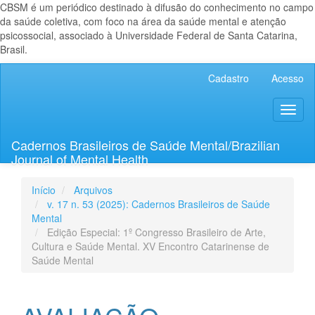
CBSM é um periódico destinado à difusão do conhecimento no campo
da saúde coletiva, com foco na área da saúde mental e atenção
psicossocial, associado à Universidade Federal de Santa Catarina,
Brasil.
Navegação
Cadastro
Acesso
Principal
Conteúdo
Toggl
principal
naviga
Barra
Lateral
Cadernos Brasileiros de Saúde Mental/Brazilian
Journal of Mental Health
Início
Arquivos
v. 17 n. 53 (2025): Cadernos Brasileiros de Saúde
Mental
Edição Especial: 1º Congresso Brasileiro de Arte,
Cultura e Saúde Mental. XV Encontro Catarinense de
Saúde Mental