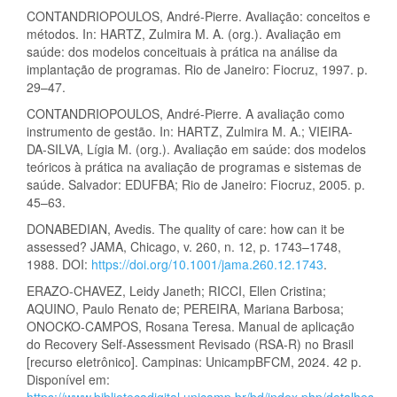
CONTANDRIOPOULOS, André-Pierre. Avaliação: conceitos e
métodos. In: HARTZ, Zulmira M. A. (org.). Avaliação em
saúde: dos modelos conceituais à prática na análise da
implantação de programas. Rio de Janeiro: Fiocruz, 1997. p.
29–47.
CONTANDRIOPOULOS, André-Pierre. A avaliação como
instrumento de gestão. In: HARTZ, Zulmira M. A.; VIEIRA-
DA-SILVA, Lígia M. (org.). Avaliação em saúde: dos modelos
teóricos à prática na avaliação de programas e sistemas de
saúde. Salvador: EDUFBA; Rio de Janeiro: Fiocruz, 2005. p.
45–63.
DONABEDIAN, Avedis. The quality of care: how can it be
assessed? JAMA, Chicago, v. 260, n. 12, p. 1743–1748,
1988. DOI:
https://doi.org/10.1001/jama.260.12.1743
.
ERAZO-CHAVEZ, Leidy Janeth; RICCI, Ellen Cristina;
AQUINO, Paulo Renato de; PEREIRA, Mariana Barbosa;
ONOCKO-CAMPOS, Rosana Teresa. Manual de aplicação
do Recovery Self-Assessment Revisado (RSA-R) no Brasil
[recurso eletrônico]. Campinas: UnicampBFCM, 2024. 42 p.
Disponível em:
https://www.bibliotecadigital.unicamp.br/bd/index.php/detalhes-