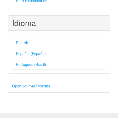
Para Bibliotecários
Idioma
English
Español (España)
Português (Brasil)
Desenvolvido
Open Journal Systems
por