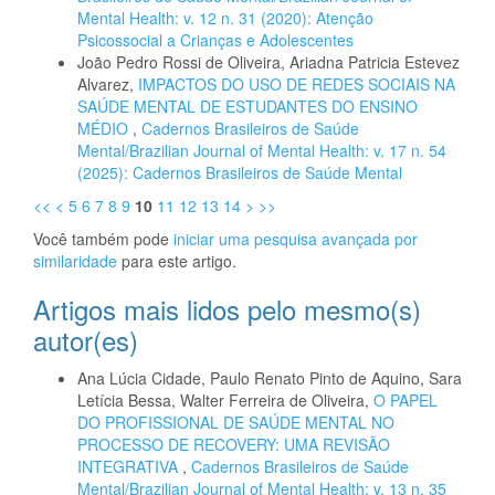
Mental Health: v. 12 n. 31 (2020): Atenção
Psicossocial a Crianças e Adolescentes
João Pedro Rossi de Oliveira, Ariadna Patricia Estevez
Alvarez,
IMPACTOS DO USO DE REDES SOCIAIS NA
SAÚDE MENTAL DE ESTUDANTES DO ENSINO
MÉDIO
,
Cadernos Brasileiros de Saúde
Mental/Brazilian Journal of Mental Health: v. 17 n. 54
(2025): Cadernos Brasileiros de Saúde Mental
<<
<
5
6
7
8
9
10
11
12
13
14
>
>>
Você também pode
iniciar uma pesquisa avançada por
similaridade
para este artigo.
Artigos mais lidos pelo mesmo(s)
autor(es)
Ana Lúcia Cidade, Paulo Renato Pinto de Aquino, Sara
Letícia Bessa, Walter Ferreira de Oliveira,
O PAPEL
DO PROFISSIONAL DE SAÚDE MENTAL NO
PROCESSO DE RECOVERY: UMA REVISÃO
INTEGRATIVA
,
Cadernos Brasileiros de Saúde
Mental/Brazilian Journal of Mental Health: v. 13 n. 35