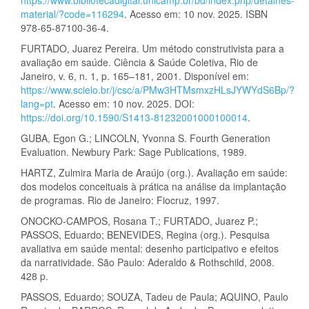
material/?code=116294
. Acesso em: 10 nov. 2025. ISBN
978-65-87100-36-4.
FURTADO, Juarez Pereira. Um método construtivista para a
avaliação em saúde. Ciência & Saúde Coletiva, Rio de
Janeiro, v. 6, n. 1, p. 165–181, 2001. Disponível em:
https://www.scielo.br/j/csc/a/PMw3HTMsmxzHLsJYWYdS6Bp/?
lang=pt
. Acesso em: 10 nov. 2025. DOI:
https://doi.org/10.1590/S1413-81232001000100014
.
GUBA, Egon G.; LINCOLN, Yvonna S. Fourth Generation
Evaluation. Newbury Park: Sage Publications, 1989.
HARTZ, Zulmira Maria de Araújo (org.). Avaliação em saúde:
dos modelos conceituais à prática na análise da implantação
de programas. Rio de Janeiro: Fiocruz, 1997.
ONOCKO-CAMPOS, Rosana T.; FURTADO, Juarez P.;
PASSOS, Eduardo; BENEVIDES, Regina (org.). Pesquisa
avaliativa em saúde mental: desenho participativo e efeitos
da narratividade. São Paulo: Aderaldo & Rothschild, 2008.
428 p.
PASSOS, Eduardo; SOUZA, Tadeu de Paula; AQUINO, Paulo