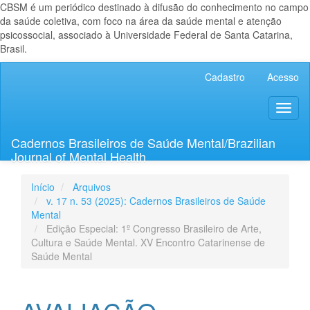
CBSM é um periódico destinado à difusão do conhecimento no campo
da saúde coletiva, com foco na área da saúde mental e atenção
psicossocial, associado à Universidade Federal de Santa Catarina,
Brasil.
Navegação
Cadastro
Acesso
Principal
Conteúdo
Toggl
principal
naviga
Barra
Lateral
Cadernos Brasileiros de Saúde Mental/Brazilian
Journal of Mental Health
Início
Arquivos
v. 17 n. 53 (2025): Cadernos Brasileiros de Saúde
Mental
Edição Especial: 1º Congresso Brasileiro de Arte,
Cultura e Saúde Mental. XV Encontro Catarinense de
Saúde Mental