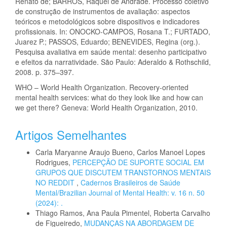
Renato de; BARROS, Raquel de Andrade. Processo coletivo
de construção de instrumentos de avaliação: aspectos
teóricos e metodológicos sobre dispositivos e indicadores
profissionais. In: ONOCKO-CAMPOS, Rosana T.; FURTADO,
Juarez P.; PASSOS, Eduardo; BENEVIDES, Regina (org.).
Pesquisa avaliativa em saúde mental: desenho participativo
e efeitos da narratividade. São Paulo: Aderaldo & Rothschild,
2008. p. 375–397.
WHO – World Health Organization. Recovery-oriented
mental health services: what do they look like and how can
we get there? Geneva: World Health Organization, 2010.
Artigos Semelhantes
Carla Maryanne Araujo Bueno, Carlos Manoel Lopes
Rodrigues,
PERCEPÇÃO DE SUPORTE SOCIAL EM
GRUPOS QUE DISCUTEM TRANSTORNOS MENTAIS
NO REDDIT
,
Cadernos Brasileiros de Saúde
Mental/Brazilian Journal of Mental Health: v. 16 n. 50
(2024): .
Thiago Ramos, Ana Paula Pimentel, Roberta Carvalho
de Figueiredo,
MUDANÇAS NA ABORDAGEM DE