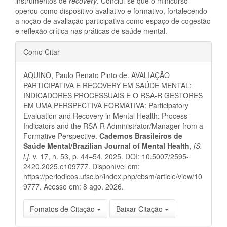
instrumentos de
recovery
. Conclui-se que o minicurso
operou como dispositivo avaliativo e formativo, fortalecendo
a noção de avaliação participativa como espaço de cogestão
e reflexão crítica nas práticas de saúde mental.
Detalhes
Como Citar
do
AQUINO, Paulo Renato Pinto de. AVALIAÇÃO
artigo
PARTICIPATIVA E RECOVERY EM SAÚDE MENTAL:
INDICADORES PROCESSUAIS E O RSA-R GESTORES
EM UMA PERSPECTIVA FORMATIVA: Participatory
Evaluation and Recovery in Mental Health: Process
Indicators and the RSA-R Administrator/Manager from a
Formative Perspective.
Cadernos Brasileiros de
Saúde Mental/Brazilian Journal of Mental Health
,
[S.
l.]
, v. 17, n. 53, p. 44–54, 2025. DOI: 10.5007/2595-
2420.2025.e109777. Disponível em:
https://periodicos.ufsc.br/index.php/cbsm/article/view/10
9777. Acesso em: 8 ago. 2026.
Fomatos de Citação
Baixar Citação