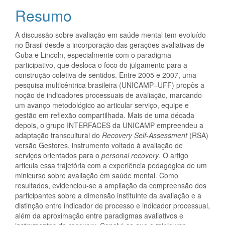
do
Resumo
artigo
A discussão sobre avaliação em saúde mental tem evoluído
principal
no Brasil desde a incorporação das gerações avaliativas de
Guba e Lincoln, especialmente com o paradigma
participativo, que desloca o foco do julgamento para a
construção coletiva de sentidos. Entre 2005 e 2007, uma
pesquisa multicêntrica brasileira (UNICAMP–UFF) propôs a
noção de indicadores processuais de avaliação, marcando
um avanço metodológico ao articular serviço, equipe e
gestão em reflexão compartilhada. Mais de uma década
depois, o grupo INTERFACES da UNICAMP empreendeu a
adaptação transcultural do
Recovery Self-Assessment
(RSA)
versão Gestores, instrumento voltado à avaliação de
serviços orientados para o
personal recovery
. O artigo
articula essa trajetória com a experiência pedagógica de um
minicurso sobre avaliação em saúde mental. Como
resultados, evidenciou-se a ampliação da compreensão dos
participantes sobre a dimensão instituinte da avaliação e a
distinção entre indicador de processo e indicador processual,
além da aproximação entre paradigmas avaliativos e