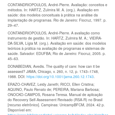
CONTANDRIOPOULOS, André-Pierre. Avaliação: conceitos e
métodos. In: HARTZ, Zulmira M. A. (org.). Avaliação em
saúde: dos modelos conceituais à prática na análise da
implantação de programas. Rio de Janeiro: Fiocruz, 1997. p.
29–47.
CONTANDRIOPOULOS, André-Pierre. A avaliação como
instrumento de gestão. In: HARTZ, Zulmira M. A.; VIEIRA-
DA-SILVA, Lígia M. (org.). Avaliação em saúde: dos modelos
teóricos à prática na avaliação de programas e sistemas de
saúde. Salvador: EDUFBA; Rio de Janeiro: Fiocruz, 2005. p.
45–63.
DONABEDIAN, Avedis. The quality of care: how can it be
assessed? JAMA, Chicago, v. 260, n. 12, p. 1743–1748,
1988. DOI:
https://doi.org/10.1001/jama.260.12.1743
.
ERAZO-CHAVEZ, Leidy Janeth; RICCI, Ellen Cristina;
AQUINO, Paulo Renato de; PEREIRA, Mariana Barbosa;
ONOCKO-CAMPOS, Rosana Teresa. Manual de aplicação
do Recovery Self-Assessment Revisado (RSA-R) no Brasil
[recurso eletrônico]. Campinas: UnicampBFCM, 2024. 42 p.
Disponível em:
https://www.bibliotecadigital.unicamp.br/bd/index.php/detalhes-