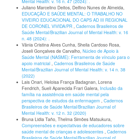
Mental Health: v. 16 n. 47 (2024): .
Juliano Marcelino Deitos, Delfino Nunes de Almeida,
EDUCAÇÃO E SAÚDE MENTAL: O TRABALHO NO
VIVEIRO EDUCACIONAL DO CAPS AD III REGIONAL
DE CORONEL VIVIDA/PR
,
Cadernos Brasileiros de
Saúde Mental/Brazilian Journal of Mental Health: v. 16
n. 48 (2024): .
Vânia Cristina Alves Cunha, Sheila Cardoso Rosa,
Joseli Gonçalves de Carvalho,
Núcleo de Apoio à
Saúde Mental (NASME): Ferramenta de vínculo para o
apoio matricial
,
Cadernos Brasileiros de Saúde
Mental/Brazilian Journal of Mental Health: v. 14 n. 38
(2022)
Lais Onari, Heloisa França Badagnan, Lorena
Fendrich, Sueli Aparecida Frari Galera,
Inclusão da
família na assistência em saúde mental pela
perspectiva de estudos da enfermagem
,
Cadernos
Brasileiros de Saúde Mental/Brazilian Journal of
Mental Health: v. 12 n. 32 (2020)
Bruna Lidia Taño, Thelma Simões Matsukura,
Compreensões e expectativas de educadores sobre
saúde mental de crianças e adolescentes
,
Cadernos
Brasileiros de Saúde Mental/Brazilian Journal of