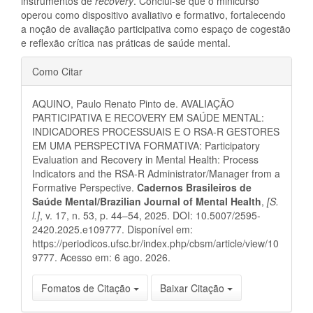
instrumentos de
recovery
. Conclui-se que o minicurso
operou como dispositivo avaliativo e formativo, fortalecendo
a noção de avaliação participativa como espaço de cogestão
e reflexão crítica nas práticas de saúde mental.
Detalhes
Como Citar
do
AQUINO, Paulo Renato Pinto de. AVALIAÇÃO
artigo
PARTICIPATIVA E RECOVERY EM SAÚDE MENTAL:
INDICADORES PROCESSUAIS E O RSA-R GESTORES
EM UMA PERSPECTIVA FORMATIVA: Participatory
Evaluation and Recovery in Mental Health: Process
Indicators and the RSA-R Administrator/Manager from a
Formative Perspective.
Cadernos Brasileiros de
Saúde Mental/Brazilian Journal of Mental Health
,
[S.
l.]
, v. 17, n. 53, p. 44–54, 2025. DOI: 10.5007/2595-
2420.2025.e109777. Disponível em:
https://periodicos.ufsc.br/index.php/cbsm/article/view/10
9777. Acesso em: 6 ago. 2026.
Fomatos de Citação
Baixar Citação