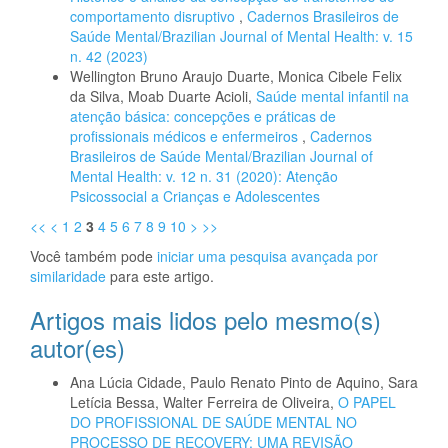
comportamento disruptivo
,
Cadernos Brasileiros de
Saúde Mental/Brazilian Journal of Mental Health: v. 15
n. 42 (2023)
Wellington Bruno Araujo Duarte, Monica Cibele Felix
da Silva, Moab Duarte Acioli,
Saúde mental infantil na
atenção básica: concepções e práticas de
profissionais médicos e enfermeiros
,
Cadernos
Brasileiros de Saúde Mental/Brazilian Journal of
Mental Health: v. 12 n. 31 (2020): Atenção
Psicossocial a Crianças e Adolescentes
<<
<
1
2
3
4
5
6
7
8
9
10
>
>>
Você também pode
iniciar uma pesquisa avançada por
similaridade
para este artigo.
Artigos mais lidos pelo mesmo(s)
autor(es)
Ana Lúcia Cidade, Paulo Renato Pinto de Aquino, Sara
Letícia Bessa, Walter Ferreira de Oliveira,
O PAPEL
DO PROFISSIONAL DE SAÚDE MENTAL NO
PROCESSO DE RECOVERY: UMA REVISÃO