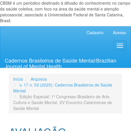
CBSM é um periódico destinado à difusão do conhecimento no campo
da saúde coletiva, com foco na área da saúde mental e atenção
psicossocial, associado à Universidade Federal de Santa Catarina,
Brasil.
Navegação
Cadastro
Acesso
Principal
Conteúdo
Toggl
principal
naviga
Barra
Lateral
Cadernos Brasileiros de Saúde Mental/Brazilian
Journal of Mental Health
Início
Arquivos
v. 17 n. 53 (2025): Cadernos Brasileiros de Saúde
Mental
Edição Especial: 1º Congresso Brasileiro de Arte,
Cultura e Saúde Mental. XV Encontro Catarinense de
Saúde Mental