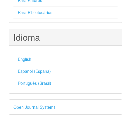
Para Autores
Para Bibliotecários
Idioma
English
Español (España)
Português (Brasil)
Desenvolvido
Open Journal Systems
por