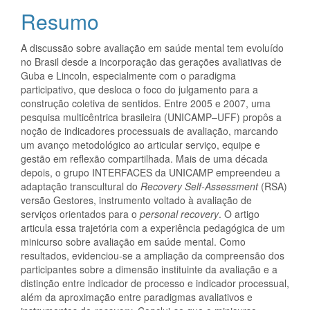
do
Resumo
artigo
A discussão sobre avaliação em saúde mental tem evoluído
principal
no Brasil desde a incorporação das gerações avaliativas de
Guba e Lincoln, especialmente com o paradigma
participativo, que desloca o foco do julgamento para a
construção coletiva de sentidos. Entre 2005 e 2007, uma
pesquisa multicêntrica brasileira (UNICAMP–UFF) propôs a
noção de indicadores processuais de avaliação, marcando
um avanço metodológico ao articular serviço, equipe e
gestão em reflexão compartilhada. Mais de uma década
depois, o grupo INTERFACES da UNICAMP empreendeu a
adaptação transcultural do
Recovery Self-Assessment
(RSA)
versão Gestores, instrumento voltado à avaliação de
serviços orientados para o
personal recovery
. O artigo
articula essa trajetória com a experiência pedagógica de um
minicurso sobre avaliação em saúde mental. Como
resultados, evidenciou-se a ampliação da compreensão dos
participantes sobre a dimensão instituinte da avaliação e a
distinção entre indicador de processo e indicador processual,
além da aproximação entre paradigmas avaliativos e