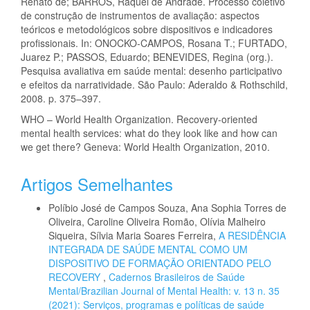
Renato de; BARROS, Raquel de Andrade. Processo coletivo
de construção de instrumentos de avaliação: aspectos
teóricos e metodológicos sobre dispositivos e indicadores
profissionais. In: ONOCKO-CAMPOS, Rosana T.; FURTADO,
Juarez P.; PASSOS, Eduardo; BENEVIDES, Regina (org.).
Pesquisa avaliativa em saúde mental: desenho participativo
e efeitos da narratividade. São Paulo: Aderaldo & Rothschild,
2008. p. 375–397.
WHO – World Health Organization. Recovery-oriented
mental health services: what do they look like and how can
we get there? Geneva: World Health Organization, 2010.
Artigos Semelhantes
Políbio José de Campos Souza, Ana Sophia Torres de
Oliveira, Caroline Oliveira Romão, Olívia Malheiro
Siqueira, Sílvia Maria Soares Ferreira,
A RESIDÊNCIA
INTEGRADA DE SAÚDE MENTAL COMO UM
DISPOSITIVO DE FORMAÇÃO ORIENTADO PELO
RECOVERY
,
Cadernos Brasileiros de Saúde
Mental/Brazilian Journal of Mental Health: v. 13 n. 35
(2021): Serviços, programas e políticas de saúde