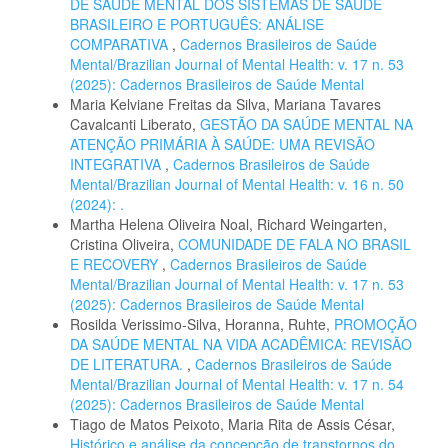
DE SAÚDE MENTAL DOS SISTEMAS DE SAÚDE
BRASILEIRO E PORTUGUÊS: ANÁLISE
COMPARATIVA
,
Cadernos Brasileiros de Saúde
Mental/Brazilian Journal of Mental Health: v. 17 n. 53
(2025): Cadernos Brasileiros de Saúde Mental
Maria Kelviane Freitas da Silva, Mariana Tavares
Cavalcanti Liberato,
GESTÃO DA SAÚDE MENTAL NA
ATENÇÃO PRIMÁRIA À SAÚDE: UMA REVISÃO
INTEGRATIVA
,
Cadernos Brasileiros de Saúde
Mental/Brazilian Journal of Mental Health: v. 16 n. 50
(2024): .
Martha Helena Oliveira Noal, Richard Weingarten,
Cristina Oliveira,
COMUNIDADE DE FALA NO BRASIL
E RECOVERY
,
Cadernos Brasileiros de Saúde
Mental/Brazilian Journal of Mental Health: v. 17 n. 53
(2025): Cadernos Brasileiros de Saúde Mental
Rosilda Verissimo-Silva, Horanna, Ruhte,
PROMOÇÃO
DA SAÚDE MENTAL NA VIDA ACADÊMICA: REVISÃO
DE LITERATURA.
,
Cadernos Brasileiros de Saúde
Mental/Brazilian Journal of Mental Health: v. 17 n. 54
(2025): Cadernos Brasileiros de Saúde Mental
Tiago de Matos Peixoto, Maria Rita de Assis César,
Histórico e análise da concepção de transtornos do