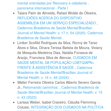
mental orientadas por Recovery e cidadania -
panorama internacional - Parte I
Taiara Paim de Almeida, Rafael Wolski de Oliveira,
REFLEXÕES ACERCA DO DISPOSITIVO
ASSEMBLEIA EM UM SERVIÇO ESPECIALIZADO
,
Cadernos Brasileiros de Saúde Mental/Brazilian
Journal of Mental Health: v. 17 n. 54 (2025): Cadernos
Brasileiros de Saúde Mental
Liniker Scolfild Rodrigues da Silva, Ronny de Tarso
Alves e Silva, Dinara Teresa Batista de Moura, Viviany
de Mesquita Medeiros Dias, Natália Fonseca de
Araújo, Francisca Silva de Alencar,
CUIDADOS EM
SAÚDE MENTAL DA POPULAÇÃO LGBTQIAPN+
FRENTE À ASSISTÊNCIA À SAÚDE
,
Cadernos
Brasileiros de Saúde Mental/Brazilian Journal of
Mental Health: v. 16 n. 49 (2024): .
Walter Ferreira Oliveira Carlos Alberto Severo Garcia
Jr.,
Retomando caminhos:
,
Cadernos Brasileiros de
Saúde Mental/Brazilian Journal of Mental Health: v. 15
n. 43 (2023)
Larissa Weber, Isabel Craveiro, Cláudia Flemming
Colussi,
INTEGRAÇÃO DOS CUIDADOS NA POLÍTICA