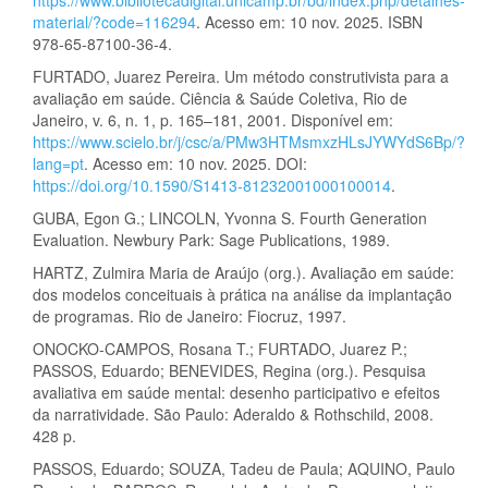
material/?code=116294
. Acesso em: 10 nov. 2025. ISBN
978-65-87100-36-4.
FURTADO, Juarez Pereira. Um método construtivista para a
avaliação em saúde. Ciência & Saúde Coletiva, Rio de
Janeiro, v. 6, n. 1, p. 165–181, 2001. Disponível em:
https://www.scielo.br/j/csc/a/PMw3HTMsmxzHLsJYWYdS6Bp/?
lang=pt
. Acesso em: 10 nov. 2025. DOI:
https://doi.org/10.1590/S1413-81232001000100014
.
GUBA, Egon G.; LINCOLN, Yvonna S. Fourth Generation
Evaluation. Newbury Park: Sage Publications, 1989.
HARTZ, Zulmira Maria de Araújo (org.). Avaliação em saúde:
dos modelos conceituais à prática na análise da implantação
de programas. Rio de Janeiro: Fiocruz, 1997.
ONOCKO-CAMPOS, Rosana T.; FURTADO, Juarez P.;
PASSOS, Eduardo; BENEVIDES, Regina (org.). Pesquisa
avaliativa em saúde mental: desenho participativo e efeitos
da narratividade. São Paulo: Aderaldo & Rothschild, 2008.
428 p.
PASSOS, Eduardo; SOUZA, Tadeu de Paula; AQUINO, Paulo