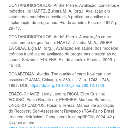
CONTANDRIOPOULOS, André-Pierre. Avaliação: conceitos e
métodos. In: HARTZ, Zulmira M. A. (org.). Avaliação em
saúde: dos modelos conceituais à prática na análise da
implantação de programas. Rio de Janeiro: Fiocruz, 1997. p.
29–47.
CONTANDRIOPOULOS, André-Pierre. A avaliação como
instrumento de gestão. In: HARTZ, Zulmira M. A.; VIEIRA-
DA-SILVA, Lígia M. (org.). Avaliação em saúde: dos modelos
teóricos à prática na avaliação de programas e sistemas de
saúde. Salvador: EDUFBA; Rio de Janeiro: Fiocruz, 2005. p.
45–63.
DONABEDIAN, Avedis. The quality of care: how can it be
assessed? JAMA, Chicago, v. 260, n. 12, p. 1743–1748,
1988. DOI:
https://doi.org/10.1001/jama.260.12.1743
.
ERAZO-CHAVEZ, Leidy Janeth; RICCI, Ellen Cristina;
AQUINO, Paulo Renato de; PEREIRA, Mariana Barbosa;
ONOCKO-CAMPOS, Rosana Teresa. Manual de aplicação
do Recovery Self-Assessment Revisado (RSA-R) no Brasil
[recurso eletrônico]. Campinas: UnicampBFCM, 2024. 42 p.
Disponível em:
https://www.bibliotecadigital.unicamp.br/bd/index.php/detalhes-