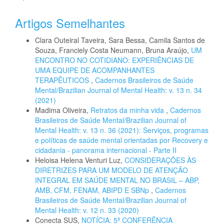
Artigos Semelhantes
Clara Outeiral Taveira, Sara Bessa, Camila Santos de
Souza, Franciely Costa Neumann, Bruna Araújo,
UM
ENCONTRO NO COTIDIANO: EXPERIÊNCIAS DE
UMA EQUIPE DE ACOMPANHANTES
TERAPÊUTICOS
,
Cadernos Brasileiros de Saúde
Mental/Brazilian Journal of Mental Health: v. 13 n. 34
(2021)
Madima Oliveira,
Retratos da minha vida
,
Cadernos
Brasileiros de Saúde Mental/Brazilian Journal of
Mental Health: v. 13 n. 36 (2021): Serviços, programas
e políticas de saúde mental orientadas por Recovery e
cidadania - panorama internacional - Parte II
Heloisa Helena Venturi Luz,
CONSIDERAÇÕES ÀS
DIRETRIZES PARA UM MODELO DE ATENÇÃO
INTEGRAL EM SAÚDE MENTAL NO BRASIL – ABP,
AMB, CFM, FENAM, ABIPD E SBNp
,
Cadernos
Brasileiros de Saúde Mental/Brazilian Journal of
Mental Health: v. 12 n. 33 (2020)
Conecta SUS,
NOTÍCIA: 5ª CONFERÊNCIA