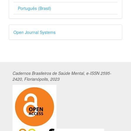
Português (Brasil)
Desenvolvido
Open Journal Systems
por
Cadernos
Br
asileiros
de Saúde Mental, e-ISSN 2595-
2420, Florianópolis, 2023