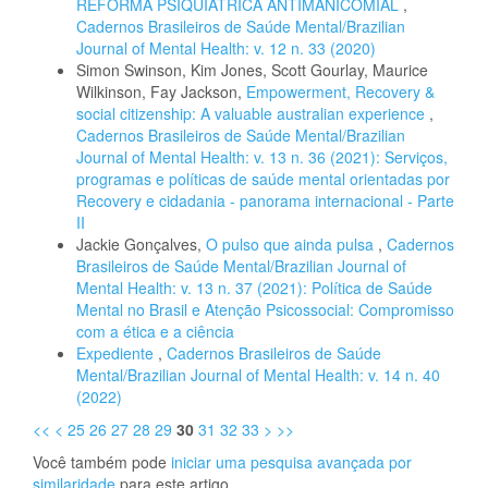
REFORMA PSIQUIÁTRICA ANTIMANICOMIAL
,
Cadernos Brasileiros de Saúde Mental/Brazilian
Journal of Mental Health: v. 12 n. 33 (2020)
Simon Swinson, Kim Jones, Scott Gourlay, Maurice
Wilkinson, Fay Jackson,
Empowerment, Recovery &
social citizenship: A valuable australian experience
,
Cadernos Brasileiros de Saúde Mental/Brazilian
Journal of Mental Health: v. 13 n. 36 (2021): Serviços,
programas e políticas de saúde mental orientadas por
Recovery e cidadania - panorama internacional - Parte
II
Jackie Gonçalves,
O pulso que ainda pulsa
,
Cadernos
Brasileiros de Saúde Mental/Brazilian Journal of
Mental Health: v. 13 n. 37 (2021): Política de Saúde
Mental no Brasil e Atenção Psicossocial: Compromisso
com a ética e a ciência
Expediente
,
Cadernos Brasileiros de Saúde
Mental/Brazilian Journal of Mental Health: v. 14 n. 40
(2022)
<<
<
25
26
27
28
29
30
31
32
33
>
>>
Você também pode
iniciar uma pesquisa avançada por
similaridade
para este artigo.