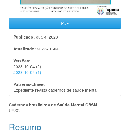
PDF
Publicado:
out. 4, 2023
Atualizado:
2023-10-04
Versões:
2023-10-04 (2)
2023-10-04 (1)
Palavras-chave:
Expediente revista cadernos de saúde mental
Conteúdo
Cadernos brasileiros de Saúde Mental CBSM
UFSC
do
Resumo
artigo