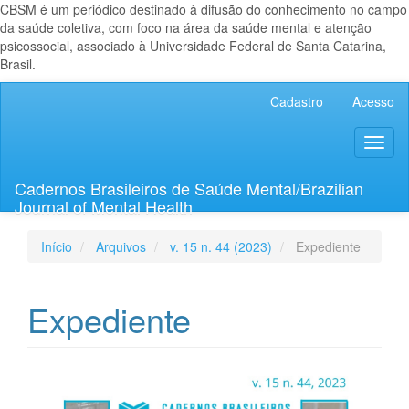
CBSM é um periódico destinado à difusão do conhecimento no campo
da saúde coletiva, com foco na área da saúde mental e atenção
psicossocial, associado à Universidade Federal de Santa Catarina,
Brasil.
Navegação
Cadastro
Acesso
Principal
Conteúdo
Toggl
principal
naviga
Barra
Lateral
Cadernos Brasileiros de Saúde Mental/Brazilian
Journal of Mental Health
Início
Arquivos
v. 15 n. 44 (2023)
Expediente
Expediente
Barra