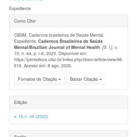
principal
Expediente
Detalhes
Como Citar
do
CBSM, Cadernos brasileiros de Saúde Mental.
artigo
Expediente.
Cadernos Brasileiros de Saúde
Mental/Brazilian Journal of Mental Health
,
[S. l.]
, v.
15, n. 44, p. i-iii, 2023. Disponível em:
https://periodicos.ufsc.br/index.php/cbsm/article/view/96
616. Acesso em: 8 ago. 2026.
Fomatos de Citação
Baixar Citação
Edição
v. 15 n. 44 (2023)
Seção