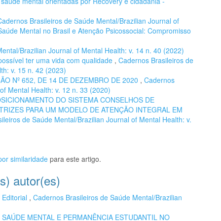
e saúde mental orientadas por Recovery e cidadania -
Cadernos Brasileiros de Saúde Mental/Brazilian Journal of
e Saúde Mental no Brasil e Atenção Psicossocial: Compromisso
ntal/Brazilian Journal of Mental Health: v. 14 n. 40 (2022)
possível ter uma vida com qualidade
,
Cadernos Brasileiros de
th: v. 15 n. 42 (2023)
O Nº 652, DE 14 DE DEZEMBRO DE 2020
,
Cadernos
of Mental Health: v. 12 n. 33 (2020)
OSICIONAMENTO DO SISTEMA CONSELHOS DE
TRIZES PARA UM MODELO DE ATENÇÃO INTEGRAL EM
leiros de Saúde Mental/Brazilian Journal of Mental Health: v.
or similaridade
para este artigo.
s) autor(es)
,
Editorial
,
Cadernos Brasileiros de Saúde Mental/Brazilian
,
SAÚDE MENTAL E PERMANÊNCIA ESTUDANTIL NO