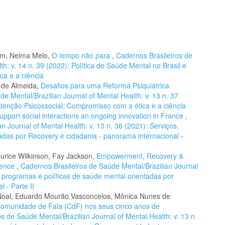
tim, Nelma Melo,
O tempo não para
,
Cadernos Brasileiros de
h: v. 14 n. 39 (2022): Política de Saúde Mental no Brasil e
ca e a ciência
 de Almeida,
Desafios para uma Reforma Psiquiátrica
e Mental/Brazilian Journal of Mental Health: v. 13 n. 37
 Atenção Psicossocial: Compromisso com a ética e a ciência
pport social interactions an ongoing innovation in France
,
n Journal of Mental Health: v. 13 n. 36 (2021): Serviços,
adas por Recovery e cidadania - panorama internacional -
urice Wilkinson, Fay Jackson,
Empowerment, Recovery &
rience
,
Cadernos Brasileiros de Saúde Mental/Brazilian Journal
s, programas e políticas de saúde mental orientadas por
 - Parte II
 Noal, Eduardo Mourão Vasconcelos, Mônica Nunes de
omunidade de Fala (CdF) nos seus cinco anos de
s de Saúde Mental/Brazilian Journal of Mental Health: v. 13 n.