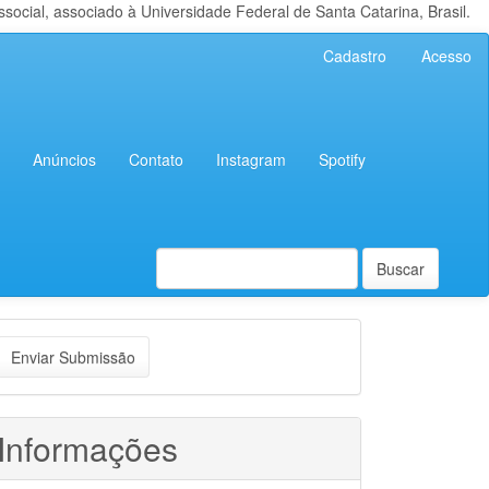
cial, associado à Universidade Federal de Santa Catarina, Brasil.
Cadastro
Acesso
Anúncios
Contato
Instagram
Spotify
Buscar
nviar
Enviar Submissão
ubmissão
Informações