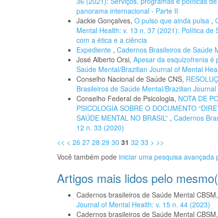
36 (2021): Serviços, programas e políticas d
panorama internacional - Parte II
Jackie Gonçalves,
O pulso que ainda pulsa
,
Mental Health: v. 13 n. 37 (2021): Política d
com a ética e a ciência
Expediente
,
Cadernos Brasileiros de Saúde Me
José Alberto Orsi,
Apesar da esquizofrenia é 
Saúde Mental/Brazilian Journal of Mental Heal
Conselho Nacional de Saúde CNS,
RESOLUÇÃ
Brasileiros de Saúde Mental/Brazilian Journal 
Conselho Federal de Psicologia,
NOTA DE P
PSICOLOGIA SOBRE O DOCUMENTO “DIRE
SAÚDE MENTAL NO BRASIL”
,
Cadernos Brasi
12 n. 33 (2020)
<<
<
26
27
28
29
30
31
32
33
>
>>
Você também pode
iniciar uma pesquisa avançada p
Artigos mais lidos pelo mesmo(
Cadernos brasileiros de Saúde Mental CBSM
Journal of Mental Health: v. 15 n. 44 (2023)
Cadernos brasileiros de Saúde Mental CBSM