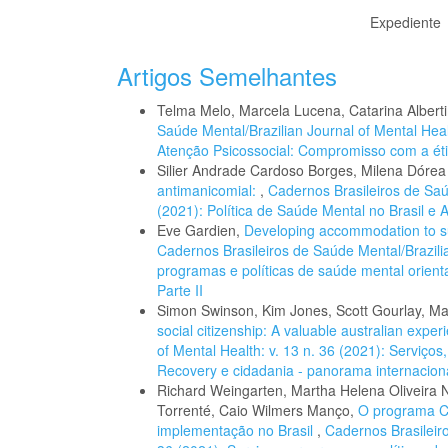
Expediente
Artigos Semelhantes
Telma Melo, Marcela Lucena, Catarina Alber
Saúde Mental/Brazilian Journal of Mental Healt
Atenção Psicossocial: Compromisso com a éti
Silier Andrade Cardoso Borges, Milena Dórea
antimanicomial:
,
Cadernos Brasileiros de Saúd
(2021): Política de Saúde Mental no Brasil e
Eve Gardien,
Developing accommodation to su
Cadernos Brasileiros de Saúde Mental/Brazilia
programas e políticas de saúde mental orient
Parte II
Simon Swinson, Kim Jones, Scott Gourlay, Ma
social citizenship: A valuable australian expe
of Mental Health: v. 13 n. 36 (2021): Serviço
Recovery e cidadania - panorama internacional
Richard Weingarten, Martha Helena Oliveira
Torrenté, Caio Wilmers Manço,
O programa C
implementação no Brasil
,
Cadernos Brasileiro