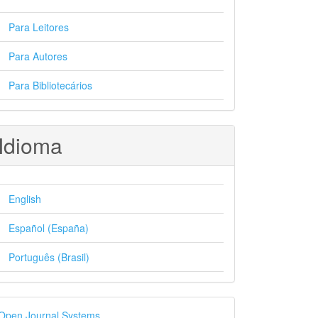
Para Leitores
Para Autores
Para Bibliotecários
Idioma
English
Español (España)
Português (Brasil)
esenvolvido
Open Journal Systems