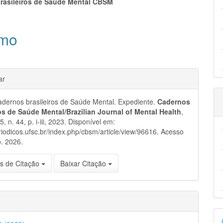
eúdo
rasileiros de Saúde Mental CBSM
mo
pal
hes
ar
dernos brasileiros de Saúde Mental. Expediente.
Cadernos
ros de Saúde Mental/Brazilian Journal of Mental Health
,
15, n. 44, p. i-iii, 2023. Disponível em:
eriodicos.ufsc.br/index.php/cbsm/article/view/96616. Acesso
. 2026.
s de Citação
Baixar Citação
D