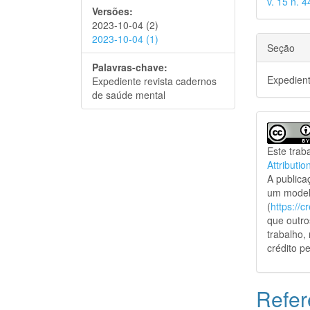
v. 15 n. 
Versões:
2023-10-04 (2)
2023-10-04 (1)
Seção
Palavras-chave:
Expedien
Expediente revista cadernos
de saúde mental
Este trab
Attributio
A public
um model
(
https://
que outro
trabalho,
crédito pe
Refer