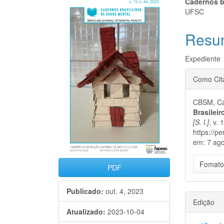
Barra
Cont
Cadernos b
UFSC
lateral
do
Resu
de
artigo
artigos
princi
Expediente
Detal
Como Cit
do
CBSM, Ca
artigo
Brasilei
[S. l.]
, v. 
https://p
em: 7 ago
Fomato
PDF
Publicado:
out. 4, 2023
Edição
Atualizado:
2023-10-04