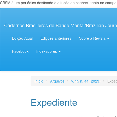
CBSM é um periódico destinado à difusão do conhecimento no campo da
Navegação
Principal
Conteúdo
Cadernos Brasileiros de Saúde Mental/Brazilian Journ
principal
Barra
Lateral
Edição Atual
Edições anteriores
Sobre a Revista
Facebook
Indexadores
Início
Arquivos
v. 15 n. 44 (2023)
Exped
Expediente