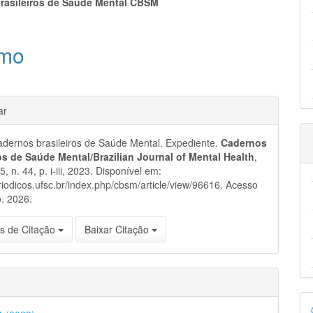
eúdo
rasileiros de Saúde Mental CBSM
mo
pal
hes
ar
dernos brasileiros de Saúde Mental. Expediente.
Cadernos
ros de Saúde Mental/Brazilian Journal of Mental Health
,
15, n. 44, p. i-iii, 2023. Disponível em:
eriodicos.ufsc.br/index.php/cbsm/article/view/96616. Acesso
. 2026.
s de Citação
Baixar Citação
D