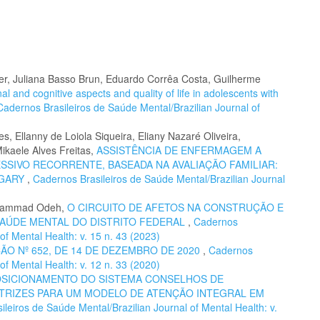
r, Juliana Basso Brun, Eduardo Corrêa Costa, Guilherme
al and cognitive aspects and quality of life in adolescents with
Cadernos Brasileiros de Saúde Mental/Brazilian Journal of
s, Ellanny de Loiola Siqueira, Eliany Nazaré Oliveira,
ikaele Alves Freitas,
ASSISTÊNCIA DE ENFERMAGEM A
SIVO RECORRENTE, BASEADA NA AVALIAÇÃO FAMILIAR:
LGARY
,
Cadernos Brasileiros de Saúde Mental/Brazilian Journal
uhammad Odeh,
O CIRCUITO DE AFETOS NA CONSTRUÇÃO E
AÚDE MENTAL DO DISTRITO FEDERAL
,
Cadernos
of Mental Health: v. 15 n. 43 (2023)
O Nº 652, DE 14 DE DEZEMBRO DE 2020
,
Cadernos
of Mental Health: v. 12 n. 33 (2020)
OSICIONAMENTO DO SISTEMA CONSELHOS DE
TRIZES PARA UM MODELO DE ATENÇÃO INTEGRAL EM
leiros de Saúde Mental/Brazilian Journal of Mental Health: v.