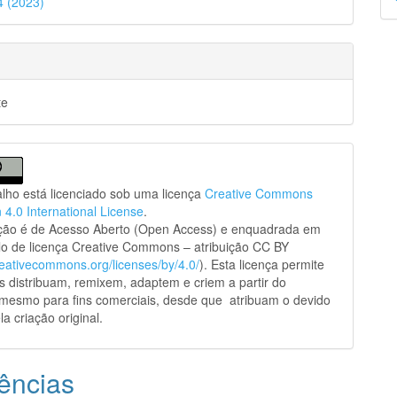
44 (2023)
p
te
alho está licenciado sob uma licença
Creative Commons
n 4.0 International License
.
ação é de Acesso Aberto (Open Access) e enquadrada em
o de licença Creative Commons – atribuição CC BY
creativecommons.org/licenses/by/4.0/
). Esta licença permite
s distribuam, remixem, adaptem e criem a partir do
 mesmo para fins comerciais, desde que atribuam o devido
la criação original.
ências