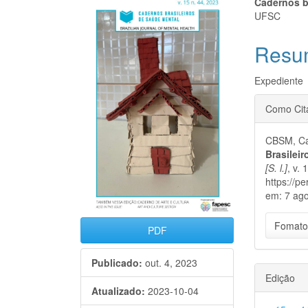
Barra
Cont
Cadernos b
UFSC
lateral
do
Resu
de
artigo
artigos
princi
Expediente
Detal
Como Cit
do
CBSM, Ca
artigo
Brasilei
[S. l.]
, v. 
https://p
em: 7 ago
Fomato
PDF
Publicado:
out. 4, 2023
Edição
Atualizado:
2023-10-04