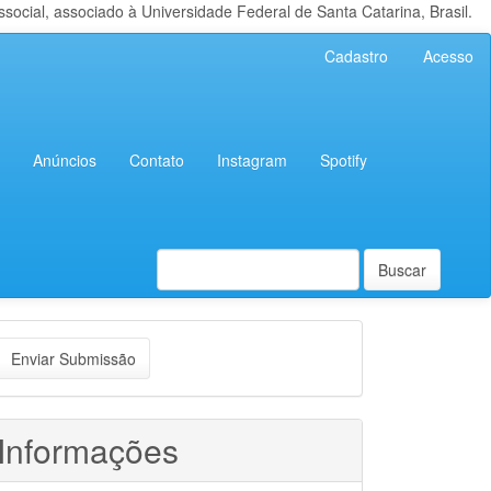
cial, associado à Universidade Federal de Santa Catarina, Brasil.
Cadastro
Acesso
Anúncios
Contato
Instagram
Spotify
Buscar
nviar
Enviar Submissão
ubmissão
Informações