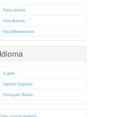
Para Leitores
Para Autores
Para Bibliotecários
Idioma
English
Español (España)
Português (Brasil)
esenvolvido
Open Journal Systems