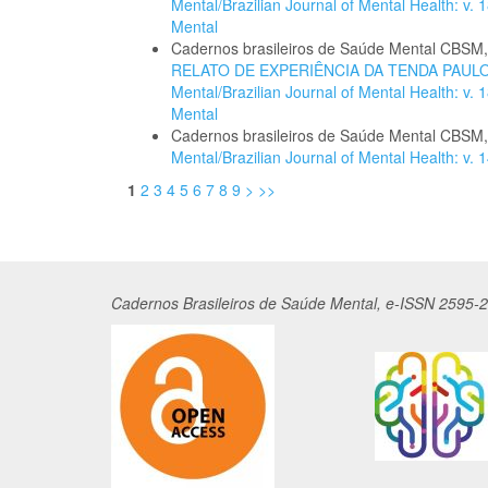
Mental/Brazilian Journal of Mental Health: v.
Mental
Cadernos brasileiros de Saúde Mental CBSM
RELATO DE EXPERIÊNCIA DA TENDA PAUL
Mental/Brazilian Journal of Mental Health: v.
Mental
Cadernos brasileiros de Saúde Mental CBSM
Mental/Brazilian Journal of Mental Health: v. 
1
2
3
4
5
6
7
8
9
>
>>
Cadernos
Br
asileiros
de Saúde Mental, e-ISSN 2595-2