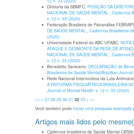
12 n. 33 (2020)
Diretoria da SBMFC,
POSIÇÃO DA DIRETOR
NACIONAL DE SAÚDE MENTAL
,
Cadernos Br
v. 12 n. 33 (2020)
Federação Brasileira de Psicanálise FEBRAP
DE SAÚDE MENTAL
,
Cadernos Brasileiros de
(2020)
Universidade Federal do ABC UFABC,
NOTA 
ATAQUE E DESMONTE DA REDE DE ATENÇÃ
NACIONAL DE SAÚDE MENTAL
,
Cadernos Br
v. 12 n. 33 (2020)
Benedetto Saraceno,
DECLARAÇÃO de Bened
Brasileiros de Saúde Mental/Brazilian Journal 
Rede Nacional Internúcleos da Luta Antiman
A REFORMA PSIQUIÁTRICA BRASILEIRA 
Journal of Mental Health: v. 12 n. 33 (2020)
<<
<
27
28
29
30
31
32
33
>
>>
Você também pode
iniciar uma pesquisa avançada p
Artigos mais lidos pelo mesmo(
Cadernos brasileiros de Saúde Mental CBSM