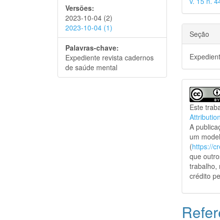
v. 15 n. 
Versões:
2023-10-04 (2)
2023-10-04 (1)
Seção
Palavras-chave:
Expedien
Expediente revista cadernos
de saúde mental
Este trab
Attributio
A public
um model
(
https://
que outro
trabalho,
crédito pe
Refer