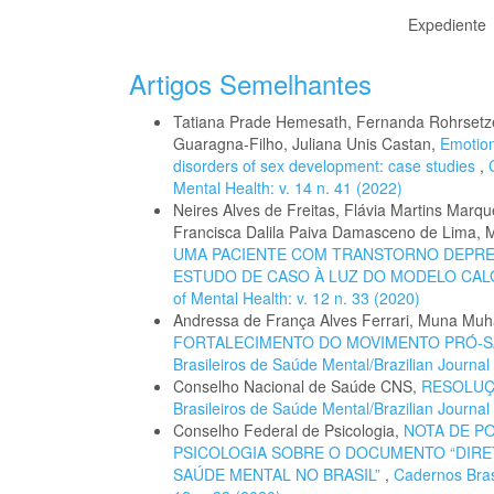
Expediente
Artigos Semelhantes
Tatiana Prade Hemesath, Fernanda Rohrsetze
Guaragna-Filho, Juliana Unis Castan,
Emotion
disorders of sex development: case studies
,
Mental Health: v. 14 n. 41 (2022)
Neires Alves de Freitas, Flávia Martins Marque
Francisca Dalila Paiva Damasceno de Lima, M
UMA PACIENTE COM TRANSTORNO DEPRES
ESTUDO DE CASO À LUZ DO MODELO CA
of Mental Health: v. 12 n. 33 (2020)
Andressa de França Alves Ferrari, Muna M
FORTALECIMENTO DO MOVIMENTO PRÓ-S
Brasileiros de Saúde Mental/Brazilian Journal 
Conselho Nacional de Saúde CNS,
RESOLUÇÃ
Brasileiros de Saúde Mental/Brazilian Journal 
Conselho Federal de Psicologia,
NOTA DE P
PSICOLOGIA SOBRE O DOCUMENTO “DIRE
SAÚDE MENTAL NO BRASIL”
,
Cadernos Brasi