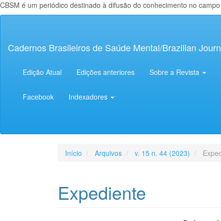
CBSM é um periódico destinado à difusão do conhecimento no campo da
Navegação
Principal
Conteúdo
Cadernos Brasileiros de Saúde Mental/Brazilian Journ
principal
Barra
Lateral
Edição Atual
Edições anteriores
Sobre a Revista
Facebook
Indexadores
Início
Arquivos
v. 15 n. 44 (2023)
Exped
Expediente