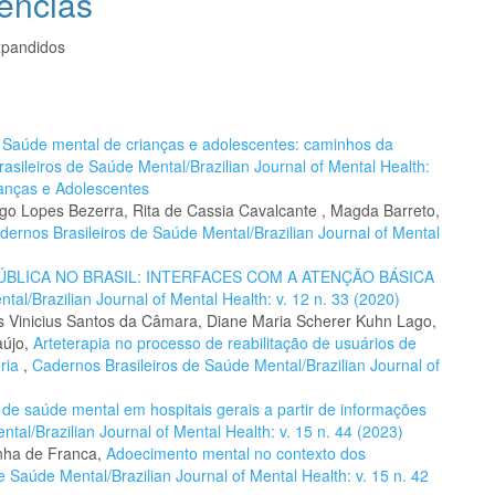
ências
pandidos
,
Saúde mental de crianças e adolescentes: caminhos da
asileiros de Saúde Mental/Brazilian Journal of Mental Health:
ianças e Adolescentes
iago Lopes Bezerra, Rita de Cassia Cavalcante , Magda Barreto,
dernos Brasileiros de Saúde Mental/Brazilian Journal of Mental
BLICA NO BRASIL: INTERFACES COM A ATENÇÃO BÁSICA
al/Brazilian Journal of Mental Health: v. 12 n. 33 (2020)
s Vinicius Santos da Câmara, Diane Maria Scherer Kuhn Lago,
aújo,
Arteterapia no processo de reabilitação de usuários de
ória
,
Cadernos Brasileiros de Saúde Mental/Brazilian Journal of
s de saúde mental em hospitais gerais a partir de informações
tal/Brazilian Journal of Mental Health: v. 15 n. 44 (2023)
nha de Franca,
Adoecimento mental no contexto dos
 Saúde Mental/Brazilian Journal of Mental Health: v. 15 n. 42