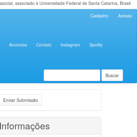
cial, associado à Universidade Federal de Santa Catarina, Brasil.
Cadastro
Acesso
Anúncios
Contato
Instagram
Spotify
Buscar
nviar
Enviar Submissão
ubmissão
Informações