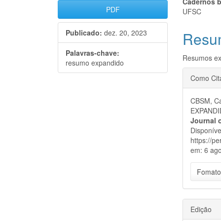
Barra
Cont
Cadernos b
PDF
UFSC
lateral
do
Publicado:
dez. 20, 2023
Resu
de
artigo
artigos
princi
Palavras-chave:
Resumos ex
resumo expandido
Detal
Como Cit
do
CBSM, Ca
artigo
EXPAND
Journal 
Disponíve
https://p
em: 6 ago
Fomato
Edição