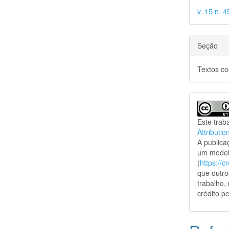
v. 15 n. 
Seção
Textos c
Este trab
Attributio
A public
um model
(
https://
que outro
trabalho,
crédito pe