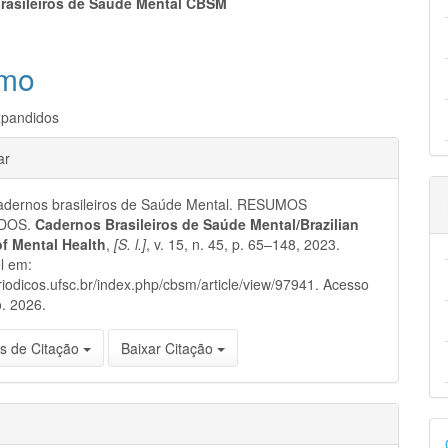
eúdo
rasileiros de Saúde Mental CBSM
mo
pal
pandidos
hes
ar
dernos brasileiros de Saúde Mental. RESUMOS
IDOS.
Cadernos Brasileiros de Saúde Mental/Brazilian
of Mental Health
,
[S. l.]
, v. 15, n. 45, p. 65–148, 2023.
l em:
eriodicos.ufsc.br/index.php/cbsm/article/view/97941. Acesso
. 2026.
s de Citação
Baixar Citação
D