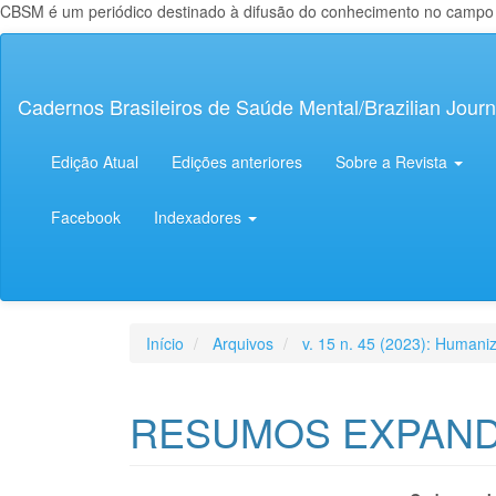
CBSM é um periódico destinado à difusão do conhecimento no campo da
Navegação
Principal
Conteúdo
Cadernos Brasileiros de Saúde Mental/Brazilian Journ
principal
Barra
Lateral
Edição Atual
Edições anteriores
Sobre a Revista
Facebook
Indexadores
Início
Arquivos
v. 15 n. 45 (2023): Human
RESUMOS EXPAND