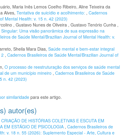
uário, Maria Inês Lemos Coelho Ribeiro, Aline Teixeira da
na Alves,
Tentativa de suicídio e acolhimento:
,
Cadernos
of Mental Health: v. 15 n. 42 (2023)
olino , Gustavo Nunes de Oliveira , Gustavo Tenório Cunha ,
o Singular: Uma visão panorâmica de sua expressão na
eiros de Saúde Mental/Brazilian Journal of Mental Health: v.
arreto, Sheila Mara Dias,
Saúde mental e bem-estar integral
o 2
,
Cadernos Brasileiros de Saúde Mental/Brazilian Journal of
an,
O processo de reestruturação dos serviços de saúde mental
ial de um município mineiro
,
Cadernos Brasileiros de Saúde
15 n. 42 (2023)
or similaridade
para este artigo.
s) autor(es)
,
CRIAÇÃO DE HISTÓRIAS COLETIVAS E ESCUTA EM
IA EM ESTÁGIO DE PSICOLOGIA
,
Cadernos Brasileiros de
th: v. 18 n. 55 (2026): Suplemento Especial - Arte, Cultura e