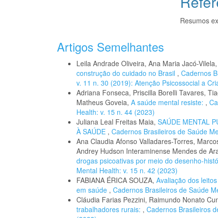
Refer
Resumos ex
Artigos Semelhantes
Leila Andrade Oliveira, Ana Maria Jacó-Vilela
construção do cuidado no Brasil
,
Cadernos Br
v. 11 n. 30 (2019): Atenção Psicossocial a Cr
Adriana Fonseca, Priscilla Borelli Tavares, T
Matheus Goveia,
A saúde mental resiste:
,
Ca
Health: v. 15 n. 44 (2023)
Juliana Leal Freitas Maia,
SAÚDE MENTAL PÚ
À SAÚDE
,
Cadernos Brasileiros de Saúde Ment
Ana Claudia Afonso Valladares-Torres, Marco
Andrey Hudson Interaminense Mendes de Ar
drogas psicoativas por meio do desenho-hist
Mental Health: v. 15 n. 42 (2023)
FABIANA ÉRICA SOUZA,
Avaliação dos leito
em saúde
,
Cadernos Brasileiros de Saúde Men
Cláudia Farias Pezzini, Raimundo Nonato Cu
trabalhadores rurais:
,
Cadernos Brasileiros de