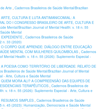
 de Arte
,
Cadernos Brasileiros de Saúde Mental/Brazilian
,
ARTE, CULTURA E LUTA ANTIMANICOMIAL: A
L DO I CONGRESSO BRASILEIRO DE ARTE, CULTURA E
de Mental/Brazilian Journal of Mental Health: v. 18 n. 55
e Saúde Mental
,
EXPEDIENTE
,
Cadernos Brasileiros de Saúde
12 n. 33 (2020)
,
O CORPO QUE APRENDE: DIÁLOGO ENTRE EDUCAÇÃO
E SAÚDE MENTAL COM MULHERES QUILOMBOLAS
,
Cadernos
 of Mental Health: v. 18 n. 55 (2026): Suplemento Especial -
,
A POESIA COMO TERRITÓRIO DE LIBERDADE: RELATO DE
s Brasileiros de Saúde Mental/Brazilian Journal of Mental
al - Arte, Cultura e Saúde Mental
,
QUEM MORA ALI? A COMPREENSÃO DAS EQUIPES DE
RESIDENCIAIS TERAPÊUTICOS
,
Cadernos Brasileiros de
th: v. 18 n. 55 (2026): Suplemento Especial - Arte, Cultura e
,
RESUMOS SIMPLES
,
Cadernos Brasileiros de Saúde
. 15 n. 45 (2023): Humanização, Democracia e Saúde Mental