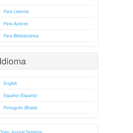
Para Leitores
Para Autores
Para Bibliotecários
Idioma
English
Español (España)
Português (Brasil)
esenvolvido
Open Journal Systems