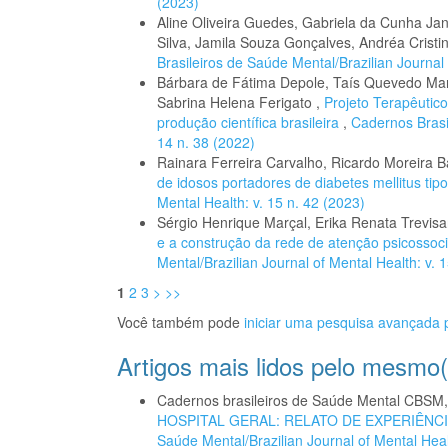
(2023)
Aline Oliveira Guedes, Gabriela da Cunha Jan
Silva, Jamila Souza Gonçalves, Andréa Cristi
Brasileiros de Saúde Mental/Brazilian Journal 
Bárbara de Fátima Depole, Taís Quevedo Marc
Sabrina Helena Ferigato ,
Projeto Terapêutic
produção científica brasileira
,
Cadernos Brasil
14 n. 38 (2022)
Rainara Ferreira Carvalho, Ricardo Moreira B
de idosos portadores de diabetes mellitus tip
Mental Health: v. 15 n. 42 (2023)
Sérgio Henrique Marçal, Erika Renata Trevis
e a construção da rede de atenção psicossoc
Mental/Brazilian Journal of Mental Health: v. 
1
2
3
>
>>
Você também pode
iniciar uma pesquisa avançada p
Artigos mais lidos pelo mesmo(
Cadernos brasileiros de Saúde Mental CBSM
HOSPITAL GERAL: RELATO DE EXPERIÊNC
Saúde Mental/Brazilian Journal of Mental Heal