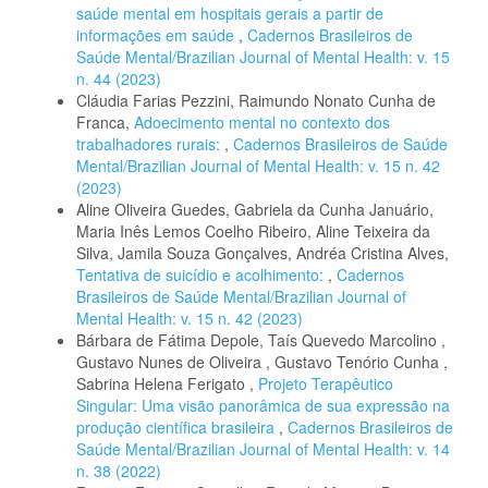
saúde mental em hospitais gerais a partir de
informações em saúde
,
Cadernos Brasileiros de
Saúde Mental/Brazilian Journal of Mental Health: v. 15
n. 44 (2023)
Cláudia Farias Pezzini, Raimundo Nonato Cunha de
Franca,
Adoecimento mental no contexto dos
trabalhadores rurais:
,
Cadernos Brasileiros de Saúde
Mental/Brazilian Journal of Mental Health: v. 15 n. 42
(2023)
Aline Oliveira Guedes, Gabriela da Cunha Januário,
Maria Inês Lemos Coelho Ribeiro, Aline Teixeira da
Silva, Jamila Souza Gonçalves, Andréa Cristina Alves,
Tentativa de suicídio e acolhimento:
,
Cadernos
Brasileiros de Saúde Mental/Brazilian Journal of
Mental Health: v. 15 n. 42 (2023)
Bárbara de Fátima Depole, Taís Quevedo Marcolino ,
Gustavo Nunes de Oliveira , Gustavo Tenório Cunha ,
Sabrina Helena Ferigato ,
Projeto Terapêutico
Singular: Uma visão panorâmica de sua expressão na
produção científica brasileira
,
Cadernos Brasileiros de
Saúde Mental/Brazilian Journal of Mental Health: v. 14
n. 38 (2022)