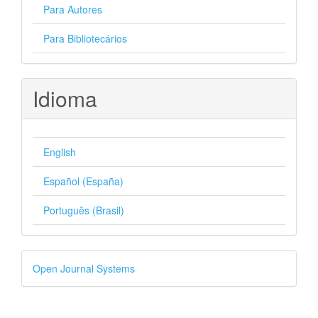
Para Autores
Para Bibliotecários
Idioma
English
Español (España)
Português (Brasil)
Desenvolvido
Open Journal Systems
por