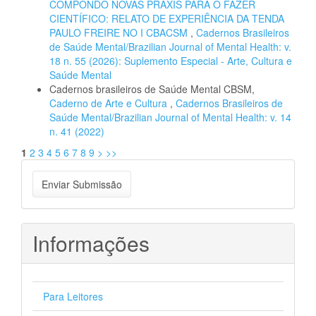
COMPONDO NOVAS PRÁXIS PARA O FAZER
CIENTÍFICO: RELATO DE EXPERIÊNCIA DA TENDA
PAULO FREIRE NO I CBACSM
,
Cadernos Brasileiros
de Saúde Mental/Brazilian Journal of Mental Health: v.
18 n. 55 (2026): Suplemento Especial - Arte, Cultura e
Saúde Mental
Cadernos brasileiros de Saúde Mental CBSM,
Caderno de Arte e Cultura
,
Cadernos Brasileiros de
Saúde Mental/Brazilian Journal of Mental Health: v. 14
n. 41 (2022)
1
2
3
4
5
6
7
8
9
>
>>
Enviar
Enviar Submissão
Submissão
Informações
Para Leitores