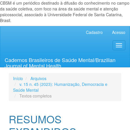
CBSM é um periódico destinado à difusão do conhecimento no campo
da saúde coletiva, com foco na área da saúde mental e atenção
psicossocial, associado à Universidade Federal de Santa Catarina,
Brasil.
Navegação
Cadastro
Acesso
Principal
Conteúdo
Toggl
principal
naviga
Barra
Lateral
Cadernos Brasileiros de Saúde Mental/Brazilian
Journal of Mental Health
Início
Arquivos
v. 15 n. 45 (2023): Humanização, Democracia e
Saúde Mental
Textos completos
RESUMOS