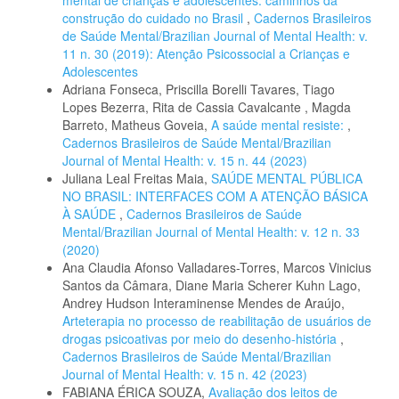
mental de crianças e adolescentes: caminhos da
construção do cuidado no Brasil
,
Cadernos Brasileiros
de Saúde Mental/Brazilian Journal of Mental Health: v.
11 n. 30 (2019): Atenção Psicossocial a Crianças e
Adolescentes
Adriana Fonseca, Priscilla Borelli Tavares, Tiago
Lopes Bezerra, Rita de Cassia Cavalcante , Magda
Barreto, Matheus Goveia,
A saúde mental resiste:
,
Cadernos Brasileiros de Saúde Mental/Brazilian
Journal of Mental Health: v. 15 n. 44 (2023)
Juliana Leal Freitas Maia,
SAÚDE MENTAL PÚBLICA
NO BRASIL: INTERFACES COM A ATENÇÃO BÁSICA
À SAÚDE
,
Cadernos Brasileiros de Saúde
Mental/Brazilian Journal of Mental Health: v. 12 n. 33
(2020)
Ana Claudia Afonso Valladares-Torres, Marcos Vinicius
Santos da Câmara, Diane Maria Scherer Kuhn Lago,
Andrey Hudson Interaminense Mendes de Araújo,
Arteterapia no processo de reabilitação de usuários de
drogas psicoativas por meio do desenho-história
,
Cadernos Brasileiros de Saúde Mental/Brazilian
Journal of Mental Health: v. 15 n. 42 (2023)
FABIANA ÉRICA SOUZA,
Avaliação dos leitos de