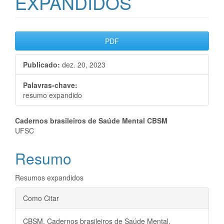
EXPANDIDOS
Barra
PDF
lateral
Publicado:
dez. 20, 2023
de
artigos
Palavras-chave:
resumo expandido
Conteúdo
Cadernos brasileiros de Saúde Mental CBSM
UFSC
do
Resumo
artigo
principal
Resumos expandidos
Detalhes
Como Citar
do
CBSM, Cadernos brasileiros de Saúde Mental.