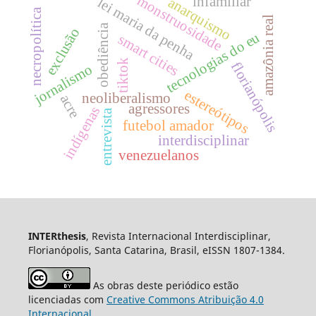
monstruosidade
infamiliar
anarquismo
lei maria da penha
necropolítica
amazônia real
obediência
exclusão
tecnologias do eu
smart cities
tiktok
florianópolis
jornalismo
estereótipos
neoliberalismo
acre
agressores
indígenas
entrevista
futebol amador
interdisciplinar
venezuelanos
INTERthesis
, Revista Internacional Interdisciplinar,
Florianópolis, Santa Catarina, Brasil, eISSN 1807-1384.
As obras deste periódico estão
licenciadas com
Creative Commons Atribuição 4.0
Internacional
.