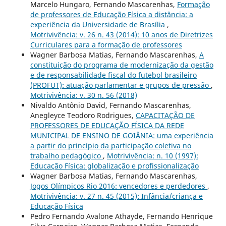
Marcelo Hungaro, Fernando Mascarenhas,
Formação
de professores de Educação Física a distância: a
experiência da Universidade de Brasília
,
Motrivivência: v. 26 n. 43 (2014): 10 anos de Diretrizes
Curriculares para a formação de professores
Wagner Barbosa Matias, Fernando Mascarenhas,
A
constituição do programa de modernização da gestão
e de responsabilidade fiscal do futebol brasileiro
(PROFUT): atuação parlamentar e grupos de pressão
,
Motrivivência: v. 30 n. 56 (2018)
Nivaldo Antônio David, Fernando Mascarenhas,
Anegleyce Teodoro Rodrigues,
CAPACITAÇÃO DE
PROFESSORES DE EDUCAÇÃO FÍSICA DA REDE
MUNICIPAL DE ENSINO DE GOIÂNIA: uma experiência
a partir do princípio da participação coletiva no
trabalho pedagógico
,
Motrivivência: n. 10 (1997):
Educação Física: globalização e profissionalização
Wagner Barbosa Matias, Fernando Mascarenhas,
Jogos Olímpicos Rio 2016: vencedores e perdedores
,
Motrivivência: v. 27 n. 45 (2015): Infância/criança e
Educação Física
Pedro Fernando Avalone Athayde, Fernando Henrique