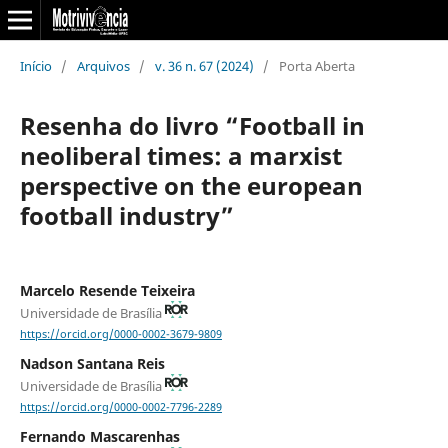
Início
/
Arquivos
/
v. 36 n. 67 (2024)
/
Porta Aberta
Resenha do livro “Football in
neoliberal times: a marxist
perspective on the european
football industry”
Marcelo Resende Teixeira
Universidade de Brasília
https://orcid.org/0000-0002-3679-9809
Nadson Santana Reis
Universidade de Brasília
https://orcid.org/0000-0002-7796-2289
Fernando Mascarenhas