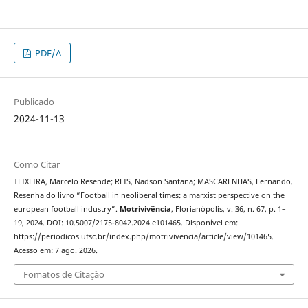
PDF/A
Publicado
2024-11-13
Como Citar
TEIXEIRA, Marcelo Resende; REIS, Nadson Santana; MASCARENHAS, Fernando.
Resenha do livro “Football in neoliberal times: a marxist perspective on the
european football industry”.
Motrivivência
, Florianópolis, v. 36, n. 67, p. 1–
19, 2024. DOI: 10.5007/2175-8042.2024.e101465. Disponível em:
https://periodicos.ufsc.br/index.php/motrivivencia/article/view/101465.
Acesso em: 7 ago. 2026.
Fomatos de Citação