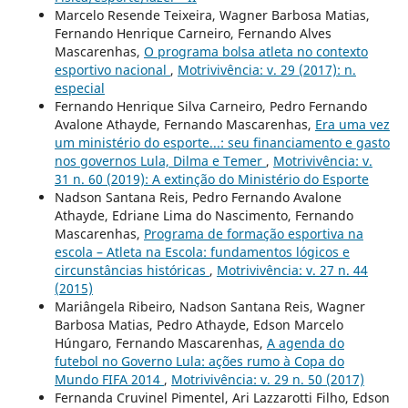
Marcelo Resende Teixeira, Wagner Barbosa Matias,
Fernando Henrique Carneiro, Fernando Alves
Mascarenhas,
O programa bolsa atleta no contexto
esportivo nacional
,
Motrivivência: v. 29 (2017): n.
especial
Fernando Henrique Silva Carneiro, Pedro Fernando
Avalone Athayde, Fernando Mascarenhas,
Era uma vez
um ministério do esporte...: seu financiamento e gasto
nos governos Lula, Dilma e Temer
,
Motrivivência: v.
31 n. 60 (2019): A extinção do Ministério do Esporte
Nadson Santana Reis, Pedro Fernando Avalone
Athayde, Edriane Lima do Nascimento, Fernando
Mascarenhas,
Programa de formação esportiva na
escola – Atleta na Escola: fundamentos lógicos e
circunstâncias históricas
,
Motrivivência: v. 27 n. 44
(2015)
Mariângela Ribeiro, Nadson Santana Reis, Wagner
Barbosa Matias, Pedro Athayde, Edson Marcelo
Húngaro, Fernando Mascarenhas,
A agenda do
futebol no Governo Lula: ações rumo à Copa do
Mundo FIFA 2014
,
Motrivivência: v. 29 n. 50 (2017)
Fernanda Cruvinel Pimentel, Ari Lazzarotti Filho, Edson