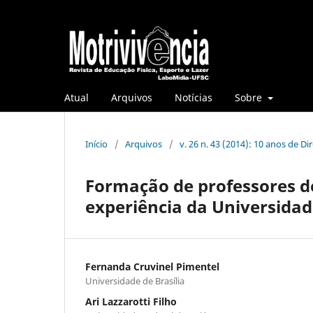
Atual
Arquivos
Notícias
Sobre
Início
/
Arquivos
/
v. 26 n. 43 (2014): 10 anos de D
Formação de professores de
experiência da Universidade
Fernanda Cruvinel Pimentel
Universidade de Brasília
Ari Lazzarotti Filho