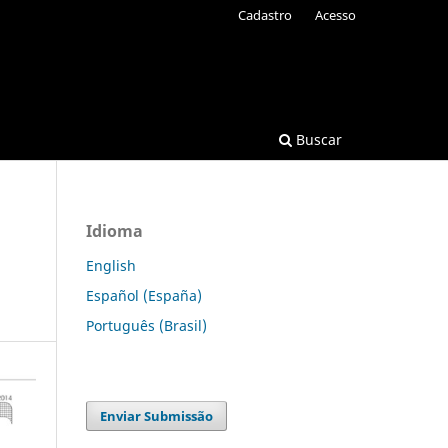
Cadastro
Acesso
Buscar
Idioma
English
Español (España)
Português (Brasil)
Enviar Submissão