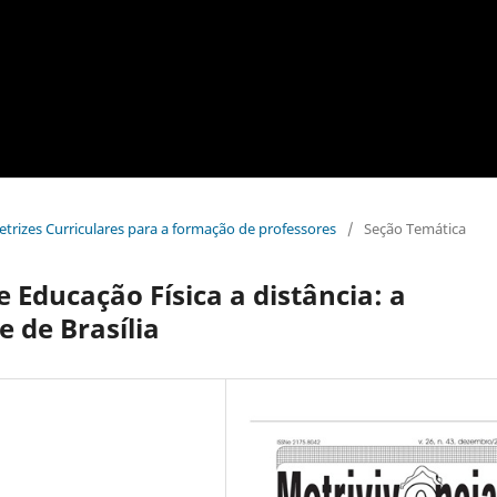
iretrizes Curriculares para a formação de professores
/
Seção Temática
 Educação Física a distância: a
 de Brasília