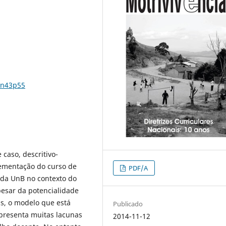
6n43p55
caso, descritivo-
plementação do curso de
PDF/A
a da UnB no contexto do
esar da potencialidade
s, o modelo que está
Publicado
apresenta muitas lacunas
2014-11-12