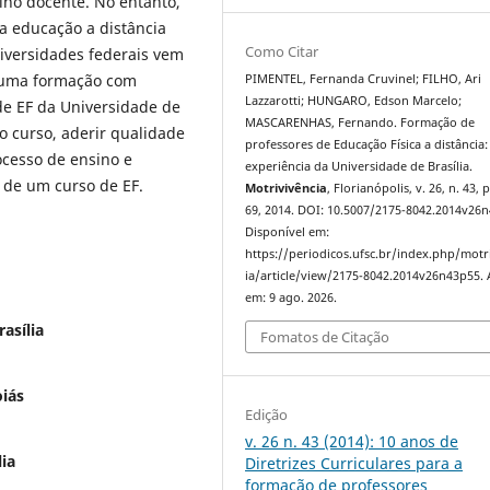
lho docente. No entanto,
a educação a distância
Como Citar
niversidades federais vem
 uma formação com
PIMENTEL, Fernanda Cruvinel; FILHO, Ari
Lazzarotti; HUNGARO, Edson Marcelo;
de EF da Universidade de
MASCARENHAS, Fernando. Formação de
o curso, aderir qualidade
professores de Educação Física a distância:
ocesso de ensino e
experiência da Universidade de Brasília.
 de um curso de EF.
Motrivivência
, Florianópolis, v. 26, n. 43, 
69, 2014. DOI: 10.5007/2175-8042.2014v26
Disponível em:
https://periodicos.ufsc.br/index.php/motr
ia/article/view/2175-8042.2014v26n43p55. 
em: 9 ago. 2026.
asília
Fomatos de Citação
oiás
Edição
v. 26 n. 43 (2014): 10 anos de
lia
Diretrizes Curriculares para a
formação de professores