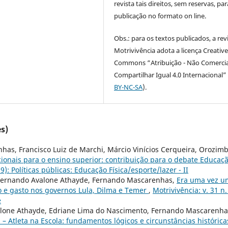
revista tais direitos, sem reservas, par
publicação no formato on line.
Obs.: para os textos publicados, a rev
Motrivivência adota a licença Creativ
Commons “Atribuição - Não Comercia
Compartilhar Igual 4.0 Internacional” 
BY-NC-SA
).
s)
has, Francisco Luiz de Marchi, Márcio Vinícios Cerqueira, Orozim
acionais para o ensino superior: contribuição para o debate Educaç
9): Políticas públicas: Educação Física/esporte/lazer - II
 Fernando Avalone Athayde, Fernando Mascarenhas,
Era uma vez u
to e gasto nos governos Lula, Dilma e Temer
,
Motrivivência: v. 31 n.
e
lone Athayde, Edriane Lima do Nascimento, Fernando Mascarenha
– Atleta na Escola: fundamentos lógicos e circunstâncias históric