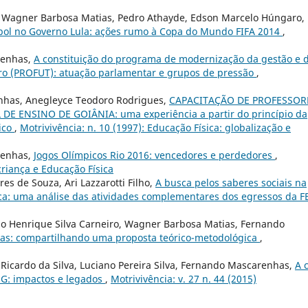
, Wagner Barbosa Matias, Pedro Athayde, Edson Marcelo Húngaro,
bol no Governo Lula: ações rumo à Copa do Mundo FIFA 2014
,
renhas,
A constituição do programa de modernização da gestão e 
eiro (PROFUT): atuação parlamentar e grupos de pressão
,
nhas, Anegleyce Teodoro Rodrigues,
CAPACITAÇÃO DE PROFESSOR
E ENSINO DE GOIÂNIA: uma experiência a partir do princípio da
gico
,
Motrivivência: n. 10 (1997): Educação Física: globalização e
renhas,
Jogos Olímpicos Rio 2016: vencedores e perdedores
,
/criança e Educação Física
es de Souza, Ari Lazzarotti Filho,
A busca pelos saberes sociais na
ca: uma análise das atividades complementares dos egressos da F
o Henrique Silva Carneiro, Wagner Barbosa Matias, Fernando
tivas: compartilhando uma proposta teórico-metodológica
,
 Ricardo da Silva, Luciano Pereira Silva, Fernando Mascarenhas,
A 
G: impactos e legados
,
Motrivivência: v. 27 n. 44 (2015)