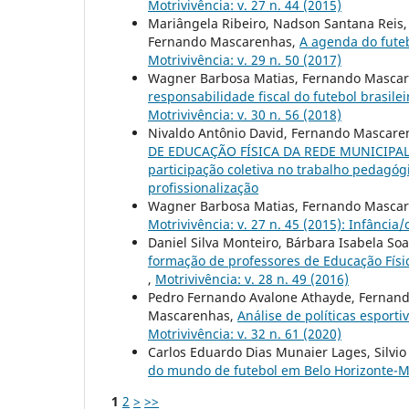
Motrivivência: v. 27 n. 44 (2015)
Mariângela Ribeiro, Nadson Santana Reis
Fernando Mascarenhas,
A agenda do fute
Motrivivência: v. 29 n. 50 (2017)
Wagner Barbosa Matias, Fernando Masca
responsabilidade fiscal do futebol brasil
Motrivivência: v. 30 n. 56 (2018)
Nivaldo Antônio David, Fernando Mascare
DE EDUCAÇÃO FÍSICA DA REDE MUNICIPAL D
participação coletiva no trabalho pedagó
profissionalização
Wagner Barbosa Matias, Fernando Masca
Motrivivência: v. 27 n. 45 (2015): Infância
Daniel Silva Monteiro, Bárbara Isabela Soar
formação de professores de Educação Físi
,
Motrivivência: v. 28 n. 49 (2016)
Pedro Fernando Avalone Athayde, Fernand
Mascarenhas,
Análise de políticas espor
Motrivivência: v. 32 n. 61 (2020)
Carlos Eduardo Dias Munaier Lages, Silvio
do mundo de futebol em Belo Horizonte-M
1
2
>
>>