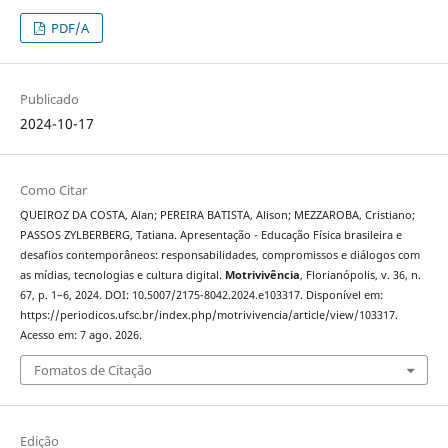
PDF/A
Publicado
2024-10-17
Como Citar
QUEIROZ DA COSTA, Alan; PEREIRA BATISTA, Alison; MEZZAROBA, Cristiano;
PASSOS ZYLBERBERG, Tatiana. Apresentação - Educação Física brasileira e
desafios contemporâneos: responsabilidades, compromissos e diálogos com
as mídias, tecnologias e cultura digital.
Motrivivência
, Florianópolis, v. 36, n.
67, p. 1–6, 2024. DOI: 10.5007/2175-8042.2024.e103317. Disponível em:
https://periodicos.ufsc.br/index.php/motrivivencia/article/view/103317.
Acesso em: 7 ago. 2026.
Fomatos de Citação
Edição