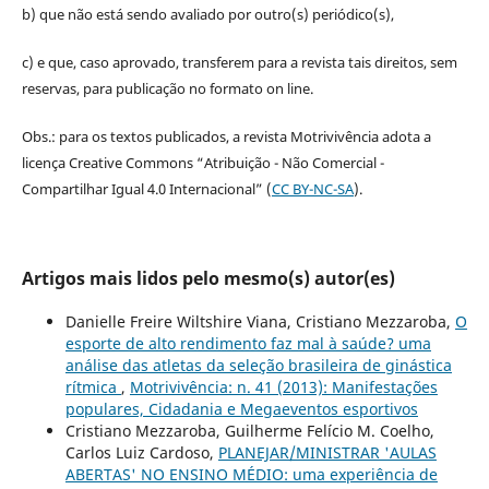
b) que não está sendo avaliado por outro(s) periódico(s),
c) e que, caso aprovado, transferem para a revista tais direitos, sem
reservas, para publicação no formato on line.
Obs.: para os textos publicados, a revista Motrivivência adota a
licença Creative Commons “Atribuição - Não Comercial -
Compartilhar Igual 4.0 Internacional” (
CC BY-NC-SA
).
Artigos mais lidos pelo mesmo(s) autor(es)
Danielle Freire Wiltshire Viana, Cristiano Mezzaroba,
O
esporte de alto rendimento faz mal à saúde? uma
análise das atletas da seleção brasileira de ginástica
rítmica
,
Motrivivência: n. 41 (2013): Manifestações
populares, Cidadania e Megaeventos esportivos
Cristiano Mezzaroba, Guilherme Felício M. Coelho,
Carlos Luiz Cardoso,
PLANEJAR/MINISTRAR 'AULAS
ABERTAS' NO ENSINO MÉDIO: uma experiência de