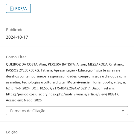
PDF/A
Publicado
2024-10-17
Como Citar
QUEIROZ DA COSTA, Alan; PEREIRA BATISTA, Alison; MEZZAROBA, Cristiano;
PASSOS ZYLBERBERG, Tatiana. Apresentação - Educação Física brasileira e
desafios contemporâneos: responsabilidades, compromissos e diálogos com
as mídias, tecnologias e cultura digital.
Motrivivência
, Florianópolis, v. 36, n.
67, p. 1–6, 2024. DOI: 10.5007/2175-8042.2024.e103317. Disponível em:
https://periodicos.ufsc.br/index.php/motrivivencia/article/view/103317.
Acesso em: 6 ago. 2026.
Fomatos de Citação
Edição