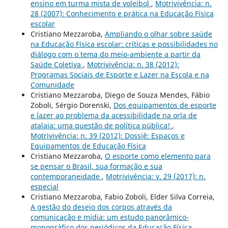
ensino em turma mista de voleibol
,
Motrivivência: n.
28 (2007): Conhecimento e prática na Educação Física
escolar
Cristiano Mezzaroba,
Ampliando o olhar sobre saúde
na Educação Física escolar: críticas e possibilidades no
diálogo com o tema do meio-ambiente a partir da
Saúde Coletiva
,
Motrivivência: n. 38 (2012):
Programas Sociais de Esporte e Lazer na Escola e na
Comunidade
Cristiano Mezzaroba, Diego de Souza Mendes, Fábio
Zoboli, Sérgio Dorenski,
Dos equipamentos de esporte
e lazer ao problema da acessibilidade na orla de
atalaia: uma questão de política pública!
,
Motrivivência: n. 39 (2012): Dossiê: Espaços e
Equipamentos de Educação Física
Cristiano Mezzaroba,
O esporte como elemento para
se pensar o Brasil, sua formação e sua
contemporaneidade
,
Motrivivência: v. 29 (2017): n.
especial
Cristiano Mezzaroba, Fabio Zoboli, Elder Silva Correia,
A gestão do desejo dos corpos através da
comunicação e mídia: um estudo panorâmico-
monográfico dos periódicos da Educação Física