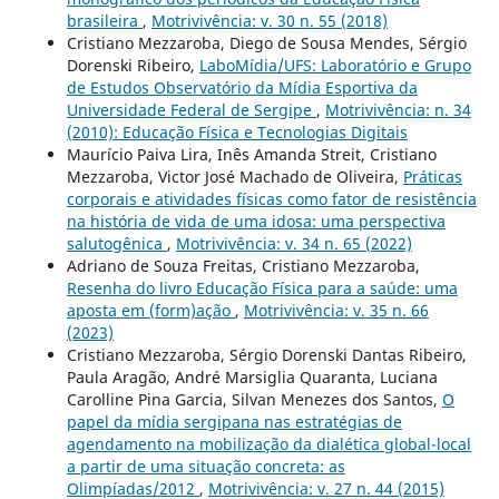
brasileira
,
Motrivivência: v. 30 n. 55 (2018)
Cristiano Mezzaroba, Diego de Sousa Mendes, Sérgio
Dorenski Ribeiro,
LaboMídia/UFS: Laboratório e Grupo
de Estudos Observatório da Mídia Esportiva da
Universidade Federal de Sergipe
,
Motrivivência: n. 34
(2010): Educação Física e Tecnologias Digitais
Maurício Paiva Lira, Inês Amanda Streit, Cristiano
Mezzaroba, Victor José Machado de Oliveira,
Práticas
corporais e atividades físicas como fator de resistência
na história de vida de uma idosa: uma perspectiva
salutogênica
,
Motrivivência: v. 34 n. 65 (2022)
Adriano de Souza Freitas, Cristiano Mezzaroba,
Resenha do livro Educação Física para a saúde: uma
aposta em (form)ação
,
Motrivivência: v. 35 n. 66
(2023)
Cristiano Mezzaroba, Sérgio Dorenski Dantas Ribeiro,
Paula Aragão, André Marsiglia Quaranta, Luciana
Carolline Pina Garcia, Silvan Menezes dos Santos,
O
papel da mídia sergipana nas estratégias de
agendamento na mobilização da dialética global-local
a partir de uma situação concreta: as
Olimpíadas/2012
,
Motrivivência: v. 27 n. 44 (2015)