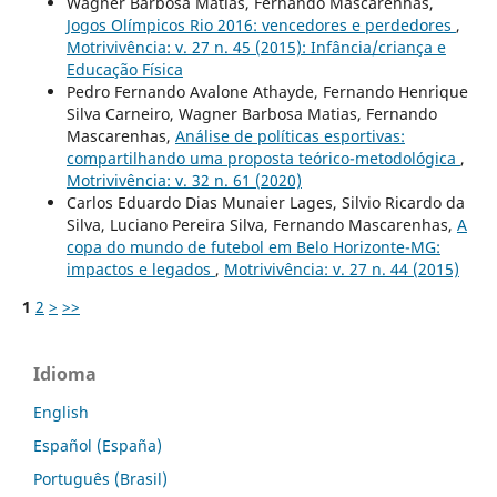
Wagner Barbosa Matias, Fernando Mascarenhas,
Jogos Olímpicos Rio 2016: vencedores e perdedores
,
Motrivivência: v. 27 n. 45 (2015): Infância/criança e
Educação Física
Pedro Fernando Avalone Athayde, Fernando Henrique
Silva Carneiro, Wagner Barbosa Matias, Fernando
Mascarenhas,
Análise de políticas esportivas:
compartilhando uma proposta teórico-metodológica
,
Motrivivência: v. 32 n. 61 (2020)
Carlos Eduardo Dias Munaier Lages, Silvio Ricardo da
Silva, Luciano Pereira Silva, Fernando Mascarenhas,
A
copa do mundo de futebol em Belo Horizonte-MG:
impactos e legados
,
Motrivivência: v. 27 n. 44 (2015)
1
2
>
>>
Idioma
English
Español (España)
Português (Brasil)