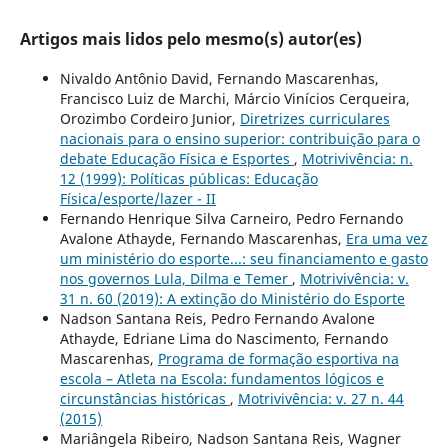
Artigos mais lidos pelo mesmo(s) autor(es)
Nivaldo Antônio David, Fernando Mascarenhas,
Francisco Luiz de Marchi, Márcio Vinícios Cerqueira,
Orozimbo Cordeiro Junior,
Diretrizes curriculares
nacionais para o ensino superior: contribuição para o
debate Educação Física e Esportes
,
Motrivivência: n.
12 (1999): Políticas públicas: Educação
Física/esporte/lazer - II
Fernando Henrique Silva Carneiro, Pedro Fernando
Avalone Athayde, Fernando Mascarenhas,
Era uma vez
um ministério do esporte...: seu financiamento e gasto
nos governos Lula, Dilma e Temer
,
Motrivivência: v.
31 n. 60 (2019): A extinção do Ministério do Esporte
Nadson Santana Reis, Pedro Fernando Avalone
Athayde, Edriane Lima do Nascimento, Fernando
Mascarenhas,
Programa de formação esportiva na
escola – Atleta na Escola: fundamentos lógicos e
circunstâncias históricas
,
Motrivivência: v. 27 n. 44
(2015)
Mariângela Ribeiro, Nadson Santana Reis, Wagner