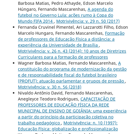
Barbosa Matias, Pedro Athayde, Edson Marcelo
Húngaro, Fernando Mascarenhas,
A agenda do
futebol no Governo Lula: ações rumo à Copa do
Mundo FIFA 2014
,
Motrivivência: v. 29 n. 50 (2017)
Fernanda Cruvinel Pimentel, Ari Lazzarotti Filho, Edson
Marcelo Hungaro, Fernando Mascarenhas,
Formação
de professores de Educação Física a distância: a
experiência da Universidade de Brasília
,
Motrivivência: v. 26 n. 43 (2014): 10 anos de Diretrizes
Curriculares para a formação de professores
Wagner Barbosa Matias, Fernando Mascarenhas,
A
constituição do programa de modernização da gestão
e de responsabilidade fiscal do futebol brasileiro
(PROFUT): atuação parlamentar e grupos de pressão
,
Motrivivência: v. 30 n. 56 (2018)
Nivaldo Antônio David, Fernando Mascarenhas,
Anegleyce Teodoro Rodrigues,
CAPACITAÇÃO DE
PROFESSORES DE EDUCAÇÃO FÍSICA DA REDE
MUNICIPAL DE ENSINO DE GOIÂNIA: uma experiência
a partir do princípio da participação coletiva no
trabalho pedagógico
,
Motrivivência: n. 10 (1997):
Educação Física: globalização e profissionalização