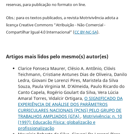
reservas, para publicação no formato on line.
Obs.: para os textos publicados, a revista Motrivivência adota a
licença Creative Commons “Atribuição - Não Comercial -
Compartilhar Igual 4.0 Internacional” (
CC BY-NC-SA
).
Artigos mais lidos pelo mesmo(s) autor(es)
Clarice Fonseca Maurer, Clésio A. Antônio, Clóvis
Teichmann, Cristiane Antunes Dias de Oliveira, Danilo
Ledra, Giovani De Lorenzi Pires, Maristela da Silva
Souza, Paula Virginia M. D’Almeida, Paulo Ricardo do
Canto Capela, Rogério Goulart da Silva, Vera Lúcia
Amaral Torres, Vidalcir Ortigara,
O SIGNIFICADO DA
EXPERIÊNCIA DE ANÁLISE DOS PARÂMETROS
CURRICULARES NACIONAIS (PCNS) PELO GRUPO DE
TRABALHOS AMPLIADOS (GTA)
,
Motrivivência: n. 10
(1997): Educação Física: globalização e
profissionalização