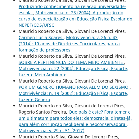
Maurício Roberto da Silva, Giovani De Lorenzi Pires,
Produzindo conhecimento na relação universidade-
escola
,
Motrivivência: n. 23 (2004): A produção do
curso de especialização em Educação Física Escolar do
NEPEF/CDS/UFSC
Maurício Roberto da Silva, Giovani De Lorenzi Pires,
Carmen Lúcia Soares
,
Motrivivência: v. 26 n. 43
(2014): 10 anos de Diretrizes Curriculares para a
formação de professores
Maurício Roberto da Silva, Giovani De Lorenzi Pires,
SOBRE A PERTINÊNCIA DO TEMA MEIO AMBIENTE
,
Motrivivência: n. 22 (2004): Educação Física, Esporte,
Lazer e Meio Ambiente
Maurício Roberto da Silva, Giovani De Lorenzi Pires,
POR UM GÊNERO HUMANO PARA ALÉM DO SEXISMO
,
Motrivivência: n. 19 (2002): Educação Física, Esporte,
Lazer e Gênero
Mauricio Roberto da Silva, Giovani de Lorenzi Pires,
Rogerio Santos Pereira,
Que país é este? Fora temer e
um ultimatum para todos eles: democracia, diretas-já,
para além corrupção neoliberal e neoconservadora
,
Motrivivência: v. 29 n. 51 (2017)
Mauricio Roberto Silva, Giovani De Lorenzi Pires,