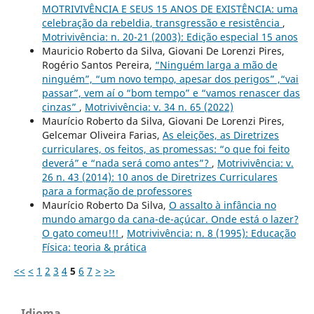
MOTRIVIVÊNCIA E SEUS 15 ANOS DE EXISTÊNCIA: uma
celebração da rebeldia, transgressão e resistência
,
Motrivivência: n. 20-21 (2003): Edição especial 15 anos
Mauricio Roberto da Silva, Giovani De Lorenzi Pires,
Rogério Santos Pereira,
“Ninguém larga a mão de
ninguém”, “um novo tempo, apesar dos perigos” ,“vai
passar”, vem aí o “bom tempo” e “vamos renascer das
cinzas”
,
Motrivivência: v. 34 n. 65 (2022)
Maurício Roberto da Silva, Giovani De Lorenzi Pires,
Gelcemar Oliveira Farias,
As eleições, as Diretrizes
curriculares, os feitos, as promessas: “o que foi feito
deverá” e “nada será como antes”?
,
Motrivivência: v.
26 n. 43 (2014): 10 anos de Diretrizes Curriculares
para a formação de professores
Maurício Roberto Da Silva,
O assalto à infância no
mundo amargo da cana-de-açúcar. Onde está o lazer?
O gato comeu!!!
,
Motrivivência: n. 8 (1995): Educação
Física: teoria & prática
<<
<
1
2
3
4
5
6
7
>
>>
Idioma