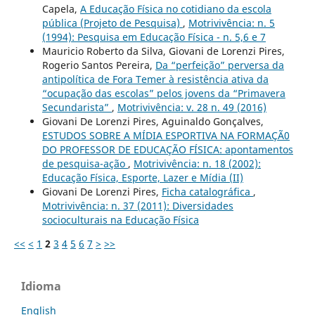
Capela,
A Educação Física no cotidiano da escola
pública (Projeto de Pesquisa)
,
Motrivivência: n. 5
(1994): Pesquisa em Educação Física - n. 5,6 e 7
Mauricio Roberto da Silva, Giovani de Lorenzi Pires,
Rogerio Santos Pereira,
Da “perfeição” perversa da
antipolítica de Fora Temer à resistência ativa da
“ocupação das escolas” pelos jovens da “Primavera
Secundarista”
,
Motrivivência: v. 28 n. 49 (2016)
Giovani De Lorenzi Pires, Aguinaldo Gonçalves,
ESTUDOS SOBRE A MÍDIA ESPORTIVA NA FORMAÇÃ0
DO PROFESSOR DE EDUCAÇÃO FÍSICA: apontamentos
de pesquisa-ação
,
Motrivivência: n. 18 (2002):
Educação Física, Esporte, Lazer e Mídia (II)
Giovani De Lorenzi Pires,
Ficha catalográfica
,
Motrivivência: n. 37 (2011): Diversidades
socioculturais na Educação Física
<<
<
1
2
3
4
5
6
7
>
>>
Idioma
English