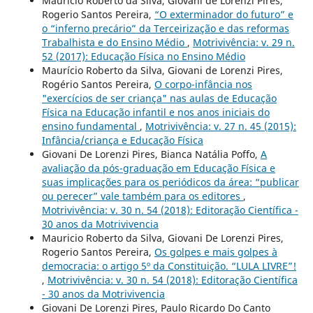
Maurício Roberto da Silva, Giovani de Lorenzi Pires,
Rogerio Santos Pereira,
“O exterminador do futuro” e
o “inferno precário” da Terceirização e das reformas
Trabalhista e do Ensino Médio
,
Motrivivência: v. 29 n.
52 (2017): Educação Física no Ensino Médio
Maurício Roberto da Silva, Giovani de Lorenzi Pires,
Rogério Santos Pereira,
O corpo-infância nos
"exercícios de ser criança" nas aulas de Educação
Física na Educação infantil e nos anos iniciais do
ensino fundamental
,
Motrivivência: v. 27 n. 45 (2015):
Infância/criança e Educação Física
Giovani De Lorenzi Pires, Bianca Natália Poffo,
A
avaliação da pós-graduação em Educação Física e
suas implicações para os periódicos da área: “publicar
ou perecer” vale também para os editores
,
Motrivivência: v. 30 n. 54 (2018): Editoração Científica -
30 anos da Motrivivencia
Mauricio Roberto da Silva, Giovani De Lorenzi Pires,
Rogerio Santos Pereira,
Os golpes e mais golpes à
democracia: o artigo 5º da Constituição. “LULA LIVRE”!
,
Motrivivência: v. 30 n. 54 (2018): Editoração Científica
- 30 anos da Motrivivencia
Giovani De Lorenzi Pires, Paulo Ricardo Do Canto