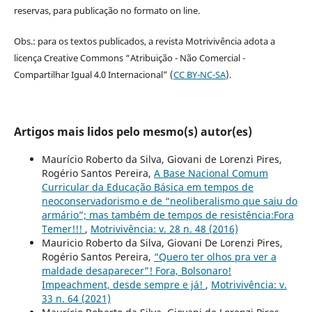
reservas, para publicação no formato on line.
Obs.: para os textos publicados, a revista Motrivivência adota a
licença Creative Commons “Atribuição - Não Comercial -
Compartilhar Igual 4.0 Internacional” (
CC BY-NC-SA
).
Artigos mais lidos pelo mesmo(s) autor(es)
Maurício Roberto da Silva, Giovani de Lorenzi Pires,
Rogério Santos Pereira,
A Base Nacional Comum
Curricular da Educação Básica em tempos de
neoconservadorismo e de “neoliberalismo que saiu do
armário”; mas também de tempos de resistência:Fora
Temer!!!
,
Motrivivência: v. 28 n. 48 (2016)
Mauricio Roberto da Silva, Giovani De Lorenzi Pires,
Rogério Santos Pereira,
“Quero ter olhos pra ver a
maldade desaparecer”! Fora, Bolsonaro!
Impeachment, desde sempre e já!
,
Motrivivência: v.
33 n. 64 (2021)