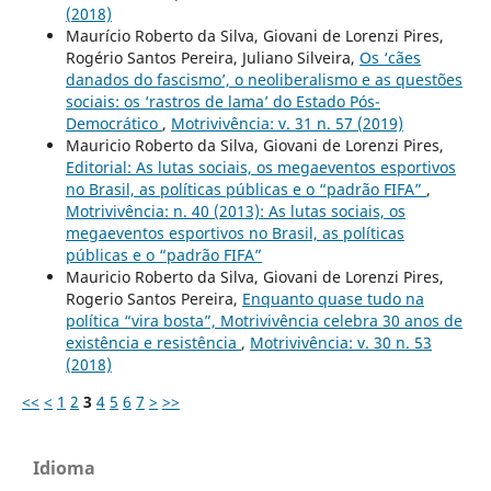
(2018)
Maurício Roberto da Silva, Giovani de Lorenzi Pires,
Rogério Santos Pereira, Juliano Silveira,
Os ‘cães
danados do fascismo’, o neoliberalismo e as questões
sociais: os ‘rastros de lama’ do Estado Pós-
Democrático
,
Motrivivência: v. 31 n. 57 (2019)
Mauricio Roberto da Silva, Giovani de Lorenzi Pires,
Editorial: As lutas sociais, os megaeventos esportivos
no Brasil, as políticas públicas e o “padrão FIFA”
,
Motrivivência: n. 40 (2013): As lutas sociais, os
megaeventos esportivos no Brasil, as políticas
públicas e o “padrão FIFA”
Mauricio Roberto da Silva, Giovani de Lorenzi Pires,
Rogerio Santos Pereira,
Enquanto quase tudo na
política “vira bosta”, Motrivivência celebra 30 anos de
existência e resistência
,
Motrivivência: v. 30 n. 53
(2018)
<<
<
1
2
3
4
5
6
7
>
>>
Idioma