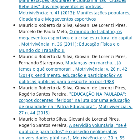
Manifestações populares e cidadania nas “Cidades
Rebeldes” dos megaeventos esportivos
,
Motrivivência: n. 41 (2013): Manifestações populares,
Cidadania e Megaeventos esportivos
Mauricio Roberto da Silva, Giovani De Lorenzi Pires,
Marcelo De Paula Melo,
O mundo do trabalho, os
megaeventos esportivos e a crise estrutural do capital
,
Motrivivência: n. 36 (2011): Educação Física e o
Mundo do Trabalho II
Mauricio Roberto da Silva, Giovani De Lorenzi Pires,
Fernando Starepravo,
Mudanças em marcha... Já
temos o quê comemorar!
,
Motrivivência: v. 26 n. 42
(2014): Rendimento, educação e participação? As
políticas públicas para o esporte no pós-1988
Maurício Roberto da Silva, Giovani de Lorenzi Pires,
Rogério Santos Pereira,
"EDUCAÇÃO NA PAULADA":
corpos docentes "feridos" na luta por uma educação
de qualidade na "Pátria Educadora"
,
Motrivivência: v.
27 n. 44 (2015)
Mauricio Roberto Silva, Giovani de Lorenzi Pires,
Rogerio Santos Pereira,
A servidão voluntária, “se é
público é para todos” e o assédio neoliberal às
universidades públicas!
,
Motrivivência: v. 30 n. 55