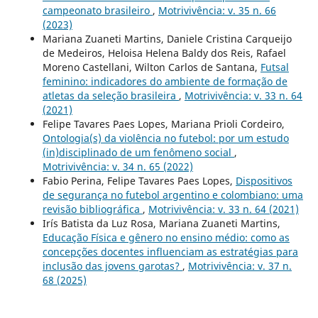
campeonato brasileiro
,
Motrivivência: v. 35 n. 66
(2023)
Mariana Zuaneti Martins, Daniele Cristina Carqueijo
de Medeiros, Heloisa Helena Baldy dos Reis, Rafael
Moreno Castellani, Wilton Carlos de Santana,
Futsal
feminino: indicadores do ambiente de formação de
atletas da seleção brasileira
,
Motrivivência: v. 33 n. 64
(2021)
Felipe Tavares Paes Lopes, Mariana Prioli Cordeiro,
Ontologia(s) da violência no futebol: por um estudo
(in)disciplinado de um fenômeno social
,
Motrivivência: v. 34 n. 65 (2022)
Fabio Perina, Felipe Tavares Paes Lopes,
Dispositivos
de segurança no futebol argentino e colombiano: uma
revisão bibliográfica
,
Motrivivência: v. 33 n. 64 (2021)
Irís Batista da Luz Rosa, Mariana Zuaneti Martins,
Educação Física e gênero no ensino médio: como as
concepções docentes influenciam as estratégias para
inclusão das jovens garotas?
,
Motrivivência: v. 37 n.
68 (2025)