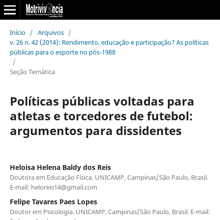
Início
/
Arquivos
/
v. 26 n. 42 (2014): Rendimento, educação e participação? As políticas
públicas para o esporte no pós-1988
/
Seção Temática
Políticas públicas voltadas para
atletas e torcedores de futebol:
argumentos para dissidentes
Heloisa Helena Baldy dos Reis
Doutora em Educação Física. UNICAMP, Campinas/São Paulo, Brasil.
E-mail: heloreis14@gmail.com
Felipe Tavares Paes Lopes
Doutor em Psicologia. UNICAMP, Campinas/São Paulo, Brasil. E-mail: