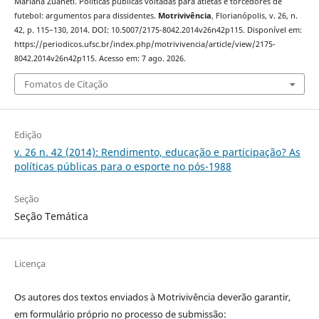
Mariana Zuaneti. Políticas públicas voltadas para atletas e torcedores de
futebol: argumentos para dissidentes.
Motrivivência
, Florianópolis, v. 26, n.
42, p. 115–130, 2014. DOI: 10.5007/2175-8042.2014v26n42p115. Disponível em:
https://periodicos.ufsc.br/index.php/motrivivencia/article/view/2175-
8042.2014v26n42p115. Acesso em: 7 ago. 2026.
Fomatos de Citação
Edição
v. 26 n. 42 (2014): Rendimento, educação e participação? As
políticas públicas para o esporte no pós-1988
Seção
Seção Temática
Licença
Os autores dos textos enviados à Motrivivência deverão garantir,
em formulário próprio no processo de submissão: