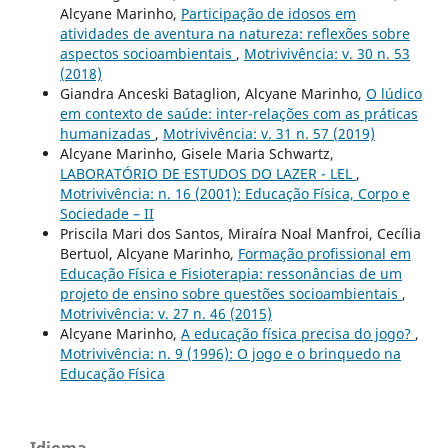
Alcyane Marinho,
Participação de idosos em
atividades de aventura na natureza: reflexões sobre
aspectos socioambientais
,
Motrivivência: v. 30 n. 53
(2018)
Giandra Anceski Bataglion, Alcyane Marinho,
O lúdico
em contexto de saúde: inter-relações com as práticas
humanizadas
,
Motrivivência: v. 31 n. 57 (2019)
Alcyane Marinho, Gisele Maria Schwartz,
LABORATÓRIO DE ESTUDOS DO LAZER - LEL
,
Motrivivência: n. 16 (2001): Educação Física, Corpo e
Sociedade – II
Priscila Mari dos Santos, Miraíra Noal Manfroi, Cecília
Bertuol, Alcyane Marinho,
Formação profissional em
Educação Física e Fisioterapia: ressonâncias de um
projeto de ensino sobre questões socioambientais
,
Motrivivência: v. 27 n. 46 (2015)
Alcyane Marinho,
A educação física precisa do jogo?
,
Motrivivência: n. 9 (1996): O jogo e o brinquedo na
Educação Física
Idioma