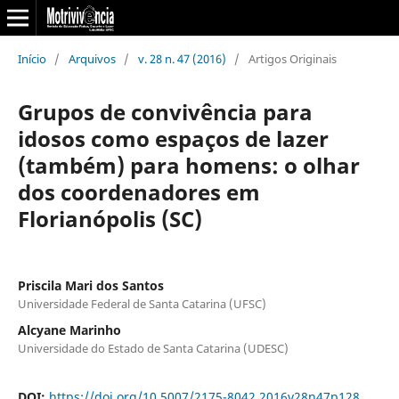
Início
/
Arquivos
/
v. 28 n. 47 (2016)
/
Artigos Originais
Grupos de convivência para
idosos como espaços de lazer
(também) para homens: o olhar
dos coordenadores em
Florianópolis (SC)
Priscila Mari dos Santos
Universidade Federal de Santa Catarina (UFSC)
Alcyane Marinho
Universidade do Estado de Santa Catarina (UDESC)
DOI:
https://doi.org/10.5007/2175-8042.2016v28n47p128