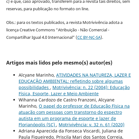
c) e que, caso aprovado, transferem para a revista tais direitos, sem
reservas, para publicação no formato on line.
Obs.: para os textos publicados, a revista Motrivivência adota a
licença Creative Commons “Atribuição - Não Comercial -
Compartilhar Igual 4.0 Internacional” (
CC BY-NC-SA
).
Artigos mais lidos pelo mesmo(s) autor(es)
Alcyane Marinho,
ATIVIDADES NA NATUREZA, LAZER E
EDUCAÇÃO AMBIENTAL: refletindo sobre algumas
possibilidades
,
Motrivivência: n. 22 (2004): Educação
Física, Esporte, Lazer e Meio Ambiente
Wihanna Cardozo de Castro Franzoni, Alcyane
Marinho,
O papel do professor de Educação Física na
atuação com pessoas com transtorno do espectro
autista em um programa de esporte e lazer de
Florianópolis (SC)
,
Motrivivência: v. 32 n. 61 (2020)
Adriana Aparecida da Fonseca Viscardi, Juliana de
Paula Figueiredo, Priscila Mari dos Santos Correia,