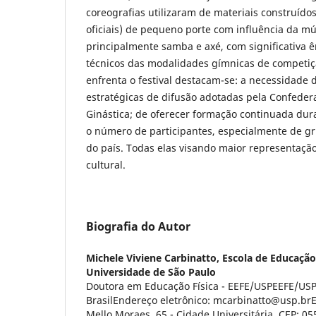
coreografias utilizaram de materiais construído
oficiais) de pequeno porte com influência da mú
principalmente samba e axé, com significativa
técnicos das modalidades gímnicas de competiçã
enfrenta o festival destacam-se: a necessidade
estratégicas de difusão adotadas pela Confedera
Ginástica; de oferecer formação continuada dur
o número de participantes, especialmente de gr
do país. Todas elas visando maior representação
cultural.
Biografia do Autor
Michele Viviene Carbinatto,
Escola de Educação 
Universidade de São Paulo
Doutora em Educação Física - EEFE/USPEEFE/USP
BrasilEndereço eletrônico: mcarbinatto@usp.brEn
Mello Moraes, 65 - Cidade Universitária, CEP: 05