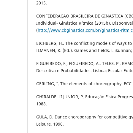
2015.
CONFEDERAÇÃO BRASILEIRA DE GINÁSTICA (CBG)
Individual- Ginástica Rítmica (2015b). Disponíve
(
http://www.cbginastica.com.br/ginastica-ritmic
EICHBERG, H.. The conflicting models of ways to 
ILMANEN, K. (Ed.). Games and fields. Liikunnan; 
FIGUEIREDO, F., FIGUEIREDO, A., TELES, P., RAMOS
Descritiva e Probabilidades. Lisboa: Escolar Edit
GERLING, I. The elements of choreography. ECC-
GHIRALDELLI JUNIOR, P. Educação Física Progressi
1988.
GULA, D. Dance choreography for competitive g
Leisure, 1990.