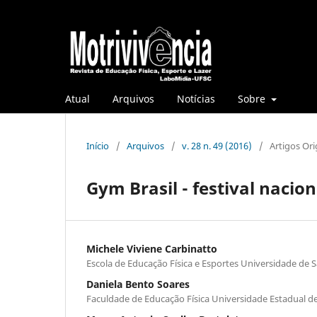
Atual
Arquivos
Notícias
Sobre
Início
/
Arquivos
/
v. 28 n. 49 (2016)
/
Artigos Ori
Gym Brasil - festival nacio
Michele Viviene Carbinatto
Escola de Educação Física e Esportes Universidade de 
Daniela Bento Soares
Faculdade de Educação Física Universidade Estadual 