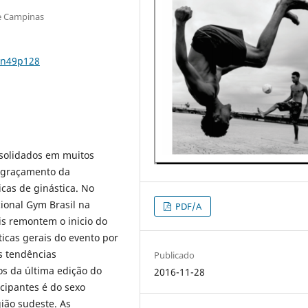
de Campinas
8n49p128
nsolidados em muitos
ngraçamento da
cas de ginástica. No
acional Gym Brasil na
PDF/A
is remontem o inicio do
ticas gerais do evento por
s tendências
Publicado
os da última edição do
2016-11-28
cipantes é do sexo
ião sudeste. As