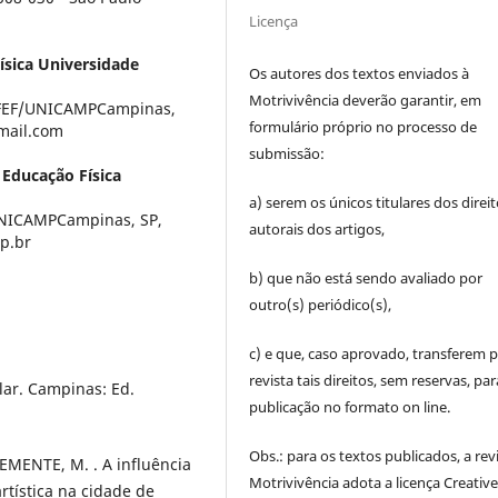
Licença
ísica Universidade
Os autores dos textos enviados à
Motrivivência deverão garantir, em
PFEF/UNICAMPCampinas,
formulário próprio no processo de
tmail.com
submissão:
 Educação Física
a) serem os únicos titulares dos direi
UNICAMPCampinas, SP,
autorais dos artigos,
mp.br
b) que não está sendo avaliado por
outro(s) periódico(s),
c) e que, caso aprovado, transferem p
revista tais direitos, sem reservas, par
lar. Campinas: Ed.
publicação no formato on line.
Obs.: para os textos publicados, a rev
EMENTE, M. . A influência
Motrivivência adota a licença Creativ
rtística na cidade de