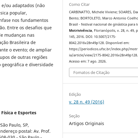
Como Citar
s e/ou adaptados (não
sica popular,
CARBINATTO, Michele Viviene; SOARES, Da
Bento; BORTOLETO, Marco Antonio Coelh
 ênfase nos fundamentos
Brasil - festival nacional de ginástica para 
o. Entre os desafios que
Motrivivência
, Florianópolis, v. 28, n. 49, 
 de mudanças nas
145, 2016. DOI: 10.5007/2175-
ção Brasileira de
8042.2016v28n49p128. Disponível em:
ante o evento; de ampliar
https://periodicos.ufsc.br/index.php/motr
ia/article/view/2175-8042.2016v28n49p128
upos de outras regiões
Acesso em: 7 ago. 2026.
 geográfica e diversidade
Fomatos de Citação
Edição
v. 28 n. 49 (2016)
Física e Esportes
Seção
Artigos Originais
São Paulo, SP,
dereço postal: Av. Prof.
508-030 - São Paulo -