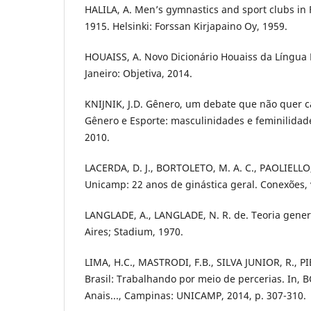
HALILA, A. Men’s gymnastics and sport clubs in 
1915. Helsinki: Forssan Kirjapaino Oy, 1959.
HOUAISS, A. Novo Dicionário Houaiss da Língua 
Janeiro: Objetiva, 2014.
KNIJNIK, J.D. Gênero, um debate que não quer cal
Gênero e Esporte: masculinidades e feminilidades
2010.
LACERDA, D. J., BORTOLETO, M. A. C., PAOLIELLO,
Unicamp: 22 anos de ginástica geral. Conexões, v
LANGLADE, A., LANGLADE, N. R. de. Teoria gener
Aires; Stadium, 1970.
LIMA, H.C., MASTRODI, F.B., SILVA JUNIOR, R., PI
Brasil: Trabalhando por meio de percerias. In, 
Anais..., Campinas: UNICAMP, 2014, p. 307-310.