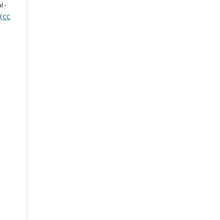
l -
(
CC