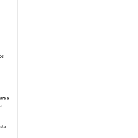
tos
ara a
a
ista
e