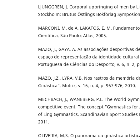
LJUNGGREN, J. Corporal upbringing of men by L
Stockholm: Brutus Östlings Bokförlag Symposion
MARCONI, M. de A, LAKATOS, E. M. Fundamento
Científica. São Paulo: Atlas, 2005.
MAZO, J., GAYA, A. As associações desportivas de 
espaço de representação da identidade cultural t
Portuguesa de Ciências do Desporto, v. 6, n. 2, p
MAZO, J.Z., LYRA, V.B. Nos rastros da memória 
Ginástica”. Motriz, v. 16, n. 4, p. 967-976, 2010.
MECHBACH, J., WANEBERG, P.L. The World Gymna
competitive event. The concept “Gymnastics for 
of Ling Gymnastics. Scandinavian Sport Studies F
2011.
OLIVEIRA, M.S. O panorama da ginástica artístic