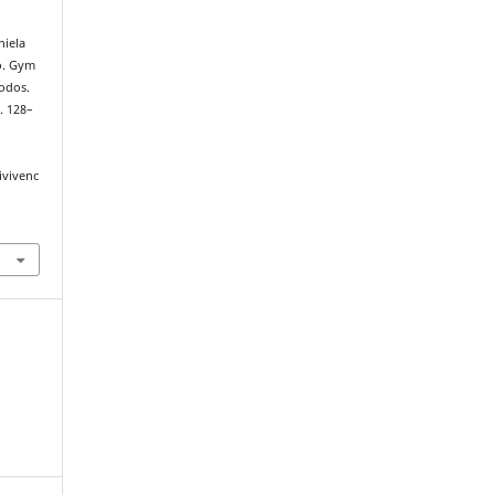
niela
o. Gym
todos.
p. 128–
ivivenc
.