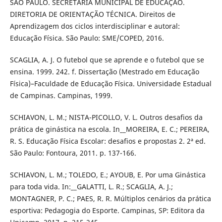
SÃO PAULO. SECRETARIA MUNICIPAL DE EDUCAÇÃO.
DIRETORIA DE ORIENTAÇÃO TÉCNICA. Direitos de
Aprendizagem dos ciclos interdisciplinar e autoral:
Educação Física. São Paulo: SME/COPED, 2016.
SCAGLIA, A. J. O futebol que se aprende e o futebol que se
ensina. 1999. 242. f. Dissertação (Mestrado em Educação
Física)–Faculdade de Educação Física. Universidade Estadual
de Campinas. Campinas, 1999.
SCHIAVON, L. M.; NISTA-PICOLLO, V. L. Outros desafios da
prática de ginástica na escola. In__MOREIRA, E. C.; PEREIRA,
R. S. Educação Física Escolar: desafios e propostas 2. 2ª ed.
São Paulo: Fontoura, 2011. p. 137-166.
SCHIAVON, L. M.; TOLEDO, E.; AYOUB, E. Por uma Ginástica
para toda vida. In:__GALATTI, L. R.; SCAGLIA, A. J.;
MONTAGNER, P. C.; PAES, R. R. Múltiplos cenários da prática
esportiva: Pedagogia do Esporte. Campinas, SP: Editora da