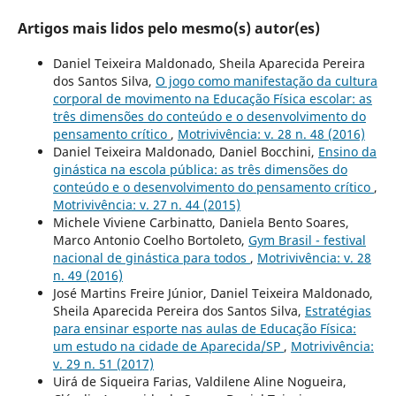
Artigos mais lidos pelo mesmo(s) autor(es)
Daniel Teixeira Maldonado, Sheila Aparecida Pereira
dos Santos Silva,
O jogo como manifestação da cultura
corporal de movimento na Educação Física escolar: as
três dimensões do conteúdo e o desenvolvimento do
pensamento crítico
,
Motrivivência: v. 28 n. 48 (2016)
Daniel Teixeira Maldonado, Daniel Bocchini,
Ensino da
ginástica na escola pública: as três dimensões do
conteúdo e o desenvolvimento do pensamento crítico
,
Motrivivência: v. 27 n. 44 (2015)
Michele Viviene Carbinatto, Daniela Bento Soares,
Marco Antonio Coelho Bortoleto,
Gym Brasil - festival
nacional de ginástica para todos
,
Motrivivência: v. 28
n. 49 (2016)
José Martins Freire Júnior, Daniel Teixeira Maldonado,
Sheila Aparecida Pereira dos Santos Silva,
Estratégias
para ensinar esporte nas aulas de Educação Física:
um estudo na cidade de Aparecida/SP
,
Motrivivência:
v. 29 n. 51 (2017)
Uirá de Siqueira Farias, Valdilene Aline Nogueira,