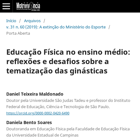
Início
/
Arquivos
/
v. 31 n. 60 (2019): A extinção do Ministério do Esporte
/
Porta Aberta
Educação Física no ensino médio:
reflexões e desafios sobre a
tematização das ginásticas
Daniel Teixeira Maldonado
Doutor pela Universidade São Judas Tadeu e professor do Instituto
Federal de Educação, Ciência e Tecnologia de São Paulo.
https://orcid.org/0000-0002-0420-6490
Daniela Bento Soares
Doutoranda em Educação Física pela Faculdade de Educação Física
da Universidade Estadual de Campinas