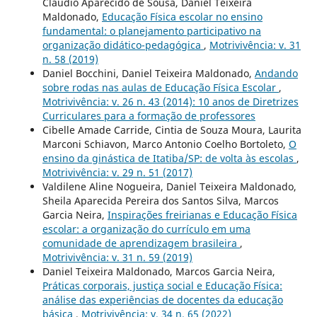
Cláudio Aparecido de Sousa, Daniel Teixeira
Maldonado,
Educação Física escolar no ensino
fundamental: o planejamento participativo na
organização didático-pedagógica
,
Motrivivência: v. 31
n. 58 (2019)
Daniel Bocchini, Daniel Teixeira Maldonado,
Andando
sobre rodas nas aulas de Educação Física Escolar
,
Motrivivência: v. 26 n. 43 (2014): 10 anos de Diretrizes
Curriculares para a formação de professores
Cibelle Amade Carride, Cintia de Souza Moura, Laurita
Marconi Schiavon, Marco Antonio Coelho Bortoleto,
O
ensino da ginástica de Itatiba/SP: de volta às escolas
,
Motrivivência: v. 29 n. 51 (2017)
Valdilene Aline Nogueira, Daniel Teixeira Maldonado,
Sheila Aparecida Pereira dos Santos Silva, Marcos
Garcia Neira,
Inspirações freirianas e Educação Física
escolar: a organização do currículo em uma
comunidade de aprendizagem brasileira
,
Motrivivência: v. 31 n. 59 (2019)
Daniel Teixeira Maldonado, Marcos Garcia Neira,
Práticas corporais, justiça social e Educação Física:
análise das experiências de docentes da educação
básica
,
Motrivivência: v. 34 n. 65 (2022)