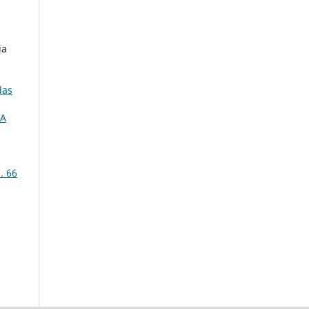
ia
das
A
. 66