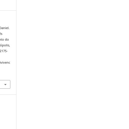
aniel.
ês
nto do
nópolis,
/2175-
ivivenc
.