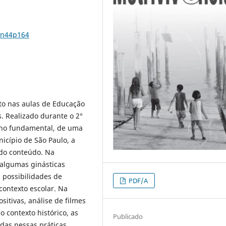
7n44p164
to nas aulas de Educação
s. Realizado durante o 2°
ino fundamental, de uma
icípio de São Paulo, a
do conteúdo. Na
algumas ginásticas
s possibilidades de
PDF/A
contexto escolar. Na
sitivas, análise de filmes
contexto histórico, as
Publicado
adas nessas práticas