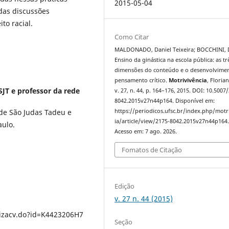
2015-05-04
das discussões
to racial.
Como Citar
MALDONADO, Daniel Teixeira; BOCCHINI, D
Ensino da ginástica na escola pública: as tr
dimensões do conteúdo e o desenvolvime
pensamento crítico.
Motrivivência
, Floria
JT e professor da rede
v. 27, n. 44, p. 164–176, 2015. DOI: 10.5007
8042.2015v27n44p164. Disponível em:
de São Judas Tadeu e
https://periodicos.ufsc.br/index.php/motr
ia/article/view/2175-8042.2015v27n44p164
aulo.
Acesso em: 7 ago. 2026.
Fomatos de Citação
Edição
v. 27 n. 44 (2015)
lizacv.do?id=K4423206H7
Seção