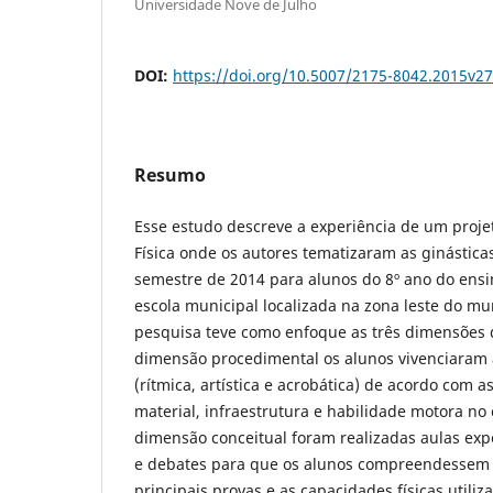
Universidade Nove de Julho
DOI:
https://doi.org/10.5007/2175-8042.2015v2
Resumo
Esse estudo descreve a experiência de um proje
Física onde os autores tematizaram as ginástica
semestre de 2014 para alunos do 8º ano do ens
escola municipal localizada na zona leste do mun
pesquisa teve como enfoque as três dimensões 
dimensão procedimental os alunos vivenciaram 
(rítmica, artística e acrobática) de acordo com a
material, infraestrutura e habilidade motora no 
dimensão conceitual foram realizadas aulas expo
e debates para que os alunos compreendessem o 
principais provas e as capacidades físicas utiliz