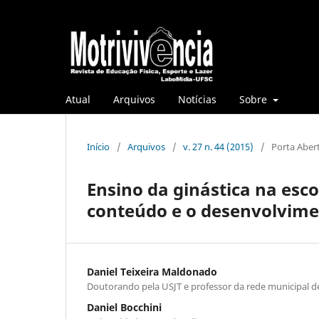
Atual
Arquivos
Notícias
Sobre
Início
/
Arquivos
/
v. 27 n. 44 (2015)
/
Porta Aber
Ensino da ginástica na esco
conteúdo e o desenvolvime
Daniel Teixeira Maldonado
Doutorando pela USJT e professor da rede municipal d
Daniel Bocchini