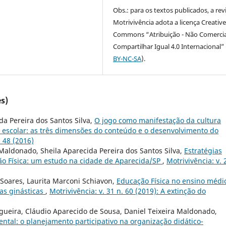
Obs.: para os textos publicados, a rev
Motrivivência adota a licença Creativ
Commons “Atribuição - Não Comercia
Compartilhar Igual 4.0 Internacional” 
BY-NC-SA
).
s)
da Pereira dos Santos Silva,
O jogo como manifestação da cultura
 escolar: as três dimensões do conteúdo e o desenvolvimento do
. 48 (2016)
a Maldonado, Sheila Aparecida Pereira dos Santos Silva,
Estratégias
ão Física: um estudo na cidade de Aparecida/SP
,
Motrivivência: v. 
 Soares, Laurita Marconi Schiavon,
Educação Física no ensino médi
das ginásticas
,
Motrivivência: v. 31 n. 60 (2019): A extinção do
Nogueira, Cláudio Aparecido de Sousa, Daniel Teixeira Maldonado,
ntal: o planejamento participativo na organização didático-