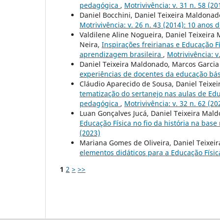
pedagógica
,
Motrivivência: v. 31 n. 58 (20
Daniel Bocchini, Daniel Teixeira Maldona
Motrivivência: v. 26 n. 43 (2014): 10 anos
Valdilene Aline Nogueira, Daniel Teixeira
Neira,
Inspirações freirianas e Educação 
aprendizagem brasileira
,
Motrivivência: v
Daniel Teixeira Maldonado, Marcos Garcia
experiências de docentes da educação bá
Cláudio Aparecido de Sousa, Daniel Teixeir
tematização do sertanejo nas aulas de Educ
pedagógica
,
Motrivivência: v. 32 n. 62 (20
Luan Gonçalves Jucá, Daniel Teixeira Mal
Educação Física no fio da história na bas
(2023)
Mariana Gomes de Oliveira, Daniel Teixe
elementos didáticos para a Educação Físi
1
2
>
>>