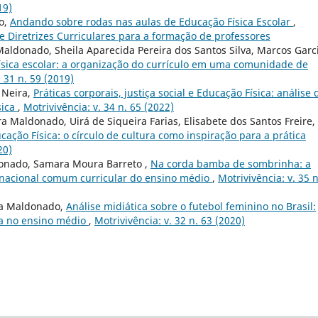
19)
do,
Andando sobre rodas nas aulas de Educação Física Escolar
,
 de Diretrizes Curriculares para a formação de professores
 Maldonado, Sheila Aparecida Pereira dos Santos Silva, Marcos Garc
Física escolar: a organização do currículo em uma comunidade de
. 31 n. 59 (2019)
 Neira,
Práticas corporais, justiça social e Educação Física: análise 
sica
,
Motrivivência: v. 34 n. 65 (2022)
a Maldonado, Uirá de Siqueira Farias, Elisabete dos Santos Freire,
ação Física: o círculo de cultura como inspiração para a prática
20)
donado, Samara Moura Barreto ,
Na corda bamba de sombrinha: a
e nacional comum curricular do ensino médio
,
Motrivivência: v. 35 n
ira Maldonado,
Análise midiática sobre o futebol feminino no Brasil:
ca no ensino médio
,
Motrivivência: v. 32 n. 63 (2020)