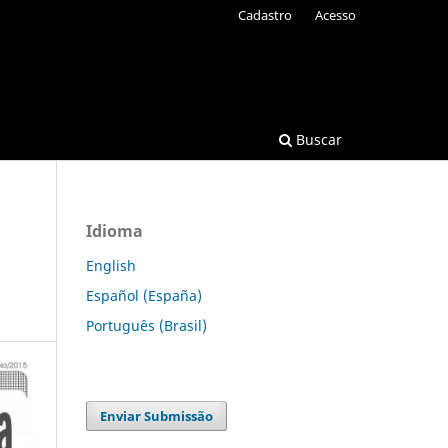
Cadastro
Acesso
Buscar
Idioma
English
Español (España)
Português (Brasil)
Enviar Submissão