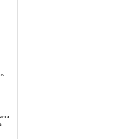
tos
ara a
a