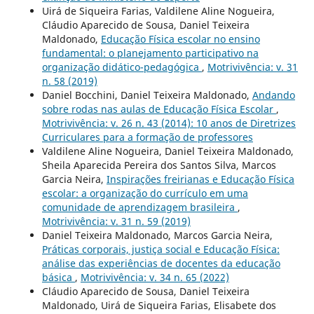
Uirá de Siqueira Farias, Valdilene Aline Nogueira,
Cláudio Aparecido de Sousa, Daniel Teixeira
Maldonado,
Educação Física escolar no ensino
fundamental: o planejamento participativo na
organização didático-pedagógica
,
Motrivivência: v. 31
n. 58 (2019)
Daniel Bocchini, Daniel Teixeira Maldonado,
Andando
sobre rodas nas aulas de Educação Física Escolar
,
Motrivivência: v. 26 n. 43 (2014): 10 anos de Diretrizes
Curriculares para a formação de professores
Valdilene Aline Nogueira, Daniel Teixeira Maldonado,
Sheila Aparecida Pereira dos Santos Silva, Marcos
Garcia Neira,
Inspirações freirianas e Educação Física
escolar: a organização do currículo em uma
comunidade de aprendizagem brasileira
,
Motrivivência: v. 31 n. 59 (2019)
Daniel Teixeira Maldonado, Marcos Garcia Neira,
Práticas corporais, justiça social e Educação Física:
análise das experiências de docentes da educação
básica
,
Motrivivência: v. 34 n. 65 (2022)
Cláudio Aparecido de Sousa, Daniel Teixeira
Maldonado, Uirá de Siqueira Farias, Elisabete dos