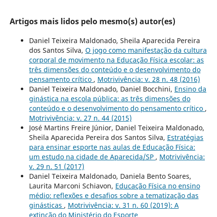
Artigos mais lidos pelo mesmo(s) autor(es)
Daniel Teixeira Maldonado, Sheila Aparecida Pereira
dos Santos Silva,
O jogo como manifestação da cultura
corporal de movimento na Educação Física escolar: as
três dimensões do conteúdo e o desenvolvimento do
pensamento crítico
,
Motrivivência: v. 28 n. 48 (2016)
Daniel Teixeira Maldonado, Daniel Bocchini,
Ensino da
ginástica na escola pública: as três dimensões do
conteúdo e o desenvolvimento do pensamento crítico
,
Motrivivência: v. 27 n. 44 (2015)
José Martins Freire Júnior, Daniel Teixeira Maldonado,
Sheila Aparecida Pereira dos Santos Silva,
Estratégias
para ensinar esporte nas aulas de Educação Física:
um estudo na cidade de Aparecida/SP
,
Motrivivência:
v. 29 n. 51 (2017)
Daniel Teixeira Maldonado, Daniela Bento Soares,
Laurita Marconi Schiavon,
Educação Física no ensino
médio: reflexões e desafios sobre a tematização das
ginásticas
,
Motrivivência: v. 31 n. 60 (2019): A
extinção do Ministério do Esporte