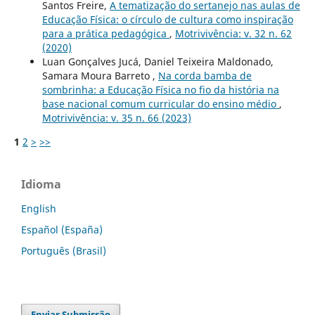
Santos Freire,
A tematização do sertanejo nas aulas de
Educação Física: o círculo de cultura como inspiração
para a prática pedagógica
,
Motrivivência: v. 32 n. 62
(2020)
Luan Gonçalves Jucá, Daniel Teixeira Maldonado,
Samara Moura Barreto ,
Na corda bamba de
sombrinha: a Educação Física no fio da história na
base nacional comum curricular do ensino médio
,
Motrivivência: v. 35 n. 66 (2023)
1
2
>
>>
Idioma
English
Español (España)
Português (Brasil)
Enviar Submissão