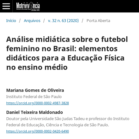
Início
/
Arquivos
/
v. 32 n. 63 (2020)
/
Porta Aberta
Análise midiática sobre o futebol
feminino no Brasil: elementos
didáticos para a Educação Física
no ensino médio
Mariana Gomes de Oliveira
Instituto Federal de São Paulo
https://orcid.org/0000-0002-4987-3828
Daniel Teixeira Maldonado
Doutor pela Universidade São Judas Tadeu e professor do Instituto
Federal de Educação, Ciência e Tecnologia de São Paulo.
https://orcid.org/0000-0002-0420-6490