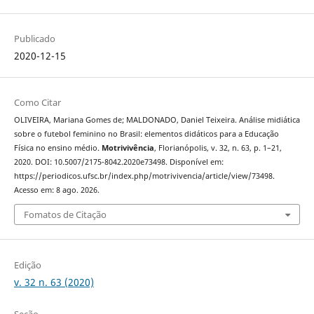
Publicado
2020-12-15
Como Citar
OLIVEIRA, Mariana Gomes de; MALDONADO, Daniel Teixeira. Análise midiática
sobre o futebol feminino no Brasil: elementos didáticos para a Educação
Física no ensino médio.
Motrivivência
, Florianópolis, v. 32, n. 63, p. 1–21,
2020. DOI: 10.5007/2175-8042.2020e73498. Disponível em:
https://periodicos.ufsc.br/index.php/motrivivencia/article/view/73498.
Acesso em: 8 ago. 2026.
Fomatos de Citação
Edição
v. 32 n. 63 (2020)
Seção