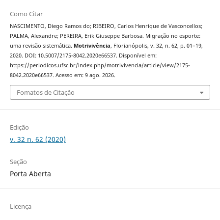
Como Citar
NASCIMENTO, Diego Ramos do; RIBEIRO, Carlos Henrique de Vasconcellos;
PALMA, Alexandre; PEREIRA, Erik Giuseppe Barbosa. Migração no esporte:
uma revisão sistemática.
Motrivivência
, Florianópolis, v. 32, n. 62, p. 01–19,
2020. DOI: 10.5007/2175-8042.2020e66537. Disponível em:
https://periodicos.ufsc.br/index.php/motrivivencia/article/view/2175-
8042.2020e66537. Acesso em: 9 ago. 2026.
Fomatos de Citação
Edição
v. 32 n. 62 (2020)
Seção
Porta Aberta
Licença