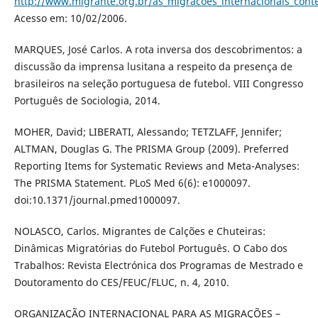
http://www.migrante.org.br/as_migracoes_internacionais_co
Acesso em: 10/02/2006.
MARQUES, José Carlos. A rota inversa dos descobrimentos: a
discussão da imprensa lusitana a respeito da presença de
brasileiros na seleção portuguesa de futebol. VIII Congresso
Português de Sociologia, 2014.
MOHER, David; LIBERATI, Alessando; TETZLAFF, Jennifer;
ALTMAN, Douglas G. The PRISMA Group (2009). Preferred
Reporting Items for Systematic Reviews and Meta-Analyses:
The PRISMA Statement. PLoS Med 6(6): e1000097.
doi:10.1371/journal.pmed1000097.
NOLASCO, Carlos. Migrantes de Calções e Chuteiras:
Dinâmicas Migratórias do Futebol Português. O Cabo dos
Trabalhos: Revista Electrónica dos Programas de Mestrado e
Doutoramento do CES/FEUC/FLUC, n. 4, 2010.
ORGANIZAÇÃO INTERNACIONAL PARA AS MIGRAÇÕES –