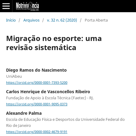
Início
/
Arquivos
/
v. 32 n. 62 (2020)
/
Porta Aberta
Migração no esporte: uma
revisão sistemática
Diego Ramos do Nascimento
UniAbeu
https://orcid.org/0000-0001-7393-5200
Carlos Henrique de Vasconcellos Ribeiro
Fundação de Apoio à Escola Técnica (Faetec) - RJ.
https://orcid.org/0000-0001-9095-0373
Alexandre Palma
Escola de Educação Física e Desportos da Universidade Federal do
Rio de Janeiro
https://orcid.org/0000-0002-4679-9191