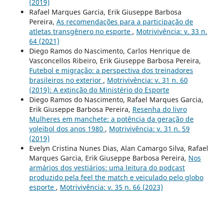
(2019)
Rafael Marques Garcia, Erik Giuseppe Barbosa
Pereira,
As recomendações para a participação de
atletas transgênero no esporte
,
Motrivivência: v. 33 n.
64 (2021)
Diego Ramos do Nascimento, Carlos Henrique de
Vasconcellos Ribeiro, Erik Giuseppe Barbosa Pereira,
Futebol e migração: a perspectiva dos treinadores
brasileiros no exterior
,
Motrivivência: v. 31 n. 60
(2019): A extinção do Ministério do Esporte
Diego Ramos do Nascimento, Rafael Marques Garcia,
Erik Giuseppe Barbosa Pereira,
Resenha do livro
Mulheres em manchete: a potência da geração de
voleibol dos anos 1980
,
Motrivivência: v. 31 n. 59
(2019)
Evelyn Cristina Nunes Dias, Alan Camargo Silva, Rafael
Marques Garcia, Erik Giuseppe Barbosa Pereira,
Nos
armários dos vestiários: uma leitura do podcast
produzido pela feel the match e veiculado pelo globo
esporte
,
Motrivivência: v. 35 n. 66 (2023)