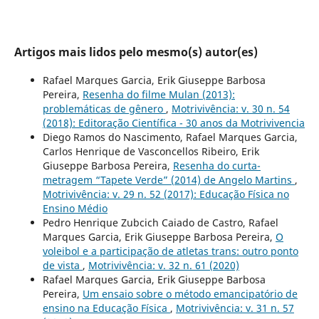
Artigos mais lidos pelo mesmo(s) autor(es)
Rafael Marques Garcia, Erik Giuseppe Barbosa
Pereira,
Resenha do filme Mulan (2013):
problemáticas de gênero
,
Motrivivência: v. 30 n. 54
(2018): Editoração Científica - 30 anos da Motrivivencia
Diego Ramos do Nascimento, Rafael Marques Garcia,
Carlos Henrique de Vasconcellos Ribeiro, Erik
Giuseppe Barbosa Pereira,
Resenha do curta-
metragem “Tapete Verde” (2014) de Angelo Martins
,
Motrivivência: v. 29 n. 52 (2017): Educação Física no
Ensino Médio
Pedro Henrique Zubcich Caiado de Castro, Rafael
Marques Garcia, Erik Giuseppe Barbosa Pereira,
O
voleibol e a participação de atletas trans: outro ponto
de vista
,
Motrivivência: v. 32 n. 61 (2020)
Rafael Marques Garcia, Erik Giuseppe Barbosa
Pereira,
Um ensaio sobre o método emancipatório de
ensino na Educação Física
,
Motrivivência: v. 31 n. 57