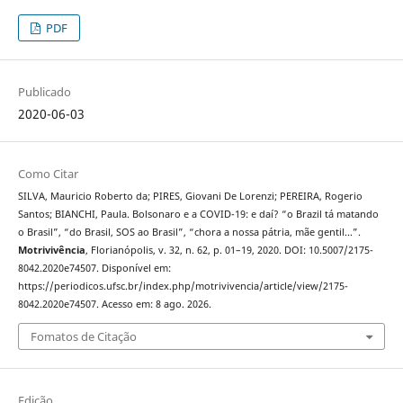
PDF
Publicado
2020-06-03
Como Citar
SILVA, Mauricio Roberto da; PIRES, Giovani De Lorenzi; PEREIRA, Rogerio
Santos; BIANCHI, Paula. Bolsonaro e a COVID-19: e daí? “o Brazil tá matando
o Brasil”, “do Brasil, SOS ao Brasil”, “chora a nossa pátria, mãe gentil...”.
Motrivivência
, Florianópolis, v. 32, n. 62, p. 01–19, 2020. DOI: 10.5007/2175-
8042.2020e74507. Disponível em:
https://periodicos.ufsc.br/index.php/motrivivencia/article/view/2175-
8042.2020e74507. Acesso em: 8 ago. 2026.
Fomatos de Citação
Edição