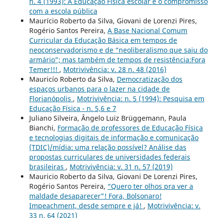
n. 4 (1993): A Educação Física escolar e o compromisso
com a escola pública
Maurício Roberto da Silva, Giovani de Lorenzi Pires,
Rogério Santos Pereira,
A Base Nacional Comum
Curricular da Educação Básica em tempos de
neoconservadorismo e de “neoliberalismo que saiu do
armário”; mas também de tempos de resistência:Fora
Temer!!!
,
Motrivivência: v. 28 n. 48 (2016)
Mauricío Roberto da Silva,
Democratização dos
espaços urbanos para o lazer na cidade de
Florianópolis
,
Motrivivência: n. 5 (1994): Pesquisa em
Educação Física - n. 5,6 e 7
Juliano Silveira, Ângelo Luiz Brüggemann, Paula
Bianchi,
Formação de professores de Educação Física
e tecnologias digitais de informação e comunicação
(TDIC)/mídia: uma relação possível? Análise das
propostas curriculares de universidades federais
brasileiras
,
Motrivivência: v. 31 n. 57 (2019)
Mauricio Roberto da Silva, Giovani De Lorenzi Pires,
Rogério Santos Pereira,
“Quero ter olhos pra ver a
maldade desaparecer”! Fora, Bolsonaro!
Impeachment, desde sempre e já!
,
Motrivivência: v.
33 n. 64 (2021)