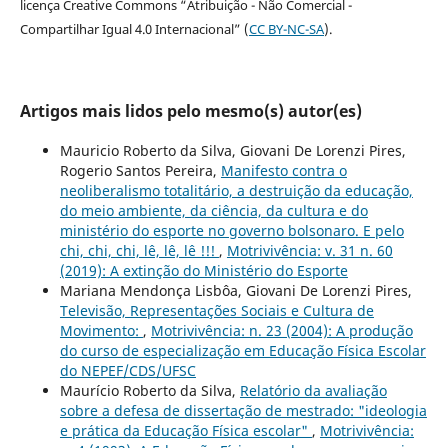
licença Creative Commons “Atribuição - Não Comercial -
Compartilhar Igual 4.0 Internacional” (
CC BY-NC-SA
).
Artigos mais lidos pelo mesmo(s) autor(es)
Mauricio Roberto da Silva, Giovani De Lorenzi Pires,
Rogerio Santos Pereira,
Manifesto contra o
neoliberalismo totalitário, a destruição da educação,
do meio ambiente, da ciência, da cultura e do
ministério do esporte no governo bolsonaro. E pelo
chi, chi, chi, lê, lê, lê !!!
,
Motrivivência: v. 31 n. 60
(2019): A extinção do Ministério do Esporte
Mariana Mendonça Lisbôa, Giovani De Lorenzi Pires,
Televisão, Representações Sociais e Cultura de
Movimento:
,
Motrivivência: n. 23 (2004): A produção
do curso de especialização em Educação Física Escolar
do NEPEF/CDS/UFSC
Maurício Roberto da Silva,
Relatório da avaliação
sobre a defesa de dissertação de mestrado: "ideologia
e prática da Educação Física escolar"
,
Motrivivência: