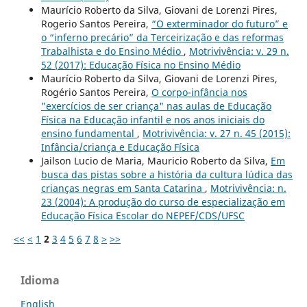
Maurício Roberto da Silva, Giovani de Lorenzi Pires,
Rogerio Santos Pereira,
“O exterminador do futuro” e
o “inferno precário” da Terceirização e das reformas
Trabalhista e do Ensino Médio
,
Motrivivência: v. 29 n.
52 (2017): Educação Física no Ensino Médio
Maurício Roberto da Silva, Giovani de Lorenzi Pires,
Rogério Santos Pereira,
O corpo-infância nos
"exercícios de ser criança" nas aulas de Educação
Física na Educação infantil e nos anos iniciais do
ensino fundamental
,
Motrivivência: v. 27 n. 45 (2015):
Infância/criança e Educação Física
Jailson Lucio de Maria, Mauricio Roberto da Silva,
Em
busca das pistas sobre a história da cultura lúdica das
crianças negras em Santa Catarina
,
Motrivivência: n.
23 (2004): A produção do curso de especialização em
Educação Física Escolar do NEPEF/CDS/UFSC
<<
<
1
2
3
4
5
6
7
8
>
>>
Idioma
English