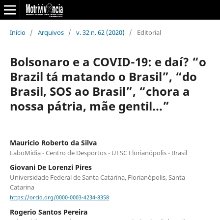
Início
/
Arquivos
/
v. 32 n. 62 (2020)
/
Editorial
Bolsonaro e a COVID-19: e daí? “o
Brazil tá matando o Brasil”, “do
Brasil, SOS ao Brasil”, “chora a
nossa pátria, mãe gentil...”
Mauricio Roberto da Silva
LaboMidia - Centro de Desportos - UFSC Florianópolis - Brasil
Giovani De Lorenzi Pires
Universidade Federal de Santa Catarina, Florianópolis, Santa
Catarina
https://orcid.org/0000-0003-4234-8358
Rogerio Santos Pereira