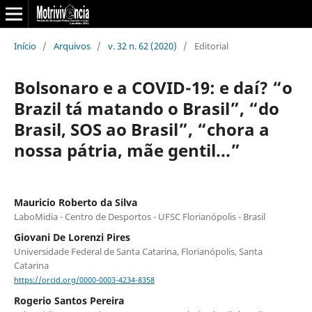
Início
/
Arquivos
/
v. 32 n. 62 (2020)
/
Editorial
Bolsonaro e a COVID-19: e daí? “o
Brazil tá matando o Brasil”, “do
Brasil, SOS ao Brasil”, “chora a
nossa pátria, mãe gentil...”
Mauricio Roberto da Silva
LaboMidia - Centro de Desportos - UFSC Florianópolis - Brasil
Giovani De Lorenzi Pires
Universidade Federal de Santa Catarina, Florianópolis, Santa
Catarina
https://orcid.org/0000-0003-4234-8358
Rogerio Santos Pereira