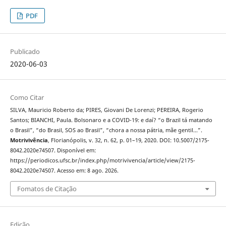
PDF
Publicado
2020-06-03
Como Citar
SILVA, Mauricio Roberto da; PIRES, Giovani De Lorenzi; PEREIRA, Rogerio
Santos; BIANCHI, Paula. Bolsonaro e a COVID-19: e daí? “o Brazil tá matando
o Brasil”, “do Brasil, SOS ao Brasil”, “chora a nossa pátria, mãe gentil...”.
Motrivivência
, Florianópolis, v. 32, n. 62, p. 01–19, 2020. DOI: 10.5007/2175-
8042.2020e74507. Disponível em:
https://periodicos.ufsc.br/index.php/motrivivencia/article/view/2175-
8042.2020e74507. Acesso em: 8 ago. 2026.
Fomatos de Citação
Edição