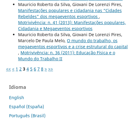
Mauricio Roberto da Silva, Giovani De Lorenzi Pires,
Manifestações populares e cidadania nas “Cidades
Rebeldes” dos megaeventos esportivos
,
Motrivivência: n. 41 (2013): Manifestações populares,
Cidadania e Megaeventos esportivos
Mauricio Roberto da Silva, Giovani De Lorenzi Pires,
Marcelo De Paula Melo,
O mundo do trabalho, os
megaeventos esportivos e a crise estrutural do capital
,
Motrivivência: n. 36 (2011): Educação Física e o
Mundo do Trabalho II
<<
<
1
2
3
4
5
6
7
8
>
>>
Idioma
English
Español (España)
Português (Brasil)