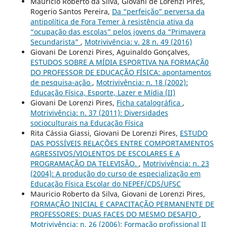
Mauricio Roberto da Silva, Giovani de Lorenzi Pires,
Rogerio Santos Pereira,
Da “perfeição” perversa da
antipolítica de Fora Temer à resistência ativa da
“ocupação das escolas” pelos jovens da “Primavera
Secundarista”
,
Motrivivência: v. 28 n. 49 (2016)
Giovani De Lorenzi Pires, Aguinaldo Gonçalves,
ESTUDOS SOBRE A MÍDIA ESPORTIVA NA FORMAÇÃ0
DO PROFESSOR DE EDUCAÇÃO FÍSICA: apontamentos
de pesquisa-ação
,
Motrivivência: n. 18 (2002):
Educação Física, Esporte, Lazer e Mídia (II)
Giovani De Lorenzi Pires,
Ficha catalográfica
,
Motrivivência: n. 37 (2011): Diversidades
socioculturais na Educação Física
Rita Cássia Giassi, Giovani De Lorenzi Pires,
ESTUDO
DAS POSSÍVEIS RELAÇÕES ENTRE COMPORTAMENTOS
AGRESSIVOS/VIOLENTOS DE ESCOLARES E A
PROGRAMAÇÃO DA TELEVISÃO.
,
Motrivivência: n. 23
(2004): A produção do curso de especialização em
Educação Física Escolar do NEPEF/CDS/UFSC
Mauricio Roberto da Silva, Giovani de Lorenzi Pires,
FORMAÇÃO INICIAL E CAPACITAÇÃO PERMANENTE DE
PROFESSORES: DUAS FACES DO MESMO DESAFIO
,
Motrivivência: n. 26 (2006): Formação profissional II