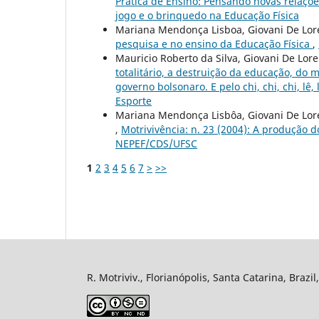
Prática de Ensino: Pensando novas relaçõe
jogo e o brinquedo na Educação Física
Mariana Mendonça Lisboa, Giovani De Lore
pesquisa e no ensino da Educação Física
,
Mauricio Roberto da Silva, Giovani De Lore
totalitário, a destruição da educação, do 
governo bolsonaro. E pelo chi, chi, chi, lê, l
Esporte
Mariana Mendonça Lisbôa, Giovani De Lore
,
Motrivivência: n. 23 (2004): A produção 
NEPEF/CDS/UFSC
1
2
3
4
5
6
7
>
>>
R. Motriviv., Florianópolis, Santa Catarina, Brazi