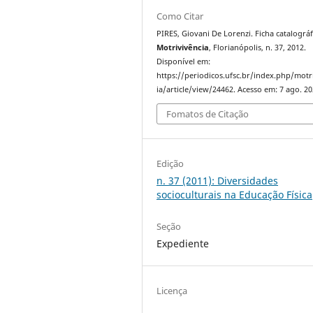
Como Citar
PIRES, Giovani De Lorenzi. Ficha catalográf
Motrivivência
, Florianópolis, n. 37, 2012.
Disponível em:
https://periodicos.ufsc.br/index.php/motr
ia/article/view/24462. Acesso em: 7 ago. 20
Fomatos de Citação
Edição
n. 37 (2011): Diversidades
socioculturais na Educação Física
Seção
Expediente
Licença