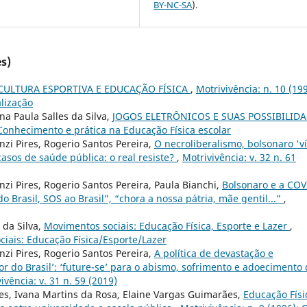
BY-NC-SA
).
s)
CULTURA ESPORTIVA E EDUCAÇÃO FÍSICA
,
Motrivivência: n. 10 (199
alização
na Paula Salles da Silva,
JOGOS ELETRÔNICOS E SUAS POSSIBILID
 Conhecimento e prática na Educação Física escolar
nzi Pires, Rogerio Santos Pereira,
O necroliberalismo, bolsonaro 'v
sos de saúde pública: o real resiste?
,
Motrivivência: v. 32 n. 61
nzi Pires, Rogerio Santos Pereira, Paula Bianchi,
Bolsonaro e a COV
do Brasil, SOS ao Brasil”, “chora a nossa pátria, mãe gentil...”
,
 da Silva,
Movimentos sociais: Educação Física, Esporte e Lazer
,
ciais: Educação Física/Esporte/Lazer
nzi Pires, Rogerio Santos Pereira,
A política de devastação e
r do Brasil’: ‘future-se’ para o abismo, sofrimento e adoecimento
ivência: v. 31 n. 59 (2019)
es, Ivana Martins da Rosa, Elaine Vargas Guimarães,
Educação Físi