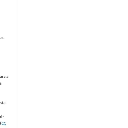
tos
ara a
a
ista
e
l -
(
CC