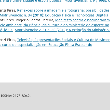
s entre universidade e escola pública
,
Motrivivência: n. 9 (1996): 
nzi Pires,
Reflexões sobre a imagem e a fotografia: possibilidades
Motrivivência: n. 34 (2010): Educação Física e Tecnologias Digitais
nzi Pires, Rogerio Santos Pereira,
Manifesto contra o neoliberalis
meio ambiente, da ciência, da cultura e do ministério do esporte no
ê, lê !!!
,
Motrivivência: v. 31 n. 60 (2019): A extinção do Ministério
nzi Pires,
Televisão, Representações Sociais e Cultura de Movimen
do curso de especialização em Educação Física Escolar do
l, ISSNe: 2175-8042.