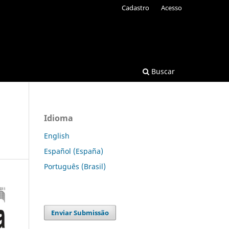
Cadastro
Acesso
Buscar
Idioma
English
Español (España)
Português (Brasil)
Enviar Submissão