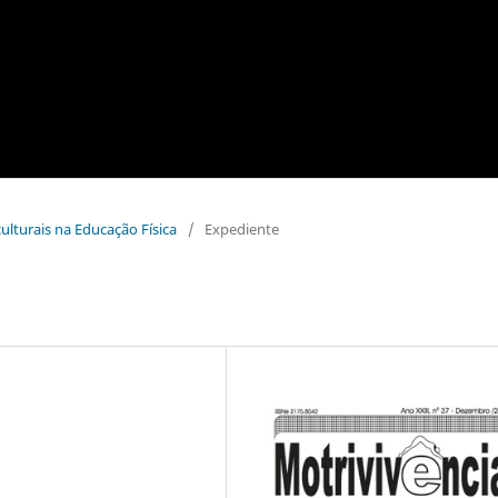
culturais na Educação Física
/
Expediente