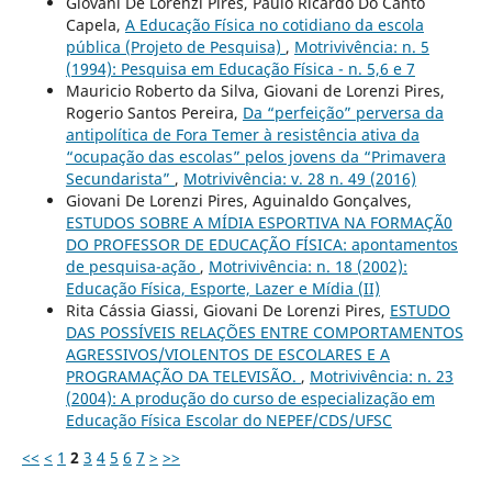
Giovani De Lorenzi Pires, Paulo Ricardo Do Canto
Capela,
A Educação Física no cotidiano da escola
pública (Projeto de Pesquisa)
,
Motrivivência: n. 5
(1994): Pesquisa em Educação Física - n. 5,6 e 7
Mauricio Roberto da Silva, Giovani de Lorenzi Pires,
Rogerio Santos Pereira,
Da “perfeição” perversa da
antipolítica de Fora Temer à resistência ativa da
“ocupação das escolas” pelos jovens da “Primavera
Secundarista”
,
Motrivivência: v. 28 n. 49 (2016)
Giovani De Lorenzi Pires, Aguinaldo Gonçalves,
ESTUDOS SOBRE A MÍDIA ESPORTIVA NA FORMAÇÃ0
DO PROFESSOR DE EDUCAÇÃO FÍSICA: apontamentos
de pesquisa-ação
,
Motrivivência: n. 18 (2002):
Educação Física, Esporte, Lazer e Mídia (II)
Rita Cássia Giassi, Giovani De Lorenzi Pires,
ESTUDO
DAS POSSÍVEIS RELAÇÕES ENTRE COMPORTAMENTOS
AGRESSIVOS/VIOLENTOS DE ESCOLARES E A
PROGRAMAÇÃO DA TELEVISÃO.
,
Motrivivência: n. 23
(2004): A produção do curso de especialização em
Educação Física Escolar do NEPEF/CDS/UFSC
<<
<
1
2
3
4
5
6
7
>
>>