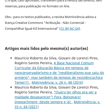
c) e que, caso aprovado, transferem para a revista tais direitos, sem
reservas, para publicação no formato on line.
Obs.: para os textos publicados, a revista Motrivivência adota a
licença Creative Commons “Atribuição - Não Comercial -
Compartilhar Igual 4.0 Internacional” (
CC BY-NC-SA
).
Artigos mais lidos pelo mesmo(s) autor(es)
Maurício Roberto da Silva, Giovani de Lorenzi Pires,
Rogério Santos Pereira,
A Base Nacional Comum
Curricular da Educação Básica em tempos de
neoconservadorismo e de “neoliberalismo que saiu do
armário”; mas também de tempos de resistência:Fora
Temer!!!
,
Motrivivência: v. 28 n. 48 (2016)
Mauricio Roberto da Silva, Giovani De Lorenzi Pires,
Rogério Santos Pereira,
“Quero ter olhos pra ver a
maldade desaparecer”! Fora, Bolsonaro!
Impeachment, desde sempre e já!
,
Motrivivência: v.
33 n. 64 (2021)