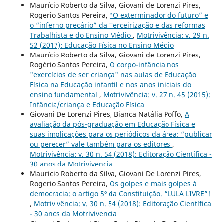
Maurício Roberto da Silva, Giovani de Lorenzi Pires,
Rogerio Santos Pereira,
“O exterminador do futuro” e
o “inferno precário” da Terceirização e das reformas
Trabalhista e do Ensino Médio
,
Motrivivência: v. 29 n.
52 (2017): Educação Física no Ensino Médio
Maurício Roberto da Silva, Giovani de Lorenzi Pires,
Rogério Santos Pereira,
O corpo-infância nos
"exercícios de ser criança" nas aulas de Educação
Física na Educação infantil e nos anos iniciais do
ensino fundamental
,
Motrivivência: v. 27 n. 45 (2015):
Infância/criança e Educação Física
Giovani De Lorenzi Pires, Bianca Natália Poffo,
A
avaliação da pós-graduação em Educação Física e
suas implicações para os periódicos da área: “publicar
ou perecer” vale também para os editores
,
Motrivivência: v. 30 n. 54 (2018): Editoração Científica -
30 anos da Motrivivencia
Mauricio Roberto da Silva, Giovani De Lorenzi Pires,
Rogerio Santos Pereira,
Os golpes e mais golpes à
democracia: o artigo 5º da Constituição. “LULA LIVRE”!
,
Motrivivência: v. 30 n. 54 (2018): Editoração Científica
- 30 anos da Motrivivencia