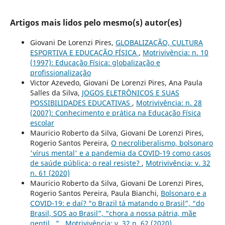
Artigos mais lidos pelo mesmo(s) autor(es)
Giovani De Lorenzi Pires,
GLOBALIZAÇÃO, CULTURA
ESPORTIVA E EDUCAÇÃO FÍSICA
,
Motrivivência: n. 10
(1997): Educação Física: globalização e
profissionalização
Victor Azevedo, Giovani De Lorenzi Pires, Ana Paula
Salles da Silva,
JOGOS ELETRÔNICOS E SUAS
POSSIBILIDADES EDUCATIVAS
,
Motrivivência: n. 28
(2007): Conhecimento e prática na Educação Física
escolar
Mauricio Roberto da Silva, Giovani De Lorenzi Pires,
Rogerio Santos Pereira,
O necroliberalismo, bolsonaro
'vírus mental' e a pandemia da COVID-19 como casos
de saúde pública: o real resiste?
,
Motrivivência: v. 32
n. 61 (2020)
Mauricio Roberto da Silva, Giovani De Lorenzi Pires,
Rogerio Santos Pereira, Paula Bianchi,
Bolsonaro e a
COVID-19: e daí? “o Brazil tá matando o Brasil”, “do
Brasil, SOS ao Brasil”, “chora a nossa pátria, mãe
gentil...”
,
Motrivivência: v. 32 n. 62 (2020)