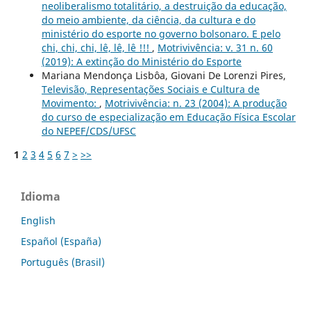
neoliberalismo totalitário, a destruição da educação,
do meio ambiente, da ciência, da cultura e do
ministério do esporte no governo bolsonaro. E pelo
chi, chi, chi, lê, lê, lê !!!
,
Motrivivência: v. 31 n. 60
(2019): A extinção do Ministério do Esporte
Mariana Mendonça Lisbôa, Giovani De Lorenzi Pires,
Televisão, Representações Sociais e Cultura de
Movimento:
,
Motrivivência: n. 23 (2004): A produção
do curso de especialização em Educação Física Escolar
do NEPEF/CDS/UFSC
1
2
3
4
5
6
7
>
>>
Idioma
English
Español (España)
Português (Brasil)