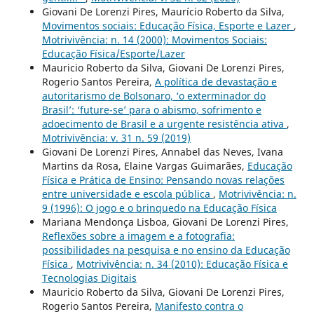
Giovani De Lorenzi Pires, Maurício Roberto da Silva,
Movimentos sociais: Educação Física, Esporte e Lazer
,
Motrivivência: n. 14 (2000): Movimentos Sociais:
Educação Física/Esporte/Lazer
Mauricio Roberto da Silva, Giovani De Lorenzi Pires,
Rogerio Santos Pereira,
A política de devastação e
autoritarismo de Bolsonaro, ‘o exterminador do
Brasil’: ‘future-se’ para o abismo, sofrimento e
adoecimento de Brasil e a urgente resistência ativa
,
Motrivivência: v. 31 n. 59 (2019)
Giovani De Lorenzi Pires, Annabel das Neves, Ivana
Martins da Rosa, Elaine Vargas Guimarães,
Educação
Física e Prática de Ensino: Pensando novas relações
entre universidade e escola pública
,
Motrivivência: n.
9 (1996): O jogo e o brinquedo na Educação Física
Mariana Mendonça Lisboa, Giovani De Lorenzi Pires,
Reflexões sobre a imagem e a fotografia:
possibilidades na pesquisa e no ensino da Educação
Física
,
Motrivivência: n. 34 (2010): Educação Física e
Tecnologias Digitais
Mauricio Roberto da Silva, Giovani De Lorenzi Pires,
Rogerio Santos Pereira,
Manifesto contra o