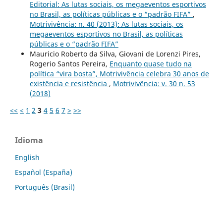
Editorial: As lutas sociais, os megaeventos esportivos
no Brasil, as políticas públicas e o “padrão FIFA”
,
Motrivivência: n. 40 (2013): As lutas sociais, os
megaeventos esportivos no Brasil, as políticas
públicas e o “padrão FIFA”
Mauricio Roberto da Silva, Giovani de Lorenzi Pires,
Rogerio Santos Pereira,
Enquanto quase tudo na
política “vira bosta”, Motrivivência celebra 30 anos de
existência e resistência
,
Motrivivência: v. 30 n. 53
(2018)
<<
<
1
2
3
4
5
6
7
>
>>
Idioma
English
Español (España)
Português (Brasil)