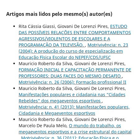
Artigos mais lidos pelo mesmo(s) autor(es)
Rita Cássia Giassi, Giovani De Lorenzi Pires,
ESTUDO
DAS POSSÍVEIS RELAÇÕES ENTRE COMPORTAMENTOS
AGRESSIVOS/VIOLENTOS DE ESCOLARES E A
PROGRAMAÇÃO DA TELEVISÃO.
,
Motrivivência: n. 23
(2004): A produção do curso de especialização em
Educação Física Escolar do NEPEF/CDS/UFSC
Mauricio Roberto da Silva, Giovani de Lorenzi Pires,
FORMAÇÃO INICIAL E CAPACITAÇÃO PERMANENTE DE
PROFESSORES: DUAS FACES DO MESMO DESAFIO
,
Motrivivência: n. 26 (2006): Formação profissional II
Mauricio Roberto da Silva, Giovani De Lorenzi Pires,
Manifestações populares e cidadania nas “Cidades
Rebeldes” dos megaeventos esportivos
,
Motrivivência: n. 41 (2013): Manifestações populares,
Cidadania e Megaeventos esportivos
Mauricio Roberto da Silva, Giovani De Lorenzi Pires,
Marcelo De Paula Melo,
O mundo do trabalho, os
megaeventos esportivos e a crise estrutural do capital
,
Motrivivência: n. 36 (2011): Educação Física e o