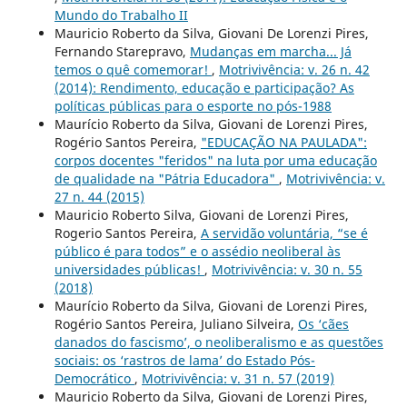
Mundo do Trabalho II
Mauricio Roberto da Silva, Giovani De Lorenzi Pires,
Fernando Starepravo,
Mudanças em marcha... Já
temos o quê comemorar!
,
Motrivivência: v. 26 n. 42
(2014): Rendimento, educação e participação? As
políticas públicas para o esporte no pós-1988
Maurício Roberto da Silva, Giovani de Lorenzi Pires,
Rogério Santos Pereira,
"EDUCAÇÃO NA PAULADA":
corpos docentes "feridos" na luta por uma educação
de qualidade na "Pátria Educadora"
,
Motrivivência: v.
27 n. 44 (2015)
Mauricio Roberto Silva, Giovani de Lorenzi Pires,
Rogerio Santos Pereira,
A servidão voluntária, “se é
público é para todos” e o assédio neoliberal às
universidades públicas!
,
Motrivivência: v. 30 n. 55
(2018)
Maurício Roberto da Silva, Giovani de Lorenzi Pires,
Rogério Santos Pereira, Juliano Silveira,
Os ‘cães
danados do fascismo’, o neoliberalismo e as questões
sociais: os ‘rastros de lama’ do Estado Pós-
Democrático
,
Motrivivência: v. 31 n. 57 (2019)
Mauricio Roberto da Silva, Giovani de Lorenzi Pires,