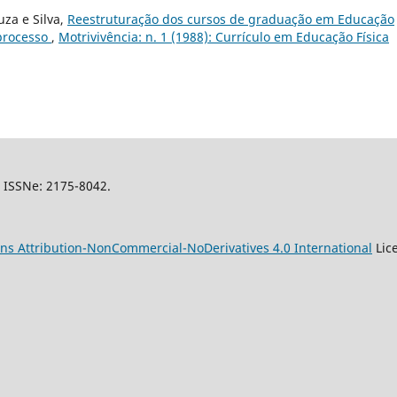
uza e Silva,
Reestruturação dos cursos de graduação em Educação
 processo
,
Motrivivência: n. 1 (1988): Currículo em Educação Física
l, ISSNe: 2175-8042.
s Attribution-NonCommercial-NoDerivatives 4.0 International
Lic