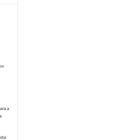
tos
ara a
a
ista