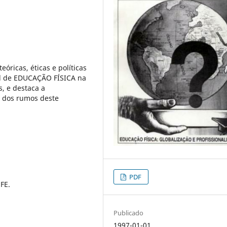
óricas, éticas e políticas
al de EDUCAÇÃO FÍSICA na
s, e destaca a
o dos rumos deste
PDF
FE.
Publicado
1997-01-01