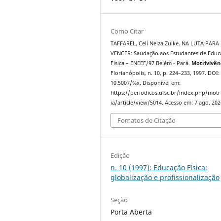
Como Citar
TAFFAREL, Celi Nelza Zulke. NA LUTA PARA
VENCER: Saudação aos Estudantes de Educ
Física – ENEEF/97 Belém - Pará.
Motrivivên
Florianópolis, n. 10, p. 224–233, 1997. DOI:
10.5007/%x. Disponível em:
https://periodicos.ufsc.br/index.php/motr
ia/article/view/5014. Acesso em: 7 ago. 202
Fomatos de Citação
Edição
n. 10 (1997): Educação Física:
globalização e profissionalização
Seção
Porta Aberta