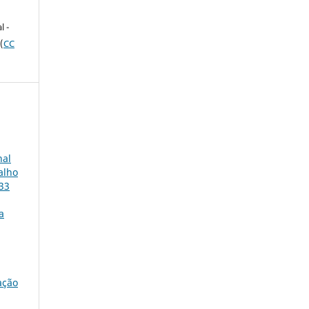
e
l -
(
CC
nal
alho
 33
a
ação