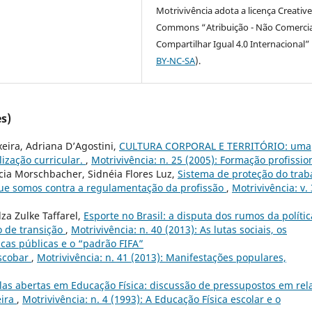
Motrivivência adota a licença Creativ
Commons “Atribuição - Não Comercia
Compartilhar Igual 4.0 Internacional” 
BY-NC-SA
).
s)
xeira, Adriana D’Agostini,
CULTURA CORPORAL E TERRITÓRIO: uma
ização curricular.
,
Motrivivência: n. 25 (2005): Formação profissio
rcia Morschbacher, Sidnéia Flores Luz,
Sistema de proteção do trab
que somos contra a regulamentação da profissão
,
Motrivivência: v.
lza Zulke Taffarel,
Esporte no Brasil: a disputa dos rumos da polític
o de transição
,
Motrivivência: n. 40 (2013): As lutas sociais, os
icas públicas e o “padrão FIFA”
Escobar
,
Motrivivência: n. 41 (2013): Manifestações populares,
as abertas em Educação Física: discussão de pressupostos em rel
eira
,
Motrivivência: n. 4 (1993): A Educação Física escolar e o