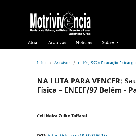
Atual
Arquivos
Notícias
Sobre
Início
/
Arquivos
/
n. 10 (1997): Educação Física: gl
NA LUTA PARA VENCER: Sau
Física – ENEEF/97 Belém - P
Celi Nelza Zulke Taffarel
DOI:
https://doi.org/10.5007/%25x