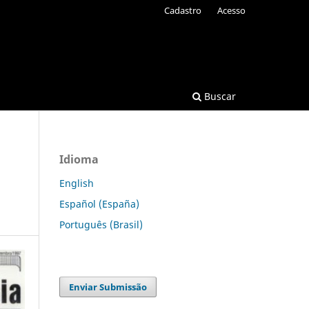
Cadastro
Acesso
Buscar
Idioma
English
Español (España)
Português (Brasil)
Enviar Submissão