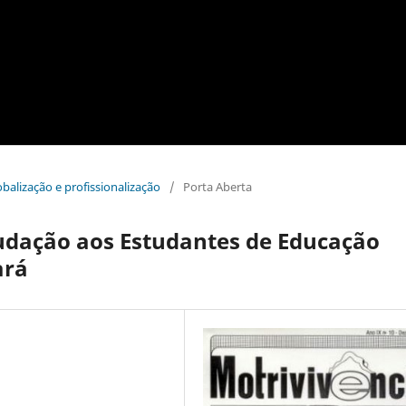
obalização e profissionalização
/
Porta Aberta
dação aos Estudantes de Educação
ará