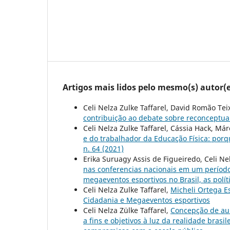
Artigos mais lidos pelo mesmo(s) autor(e
Celi Nelza Zulke Taffarel, David Romão Tei
contribuição ao debate sobre reconceptual
Celi Nelza Zulke Taffarel, Cássia Hack, Má
e do trabalhador da Educação Física: por
n. 64 (2021)
Erika Suruagy Assis de Figueiredo, Celi Ne
nas conferencias nacionais em um períod
megaeventos esportivos no Brasil, as polít
Celi Nelza Zulke Taffarel,
Micheli Ortega 
Cidadania e Megaeventos esportivos
Celi Nelza Zülke Taffarel,
Concepção de aul
a fins e objetivos à luz da realidade brasil