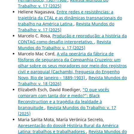
Trabalho: v. 17 (2025)
Heliene Nagasava,
Entre redes e resistências: a
trajetória da CTAL e as dinâmicas transnacionais do
trabalho na América Latina
,
Revista Mundos do
Trabalho: v. 17 (2025)
Marcelo C. Rosa,
Produção e reprodução: a história da
CONTAG como desafio interpretativo.
,
Revista
Mundos do Trabalho: v. 17 (2025)
Marcelo Mac Cord,
A vila operária da fábrica de
fósforos de segurança da Companhia Cruzeiro: um
olhar sobre os seus moradores por meio dos registros
civil e paroquial (Cachambi, freguesia do Engenho
Novo, Rio de Janeiro – 1889-1903)
,
Revista Mundos do
Trabalho: v. 18 (2026)
Elizabeth Esch, David Roediger,
“O que vocês
compram com tanta dor e medo?”: Black
Reconstruction e a tragédia da lealdade à
branquitude
,
Revista Mundos do Trabalho: v. 17
(2025)
Maria Sarita Mota, María Verónica Secreto,
Apresentação do dossiê História Rural da América
Latina: trabalhos e trabalhadores
,
Revista Mundos do