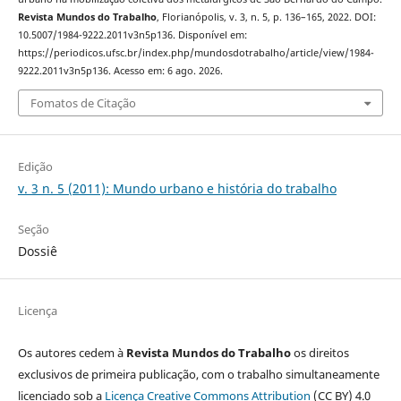
Revista Mundos do Trabalho
, Florianópolis, v. 3, n. 5, p. 136–165, 2022. DOI:
10.5007/1984-9222.2011v3n5p136. Disponível em:
https://periodicos.ufsc.br/index.php/mundosdotrabalho/article/view/1984-
9222.2011v3n5p136. Acesso em: 6 ago. 2026.
Fomatos de Citação
Edição
v. 3 n. 5 (2011): Mundo urbano e história do trabalho
Seção
Dossiê
Licença
Os autores cedem à
Revista Mundos do Trabalho
os direitos
exclusivos de primeira publicação, com o trabalho simultaneamente
licenciado sob a
Licença Creative Commons Attribution
(CC BY) 4.0