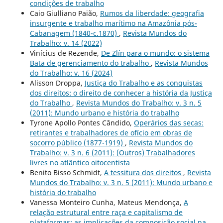
condições de trabalho
Caio Giulliano Paião,
Rumos da liberdade: geografia
insurgente e trabalho marítimo na Amazônia pós-
Cabanagem (1840-c.1870)
,
Revista Mundos do
Trabalho: v. 14 (2022)
Vinícius de Rezende,
De Zlín para o mundo: o sistema
Bata de gerenciamento do trabalho
,
Revista Mundos
do Trabalho: v. 16 (2024)
Alisson Droppa,
Justiça do Trabalho e as conquistas
dos direitos: o direito de conhecer a história da Justiça
do Trabalho
,
Revista Mundos do Trabalho: v. 3 n. 5
(2011): Mundo urbano e história do trabalho
Tyrone Apollo Pontes Cândido,
Operários das secas:
retirantes e trabalhadores de ofício em obras de
socorro público (1877-1919)
,
Revista Mundos do
Trabalho: v. 3 n. 6 (2011): (Outros) Trabalhadores
livres no atlântico oitocentista
Benito Bisso Schmidt,
A tessitura dos direitos
,
Revista
Mundos do Trabalho: v. 3 n. 5 (2011): Mundo urbano e
história do trabalho
Vanessa Monteiro Cunha, Mateus Mendonça,
A
relação estrutural entre raça e capitalismo de
plataformas: as implicações da composição social na