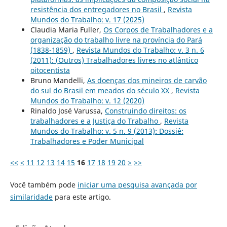
resistência dos entregadores no Brasil
,
Revista
Mundos do Trabalho: v. 17 (2025)
Claudia Maria Fuller,
Os Corpos de Trabalhadores e a
organização do trabalho livre na província do Pará
(1838-1859)
,
Revista Mundos do Trabalho: v. 3 n. 6
(2011): (Outros) Trabalhadores livres no atlântico
oitocentista
Bruno Mandelli,
As doenças dos mineiros de carvão
do sul do Brasil em meados do século XX
,
Revista
Mundos do Trabalho: v. 12 (2020)
Rinaldo José Varussa,
Construindo direitos: os
trabalhadores e a Justiça do Trabalho
,
Revista
Mundos do Trabalho: v. 5 n. 9 (2013): Dossiê:
Trabalhadores e Poder Municipal
<<
<
11
12
13
14
15
16
17
18
19
20
>
>>
Você também pode
iniciar uma pesquisa avançada por
similaridade
para este artigo.