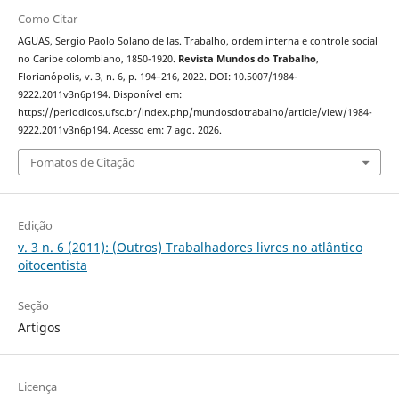
Como Citar
AGUAS, Sergio Paolo Solano de las. Trabalho, ordem interna e controle social
no Caribe colombiano, 1850-1920.
Revista Mundos do Trabalho
,
Florianópolis, v. 3, n. 6, p. 194–216, 2022. DOI: 10.5007/1984-
9222.2011v3n6p194. Disponível em:
https://periodicos.ufsc.br/index.php/mundosdotrabalho/article/view/1984-
9222.2011v3n6p194. Acesso em: 7 ago. 2026.
Fomatos de Citação
Edição
v. 3 n. 6 (2011): (Outros) Trabalhadores livres no atlântico
oitocentista
Seção
Artigos
Licença