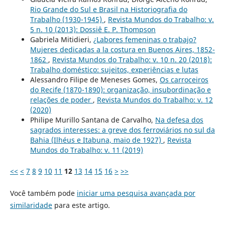
Rio Grande do Sul e Brasil na Historiografia do
Trabalho (1930-1945)
,
Revista Mundos do Trabalho: v.
5 n. 10 (2013): Dossiê E. P. Thompson
Gabriela Mitidieri,
¿Labores femeninas o trabajo?
Mujeres dedicadas a la costura en Buenos Aires, 1852-
1862
,
Revista Mundos do Trabalho: v. 10 n. 20 (2018):
Trabalho doméstico: sujeitos, experiências e lutas
Alessandro Filipe de Meneses Gomes,
Os carroceiros
do Recife (1870-1890): organização, insubordinação e
relações de poder
,
Revista Mundos do Trabalho: v. 12
(2020)
Philipe Murillo Santana de Carvalho,
Na defesa dos
sagrados interesses: a greve dos ferroviários no sul da
Bahia (Ilhéus e Itabuna, maio de 1927)
,
Revista
Mundos do Trabalho: v. 11 (2019)
<<
<
7
8
9
10
11
12
13
14
15
16
>
>>
Você também pode
iniciar uma pesquisa avançada por
similaridade
para este artigo.