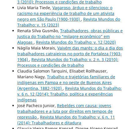
3 (2010): Processos e condições de trabalho
Livia Maria Tiede,
Vagaroso, árduo e silencioso: o
racismo na experiência de trabalho de um ativista
negro em São Paulo (1900-1930)
,
Revista Mundos do
Trabalho: v. 15 (2023)
Renata Silva Gusmão,
Trabalhadores, obras públicas e
Justiça do Trabalho no “milagre econômico” em
Alagoas
,
Revista Mundos do Trabalho: v. 12 (2020)
Nágila Maia Morais,
Vaivém das marés: o dia a dia dos
trabalhadores catraieiros no porto de Fortaleza (1903-
1904)
,
Revista Mundos do Trabalho: v. 2 n. 3 (2010):
Processos e condições de trabalho
Claudia Salomon Tarquini, Elisabet Rollhauser,
Mariano Nagy,
Trabalho e trajetórias familiares de
indígenas em Pampa e no oeste de Buenos Aires
(Argentina, 1882-1920)
,
Revista Mundos do Trabalho:
v. 6 n. 12 (2014): Trabalho, política e experiências
indígenas
José Pacheco Junior,
Rebeldes com causa: jovens
trabalhadores e a luta por direitos em tempos de
repressão
,
Revista Mundos do Trabalho: v. 6 n. 11
(2014): Trabalhadores e ditadura
Glaucia Vieira Ramos Konrad, Diorge Alceno Konrad,