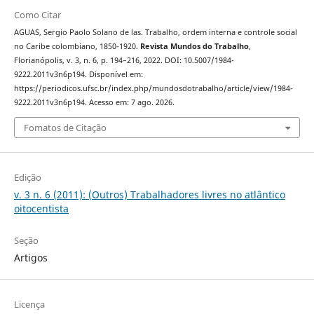
Como Citar
AGUAS, Sergio Paolo Solano de las. Trabalho, ordem interna e controle social
no Caribe colombiano, 1850-1920.
Revista Mundos do Trabalho
,
Florianópolis, v. 3, n. 6, p. 194–216, 2022. DOI: 10.5007/1984-
9222.2011v3n6p194. Disponível em:
https://periodicos.ufsc.br/index.php/mundosdotrabalho/article/view/1984-
9222.2011v3n6p194. Acesso em: 7 ago. 2026.
Fomatos de Citação
Edição
v. 3 n. 6 (2011): (Outros) Trabalhadores livres no atlântico
oitocentista
Seção
Artigos
Licença