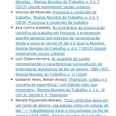
décadas.
,
Revista Mundos do Trabalho: v. 4 n. 7
(2012): Dossiê movimentos sociais urbanos
Vinícius de Rezende,
Processos e condições de
trabalho
,
Revista Mundos do Trabalho: v. 2 n. 3
(2010): Processos e condições de trabalho
Ana Carina Azevedo,
Os primórdios da organização
científica do trabalho em Portugal: o progressivo
aperfeiçoamento dos métodos de racionalização
desde o início do século XX até à II Guerra Mundial
,
Revista Mundos do Trabalho: v. 4 n. 7 (2012): Dossiê
movimentos sociais urbanos
Luiz Otávio Ferreira,
As guardiãs da saúde:
representações e características socioculturais de
enfermeiras domésticas do Rio de Janeiro, 1880-1910
,
Revista Mundos do Trabalho: v. 12 (2020)
Giovanni Alves, Renan Araújo,
Thompson, Lukács e o
conceito de experiência ? um diálogo mais que
necessário
,
Revista Mundos do Trabalho: v. 5 n. 10
(2013): Dossiê E. P. Thompson
Renata Figueiredo Moraes,
“Esse canto que devia ser
um canto de alegria, soa apenas como um soluçar de
dor” — Trabalhadores livres e escravizados no Rio de
Janeiro (1830-1880)
,
Revista Mundos do Trabalho: v.