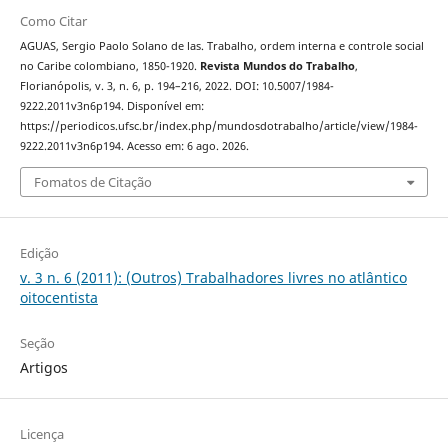
Como Citar
AGUAS, Sergio Paolo Solano de las. Trabalho, ordem interna e controle social
no Caribe colombiano, 1850-1920.
Revista Mundos do Trabalho
,
Florianópolis, v. 3, n. 6, p. 194–216, 2022. DOI: 10.5007/1984-
9222.2011v3n6p194. Disponível em:
https://periodicos.ufsc.br/index.php/mundosdotrabalho/article/view/1984-
9222.2011v3n6p194. Acesso em: 6 ago. 2026.
Fomatos de Citação
Edição
v. 3 n. 6 (2011): (Outros) Trabalhadores livres no atlântico
oitocentista
Seção
Artigos
Licença