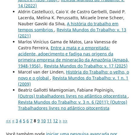
14 (2022)
Aldrin Castellucci, Caio V. de Castro Gerbelli, David P.
Lacerda, Melina K. Perussatto, Micaele Irene Scheer,
Nauber Gavski da Silva,
A história do trabalho em
tempos sombrios
,
Revista Mundos do Trabalho: v. 13
(2021)
Marlos Vinícius Gama de Matos, Lara Vanessa de
Castro Ferreira,
Entre a mata e a empreitada:
acidente, adoecimento e fadiga nas origens da
primeira empresa de mineração da Amazônia (Amapá,
1948-1956)
,
Revista Mundos do Trabalho: v. 17 (2025)
Marcel van der Linden,
História do Trabalho: o velho, o
novo e o global
,
Revista Mundos do Trabalho: v. 1 n. 1
(2009)
Beatriz Gallotti Mamigonian, Fabiane Popinigis,
(Outros) trabalhadores livres no atlântico oitocentista
,
Revista Mundos do Trabalho: v. 3 n. 6 (2011): (Outros)
Trabalhadores livres no atlântico oitocentista
<<
<
3
4
5
6
7
8
9
10
11
12
>
>>
Você também pode
iniciar uma pesquisa avançada por