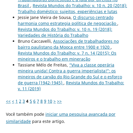
Brasil
,
Revista Mundos do Trabalho: v. 10 n. 20 (2018):
Trabalho doméstico: sujeitos, experiências e lutas
Jessie Jane Vieira de Sousa,
O discurso centrado
harmonia como estrategia política de negociação
,
Revista Mundos do Trabalho: v. 10 n. 19 (2018):
Variedades de História do Trabalho
Bruno Caccavelli,
Associações de trabalhadores no
bairro paulistano da Mooca entre 1900 e 1920
,
Revista Mundos do Trabalho: v. 7 n. 14 (2015): Os
mineiros e o trabalho em mineração
Tassiane Mélo de Freitas,
“Viva a classe operária
mineira unida! Contra a guerra imperialista!”: os
mineiros de carvão do Rio Grande do Sul e o esforço
de guerra (1942-1945)
,
Revista Mundos do Trabalho:
v. 11 (2019)
<<
<
1
2
3
4
5
6
7
8
9
10
>
>>
Você também pode
iniciar uma pesquisa avançada por
similaridade
para este artigo.