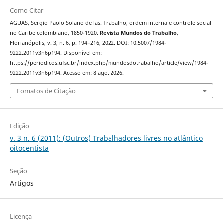
Como Citar
AGUAS, Sergio Paolo Solano de las. Trabalho, ordem interna e controle social
no Caribe colombiano, 1850-1920.
Revista Mundos do Trabalho
,
Florianópolis, v. 3, n. 6, p. 194–216, 2022. DOI: 10.5007/1984-
9222.2011v3n6p194. Disponível em:
https://periodicos.ufsc.br/index.php/mundosdotrabalho/article/view/1984-
9222.2011v3n6p194. Acesso em: 8 ago. 2026.
Fomatos de Citação
Edição
v. 3 n. 6 (2011): (Outros) Trabalhadores livres no atlântico
oitocentista
Seção
Artigos
Licença