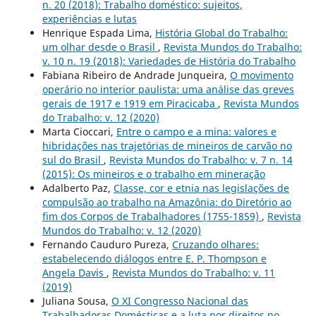
n. 20 (2018): Trabalho doméstico: sujeitos,
experiências e lutas
Henrique Espada Lima,
História Global do Trabalho:
um olhar desde o Brasil
,
Revista Mundos do Trabalho:
v. 10 n. 19 (2018): Variedades de História do Trabalho
Fabiana Ribeiro de Andrade Junqueira,
O movimento
operário no interior paulista: uma análise das greves
gerais de 1917 e 1919 em Piracicaba
,
Revista Mundos
do Trabalho: v. 12 (2020)
Marta Cioccari,
Entre o campo e a mina: valores e
hibridações nas trajetórias de mineiros de carvão no
sul do Brasil
,
Revista Mundos do Trabalho: v. 7 n. 14
(2015): Os mineiros e o trabalho em mineração
Adalberto Paz,
Classe, cor e etnia nas legislações de
compulsão ao trabalho na Amazônia: do Diretório ao
fim dos Corpos de Trabalhadores (1755-1859)
,
Revista
Mundos do Trabalho: v. 12 (2020)
Fernando Cauduro Pureza,
Cruzando olhares:
estabelecendo diálogos entre E. P. Thompson e
Angela Davis
,
Revista Mundos do Trabalho: v. 11
(2019)
Juliana Sousa,
O XI Congresso Nacional das
Trabalhadoras Domésticas e a luta por direitos no