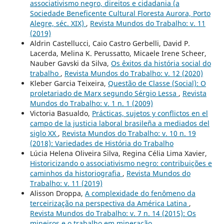
associativismo negro, direitos e cidadania (a
Sociedade Beneficente Cultural Floresta Aurora, Porto
Alegre, séc. XIX)
,
Revista Mundos do Trabalho: v. 11
(2019)
Aldrin Castellucci, Caio Castro Gerbelli, David P.
Lacerda, Melina K. Perussatto, Micaele Irene Scheer,
Nauber Gavski da Silva,
Os êxitos da história social do
trabalho
,
Revista Mundos do Trabalho: v. 12 (2020)
Kleber Garcia Teixeira,
Questão de Classe (Social): O
proletariado de Marx segundo Sérgio Lessa
,
Revista
Mundos do Trabalho: v. 1 n. 1 (2009)
Victoria Basualdo,
Prácticas, sujetos y conflictos en el
campo de la justicia laboral brasileña a mediados del
siglo XX
,
Revista Mundos do Trabalho: v. 10 n. 19
(2018): Variedades de História do Trabalho
Lúcia Helena Oliveira Silva, Regina Célia Lima Xavier,
Historicizando o associativismo negro: contribuições e
caminhos da historiografia
,
Revista Mundos do
Trabalho: v. 11 (2019)
Alisson Droppa,
A complexidade do fenômeno da
terceirização na perspectiva da América Latina
,
Revista Mundos do Trabalho: v. 7 n. 14 (2015): Os
mineiros e o trabalho em mineração