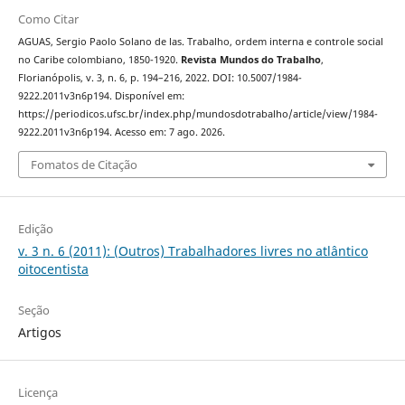
Como Citar
AGUAS, Sergio Paolo Solano de las. Trabalho, ordem interna e controle social
no Caribe colombiano, 1850-1920.
Revista Mundos do Trabalho
,
Florianópolis, v. 3, n. 6, p. 194–216, 2022. DOI: 10.5007/1984-
9222.2011v3n6p194. Disponível em:
https://periodicos.ufsc.br/index.php/mundosdotrabalho/article/view/1984-
9222.2011v3n6p194. Acesso em: 7 ago. 2026.
Fomatos de Citação
Edição
v. 3 n. 6 (2011): (Outros) Trabalhadores livres no atlântico
oitocentista
Seção
Artigos
Licença