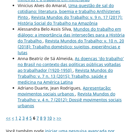
Vinicius Alves do Amaral,
Uma questão de sal do
cotidiano: literatura, boemia e trabalho Anthístenes
Pinto
,
Revista Mundos do Trabalho: v. 9 n. 17 (2017):
História Social do Trabalho na Amazônia
Alessandra Belo Assis Silva,
Mundos do trabalho em
diálogo: a importância das interseções para a História
do Trabalho
,
Revista Mundos do Trabalho: v. 10 n. 20
(2018): Trabalho doméstico: sujeitos, experiências e
lutas
Anna Beatriz de Sá Almeida,
As doenças ‘do trabalho’
no Brasil no contexto das políticas públicas voltadas
ao trabalhador (1920-1950)
,
Revista Mundos do
Trabalho: v. 7 n. 13 (2015): Trabalho, saúde e
medicina na América Latina
Adriano Duarte, Jean Rodrigues,
Apresentação:
movimentos sociais urbanos
,
Revista Mundos do
Trabalho: v. 4 n. 7 (2012): Dossiê movimentos sociais
urbanos
<<
<
1
2
3
4
5
6
7
8
9
10
>
>>
Você também pode
iniciar uma pesquisa avançada por