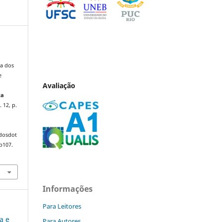
ra dos
e
Avaliação
ta
. 12, p.
ndosdot
p107.
Informações
Para Leitores
ca e
Para Autores