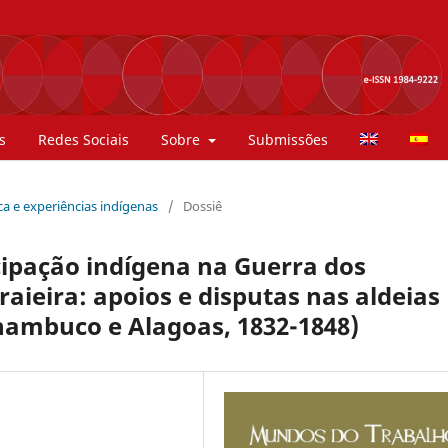
s
Redes Sociais
Sobre
Submissões
tica e experiências indígenas
/
Dossiê
icipação indígena na Guerra dos
aieira: apoios e disputas nas aldeias
rnambuco e Alagoas, 1832-1848)