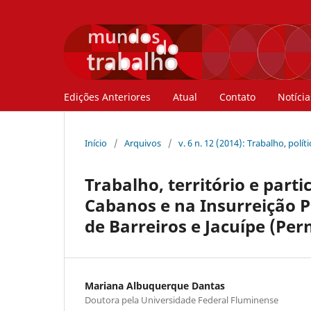
Edições Anteriores
Atual
Contato
Notícia
Início
/
Arquivos
/
v. 6 n. 12 (2014): Trabalho, polí
Trabalho, território e part
Cabanos e na Insurreição Pr
de Barreiros e Jacuípe (Pe
Mariana Albuquerque Dantas
Doutora pela Universidade Federal Fluminense