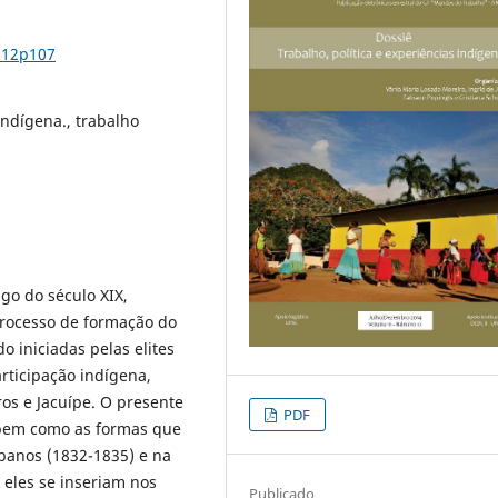
n12p107
 indígena., trabalho
go do século XIX,
processo de formação do
o iniciadas pelas elites
articipação indígena,
ros e Jacuípe. O presente
PDF
 bem como as formas que
banos (1832-1835) e na
, eles se inseriam nos
Publicado