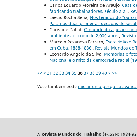
Carlos Eduardo Moreira de Araujo,
Casa de
fabricando trabalhadores, século XIX.
,
Rev
Laécio Rocha Sena,
Nos tempos do “ouro n
Pará nas duas primeiras décadas do sécul
Christine Dabat,
O mundo do açúcar: como 
ambiente ao longo de 2.000 anos
,
Revista
Marcelo Rosanova Ferraro,
Escravidão e Re
em Cuba, 1868-1886
,
Revista Mundos do T
Leonardo Ângelo da Silva,
Memórias e foto
Nacional e o mito da democracia racial (1
<<
<
31
32
33
34
35
36
37
38
39
40
>
>>
Você também pode
iniciar uma pesquisa avança
A
Revista Mundos do Trabalho
(e-ISSN: 1984-92