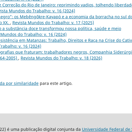
 Correção do Rio de Janeiro: reprimindo vadios, tolhendo liberdad
ista Mundos do Trabalho: v. 16 (2024)
egro”: os Mebêngôkre-Kayapó e a economia da borracha no sul d
o XX.
,
Revista Mundos do Trabalho: v. 17 (2025)
a substância doce transformou nossa política, saúde e meio
 Mundos do Trabalho: v. 16 (2024)
sistência em Matanzas: Trabalho, Direitos e Raça na Crise do Cativ
rabalho: v. 16 (2024)
grafias que fraturam: trabalhadores negros, Companhia Siderúrg
964-2005)
,
Revista Mundos do Trabalho: v. 18 (2026)
da por similaridade
para este artigo.
22) é uma publicação digital conjunta da
Universidade Federal de 