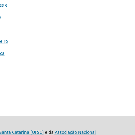
es e
o
eiro
ica
Santa Catarina (UFSC)
e da
Associação Nacional