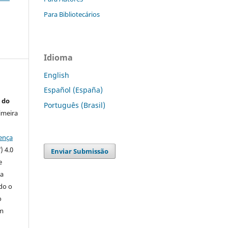
Para Bibliotecários
Idioma
English
Español (España)
 do
Português (Brasil)
imeira
ença
) 4.0
Enviar Submissão
e
 a
ndo o
o
m