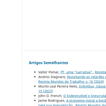
Artigos Semelhantes
Valter Pomar,
PT, uma "narrativa"
,
Revist
Andres Stagnaro,
Revisitando as relaçõe
Revista Mundos do Trabalho: v. 16 (2024)
Murilo Leal Pereira Neto,
Indivíduo, classe
15 (2023)
John D. French,
O Indestrutível e Inescrutá
Jaime Rodrigues,
A economia moral a bordo
pela sua manutenção
,
Revista Mundos do 