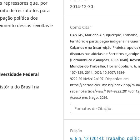
os repressores que, por
2014-12-30
uito de recrutá-los para
pação política dos
vimento dessas revoltas e
Como Citar
DANTAS, Mariana Albuquerque. Trabalho,
território e participação indígena na Guer
Cabanos e na Insurreição Praieira: apoios 
disputas nas aldeias de Barreiros e Jacuípe
(Pernambuco e Alagoas, 1832-1848).
Revis
Mundos do Trabalho
, Florianópolis, v. 6, n
107–129, 2014. DOI: 10.5007/1984-
iversidade Federal
9222.2014v6n12p107. Disponível em:
https://periodicos.ufsc.br/index.php/mu
stória do Brasil na
rabalho/article/view/1984-9222.2014v6n12
Acesso em: 6 ago. 2026.
Fomatos de Citação
Edição
v. 6 n. 12 (2014): Trabalho, políti