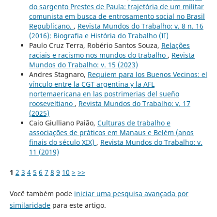
do sargento Prestes de Paula: trajetória de um militar
comunista em busca de entrosamento social no Brasil
Republicano.
,
Revista Mundos do Trabalho: v. 8 n. 16
(2016): Biografia e História do Trabalho (II)
Paulo Cruz Terra, Robério Santos Souza,
Relações
raciais e racismo nos mundos do trabalho
,
Revista
Mundos do Trabalho: v. 15 (2023)
Andres Stagnaro,
Requiem para los Buenos Vecinos: el
vínculo entre la CGT argentina y la AFL
nortemaericana en las postrimerias del sueño
rooseveltiano
,
Revista Mundos do Trabalho: v. 17
(2025)
Caio Giulliano Paião,
Culturas de trabalho e
associações de práticos em Manaus e Belém (anos
finais do século XIX)
,
Revista Mundos do Trabalho: v.
11 (2019)
1
2
3
4
5
6
7
8
9
10
>
>>
Você também pode
iniciar uma pesquisa avançada por
similaridade
para este artigo.