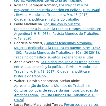
(2018): Variedades de História do Trabalho
Rossana Barragán Romano,
Los k’ajchas* y los
proyectos de industria y nación en Bolivia (1935-1940)
,
Revista Mundos do Trabalho: v. 9 n. 18 (2017):
Cidadania, política e história do trabalho
Pablo Maddalena,
Legislar con lo nuestro,
reglamentar a la luz de la OIT: los riesgos laborales en
Argentina (1915-1936)
,
Revista Mundos do Trabalho:
v. 12 (2020)
Gabriela Mitidieri,
¿Labores femeninas o trabajo?
Mujeres dedicadas a la costura en Buenos Aires, 1852-
1862
,
Revista Mundos do Trabalho: v. 10 n. 20 (2018):
Trabalho doméstico: sujeitos, experiências e lutas
Ángela Vergara,
La Unidad Popular y los trabajadores:
entre la autonomía y la política
,
Revista Mundos do
Trabalho: v. 9 n. 18 (2017): Cidadania, política e
história do trabalho
Walter Ludovico Koppmann, Stefan Rinke,
Apresentação do Dossie: Mundos do Trabalho e
Culturas políticas de esquerda nas novas cidades da
América Latina
,
Revista Mundos do Trabalho: v. 16
(2024)
Lucas Porto Marchesini Torres,
Percursos e percalços