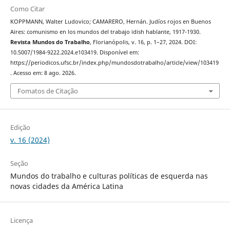
Como Citar
KOPPMANN, Walter Ludovico; CAMARERO, Hernán. Judíos rojos en Buenos
Aires: comunismo en los mundos del trabajo idish hablante, 1917-1930.
Revista Mundos do Trabalho
, Florianópolis, v. 16, p. 1–27, 2024. DOI:
10.5007/1984-9222.2024.e103419. Disponível em:
https://periodicos.ufsc.br/index.php/mundosdotrabalho/article/view/103419
. Acesso em: 8 ago. 2026.
Fomatos de Citação
Edição
v. 16 (2024)
Seção
Mundos do trabalho e culturas políticas de esquerda nas
novas cidades da América Latina
Licença