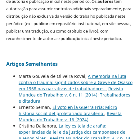
de autoria e publicação inicial neste periódico. Os
autores
têm
autorização para assumir contratos adicionais separadamente, para
distribuição não exclusiva da versão do trabalho publicada neste
periódico (ex.: publicar em repositório institucional, em site pessoal,
publicar uma tradução, ou como capítulo de livro), com
reconhecimento de autoria e publicação inicial neste periódico.
Artigos Semelhantes
Marta Gouveia de Oliveira Rovai,
A memória na luta
contra o trauma: significados sobre a Greve de Osasco
em 1968 nas narrativas de trabalhadores
,
Revista
Mundos do Trabalho: v. 6 n. 11 (2014): Trabalhadores
e ditadura
Ernesto Seman,
El Voto en la Guerra Fría: Micro
historia social del proletariado brasileño
,
Revista
Mundos do Trabalho: v. 16 (2024)
Cristina Dallanora,
La ley es tela de araña:
experiências da lei e da justiça dos camponeses de
Buenos Aires
,
Revista Mundos do Trabalho: v. 7 n. 13