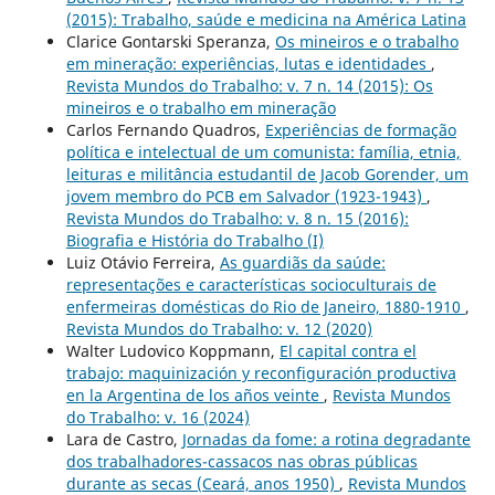
(2015): Trabalho, saúde e medicina na América Latina
Clarice Gontarski Speranza,
Os mineiros e o trabalho
em mineração: experiências, lutas e identidades
,
Revista Mundos do Trabalho: v. 7 n. 14 (2015): Os
mineiros e o trabalho em mineração
Carlos Fernando Quadros,
Experiências de formação
política e intelectual de um comunista: família, etnia,
leituras e militância estudantil de Jacob Gorender, um
jovem membro do PCB em Salvador (1923-1943)
,
Revista Mundos do Trabalho: v. 8 n. 15 (2016):
Biografia e História do Trabalho (I)
Luiz Otávio Ferreira,
As guardiãs da saúde:
representações e características socioculturais de
enfermeiras domésticas do Rio de Janeiro, 1880-1910
,
Revista Mundos do Trabalho: v. 12 (2020)
Walter Ludovico Koppmann,
El capital contra el
trabajo: maquinización y reconfiguración productiva
en la Argentina de los años veinte
,
Revista Mundos
do Trabalho: v. 16 (2024)
Lara de Castro,
Jornadas da fome: a rotina degradante
dos trabalhadores-cassacos nas obras públicas
durante as secas (Ceará, anos 1950)
,
Revista Mundos