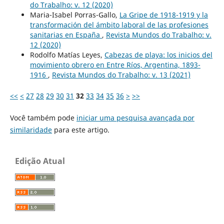
do Trabalho: v. 12 (2020)
Maria-Isabel Porras-Gallo,
La Gripe de 1918-1919 y la
transformación del ámbito laboral de las profesiones
sanitarias en España
,
Revista Mundos do Trabalho: v.
12 (2020)
Rodolfo Matías Leyes,
Cabezas de playa: los inicios del
movimiento obrero en Entre Ríos, Argentina, 1893-
1916
,
Revista Mundos do Trabalho: v. 13 (2021)
<<
<
27
28
29
30
31
32
33
34
35
36
>
>>
Você também pode
iniciar uma pesquisa avançada por
similaridade
para este artigo.
Edição Atual