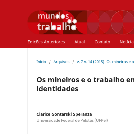
Edições Anteriores
Atual
Contato
Notícia
Início
/
Arquivos
/
v. 7 n. 14 (2015): Os mineiros e
Os mineiros e o trabalho e
identidades
Clarice Gontarski Speranza
Universidade Federal de Pelotas (UFPel)