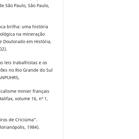
e São Paulo, São Paulo,
ca brilha: uma história
nológica na mineração
de Doutorado em História,
02).
 leis trabalhistas e os
trões no Rio Grande do Sul
: ANPUHRS,
calisme minier français
lifax, volume 16, nº 1,
ros de Criciúma”.
orianópolis, 1984).