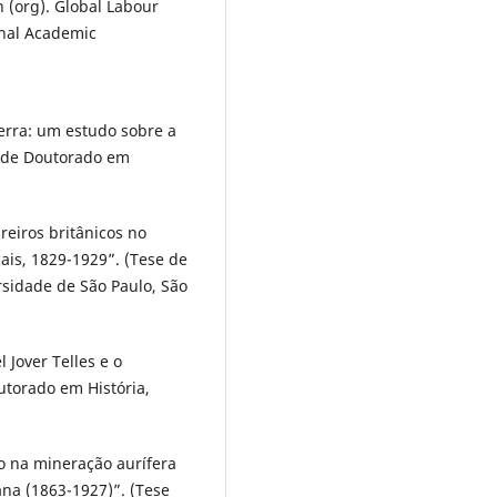
n (org). Global Labour
ional Academic
erra: um estudo sobre a
e de Doutorado em
reiros britânicos no
ais, 1829-1929”. (Tese de
sidade de São Paulo, São
 Jover Telles e o
utorado em História,
no na mineração aurífera
na (1863-1927)”. (Tese