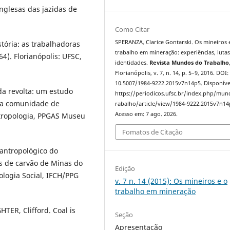
nglesas das jazidas de
Como Citar
SPERANZA, Clarice Gontarski. Os mineiros 
tória: as trabalhadoras
trabalho em mineração: experiências, lutas
4). Florianópolis: UFSC,
identidades.
Revista Mundos do Trabalho
Florianópolis, v. 7, n. 14, p. 5–9, 2016. DOI:
10.5007/1984-9222.2015v7n14p5. Disponíve
da revolta: um estudo
https://periodicos.ufsc.br/index.php/mu
ma comunidade de
rabalho/article/view/1984-9222.2015v7n14
Acesso em: 7 ago. 2026.
tropologia, PPGAS Museu
Fomatos de Citação
antropológico do
s de carvão de Minas do
Edição
ologia Social, IFCH/PPG
v. 7 n. 14 (2015): Os mineiros e o
trabalho em mineração
ER, Clifford. Coal is
Seção
Apresentação