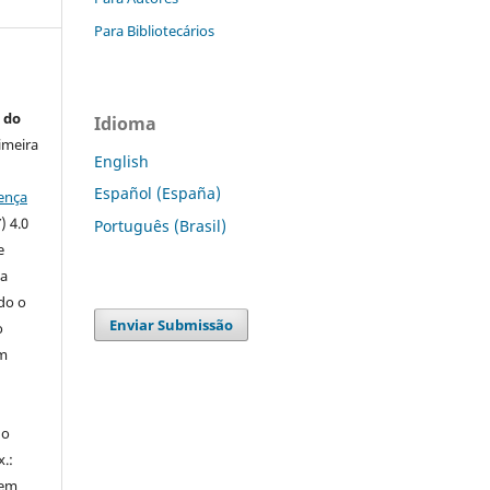
Para Bibliotecários
 do
Idioma
imeira
English
Español (España)
ença
) 4.0
Português (Brasil)
e
 a
ndo o
Enviar Submissão
o
m
do
x.:
 em