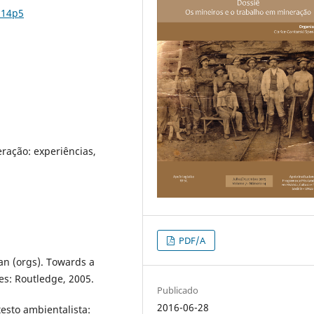
n14p5
ração: experiências,
PDF/A
n (orgs). Towards a
res: Routledge, 2005.
Publicado
2016-06-28
esto ambientalista: