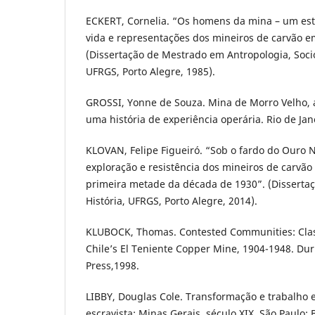
ECKERT, Cornelia. “Os homens da mina – um es
vida e representações dos mineiros de carvão 
(Dissertação de Mestrado em Antropologia, Sociol
UFRGS, Porto Alegre, 1985).
GROSSI, Yonne de Souza. Mina de Morro Velho,
uma história de experiência operária. Rio de Jane
KLOVAN, Felipe Figueiró. “Sob o fardo do Ouro N
exploração e resistência dos mineiros de carvão
primeira metade da década de 1930”. (Disserta
História, UFRGS, Porto Alegre, 2014).
KLUBOCK, Thomas. Contested Communities: Class
Chile’s El Teniente Copper Mine, 1904-1948. Du
Press,1998.
LIBBY, Douglas Cole. Transformação e trabalh
escravista: Minas Gerais, século XIX. São Paulo: 