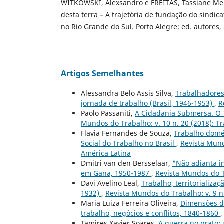
WITKOWSKI, Alexsandro e FREITAS, Tassiane Me
desta terra – A trajetória de fundação do sindic
no Rio Grande do Sul. Porto Alegre: ed. autores,
Artigos Semelhantes
Alessandra Belo Assis Silva,
Trabalhadores 
jornada de trabalho (Brasil, 1946-1953)
,
R
Paolo Passaniti,
A Cidadania Submersa. O T
Mundos do Trabalho: v. 10 n. 20 (2018): Tr
Flavia Fernandes de Souza,
Trabalho domés
Social do Trabalho no Brasil
,
Revista Mund
América Latina
Dmitri van den Bersselaar,
"Não adianta in
em Gana, 1950-1987
,
Revista Mundos do Tr
Davi Avelino Leal,
Trabalho, territorializa
1932)
,
Revista Mundos do Trabalho: v. 9 n
Maria Luiza Ferreira Oliveira,
Dimensões d
trabalho, negócios e conflitos, 1840-1860
Tamires Xavier Soares,
A guerra no prato: