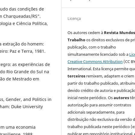
tudo das condições de
em Charqueadas/RS”.
Licença
ogia e Ciência Política,
Os autores cedem à
Revista Mundos
Trabalho
os direitos exclusivos de pr
 a extração do homem:
publicação, com o trabalho
iro: Paz e Terra, 1981.
simultaneamente licenciado sob a
Lic
Creative Commons Attribution
(CC BY
egro: as experiências de
International. Esta licença permite qu
 do Rio Grande do Sul na
terceiros
remixem, adaptem e criem
ção de Mestrado em
partir do trabalho publicado, atribui
devido crédito de autoria e publicaçã
inicial neste periódico. Os
autores
tê
, Gender, and Politics in
autorização para assumir contratos
rham: Duke University
adicionais separadamente, para
distribuição não exclusiva da versão 
trabalho publicada neste periódico (e
o em uma economia
publicar em repositório institucional,
Brasiliense, 1988.