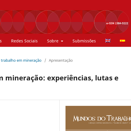
s
Redes Sociais
Sobre
Submissões
 o trabalho em mineração
/
Apresentação
m mineração: experiências, lutas e