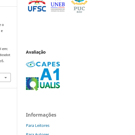
e o
 e
,
l em:
Avaliação
ndosdot
p5.
Informações
Para Leitores
Para Autores