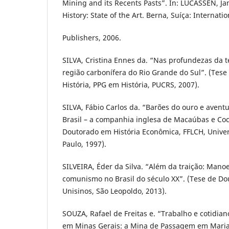
Mining and its Recents Pasts”. In: LUCASSEN, Ja
History: State of the Art. Berna, Suíça: Internat
Publishers, 2006.
SILVA, Cristina Ennes da. “Nas profundezas da t
região carbonífera do Rio Grande do Sul”. (Tes
História, PPG em História, PUCRS, 2007).
SILVA, Fábio Carlos da. “Barões do ouro e aventu
Brasil – a companhia inglesa de Macaúbas e Coc
Doutorado em História Econômica, FFLCH, Univer
Paulo, 1997).
SILVEIRA, Éder da Silva. “Além da traição: Manoel
comunismo no Brasil do século XX”. (Tese de Do
Unisinos, São Leopoldo, 2013).
SOUZA, Rafael de Freitas e. “Trabalho e cotidia
em Minas Gerais: a Mina de Passagem em Maria