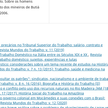
lo. Sobre os homens
ato dos mineiros de Butiá
 2006.
precários no Tribunal Superior do Trabalho: salário, contrato e
evista Mundos do Trabalho: v. 11 (2019)
rabalho Doméstico na Itália entre os Séculos XIX e XX
,
Revista
abalho doméstico: sujeitos, experiências e lutas
tico: considerações sobre um tema recente de estudos na Históri
os do Trabalho: v. 7 n. 13 (2015): Trabalho, saúde e medicina na
sultar os patrões": sindicatos, nacionalismo e o ambiente de trab
abalho: v. 8 n. 16 (2016): Biografia e História do Trabalho (II)
ção e conflito pelo uso dos recursos naturais no Rio Madeira /AM (18
. 17 (2017): História Social do Trabalho na Amazônia
o governo colonial em Moçâmedes e suas conexões com o Brasil:
,
Revista Mundos do Trabalho: v. 12 (2020)
 uma breve análise sobre o problema de abastecimento de carne v