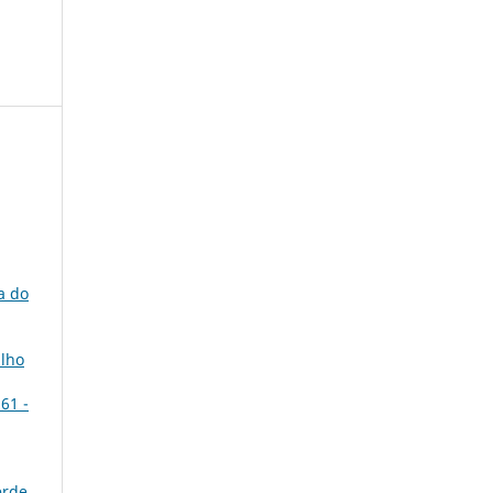
a do
alho
61 -
erde