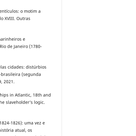
ntículos: o motim a
o XVIII. Outras
arinheiros e
Rio de Janeiro (1780-
as cidades: distúrbios
-brasileira (segunda
9, 2021.
ips in Atlantic, 18th and
he slaveholder’s logic.
1824-1826): uma vez e
stória atual, os