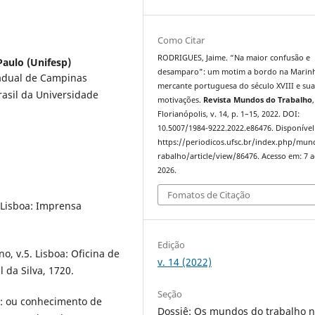
Como Citar
RODRIGUES, Jaime. “Na maior confusão e
Paulo (Unifesp)
desamparo": um motim a bordo na Marin
tadual de Campinas
mercante portuguesa do século XVIII e sua
rasil da Universidade
motivações.
Revista Mundos do Trabalho
,
Florianópolis, v. 14, p. 1–15, 2022. DOI:
10.5007/1984-9222.2022.e86476. Disponível
https://periodicos.ufsc.br/index.php/mu
rabalho/article/view/86476. Acesso em: 7 
2026.
Fomatos de Citação
 Lisboa: Imprensa
Edição
o, v.5. Lisboa: Oficina de
v. 14 (2022)
l da Silva, 1720.
Seção
o: ou conhecimento de
Dossiê: Os mundos do trabalho 