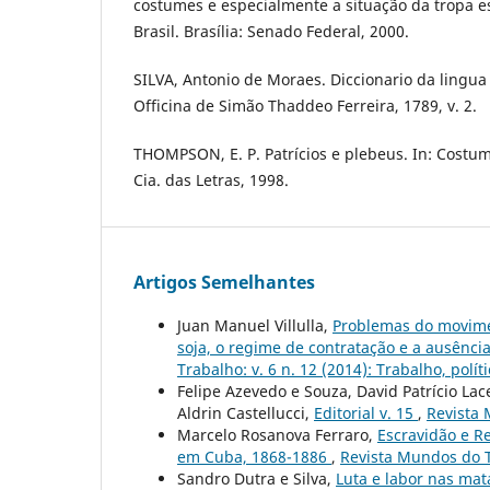
costumes e especialmente a situação da tropa es
Brasil. Brasília: Senado Federal, 2000.
SILVA, Antonio de Moraes. Diccionario da lingua
Officina de Simão Thaddeo Ferreira, 1789, v. 2.
THOMPSON, E. P. Patrícios e plebeus. In: Cost
Cia. das Letras, 1998.
Artigos Semelhantes
Juan Manuel Villulla,
Problemas do movimen
soja, o regime de contratação e a ausência
Trabalho: v. 6 n. 12 (2014): Trabalho, polí
Felipe Azevedo e Souza, David Patrício La
Aldrin Castellucci,
Editorial v. 15
,
Revista 
Marcelo Rosanova Ferraro,
Escravidão e Re
em Cuba, 1868-1886
,
Revista Mundos do T
Sandro Dutra e Silva,
Luta e labor nas mat