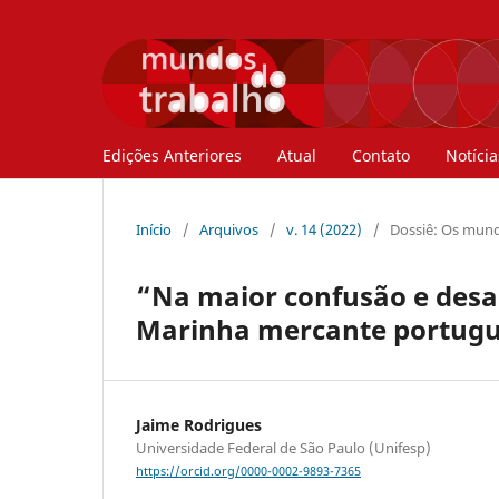
Edições Anteriores
Atual
Contato
Notícia
Início
/
Arquivos
/
v. 14 (2022)
/
Dossiê: Os mund
“Na maior confusão e des
Marinha mercante portugue
Jaime Rodrigues
Universidade Federal de São Paulo (Unifesp)
https://orcid.org/0000-0002-9893-7365