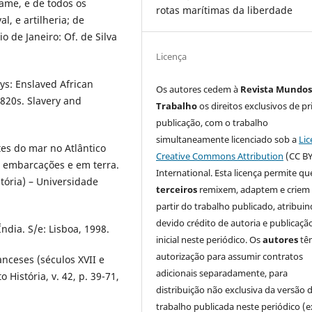
iame, e de todos os
rotas marítimas da liberdade
, e artilheria; de
o de Janeiro: Of. de Silva
Licença
ys: Enslaved African
Os autores cedem à
Revista Mundos
820s. Slavery and
Trabalho
os direitos exclusivos de pr
publicação, com o trabalho
simultaneamente licenciado sob a
Lic
es do mar no Atlântico
Creative Commons Attribution
(CC BY
s embarcações e em terra.
International. Esta licença permite qu
tória) – Universidade
terceiros
remixem, adaptem e criem
partir do trabalho publicado, atribui
devido crédito de autoria e publicaçã
dia. S/e: Lisboa, 1998.
inicial neste periódico. Os
autores
tê
autorização para assumir contratos
nceses (séculos XVII e
adicionais separadamente, para
 História, v. 42, p. 39-71,
distribuição não exclusiva da versão 
trabalho publicada neste periódico (e