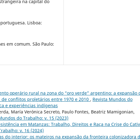
trangeira na capital do
 portuguesa. Lisboa:
umes em comum. São Paulo:
to operário rural na zona do “oro verde” argentino: a expansão 
 de conflitos proletários entre 1970 e 2010
,
Revista Mundos do
tica e experiências indígenas
cerda, María Verónica Secreto, Paulo Fontes, Beatriz Mamigonian,
Mundos do Trabalho: v. 15 (2023)
sistência em Matanzas: Trabalho, Direitos e Raça na Crise do Cativ
rabalho: v. 16 (2024)
as do interior: os mateiros na expansão da fronteira colonizadora 