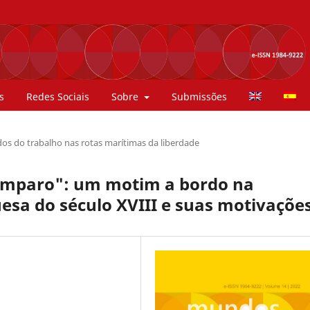
s
Redes Sociais
Sobre
Submissões
os do trabalho nas rotas marítimas da liberdade
amparo": um motim a bordo na
sa do século XVIII e suas motivaçõe