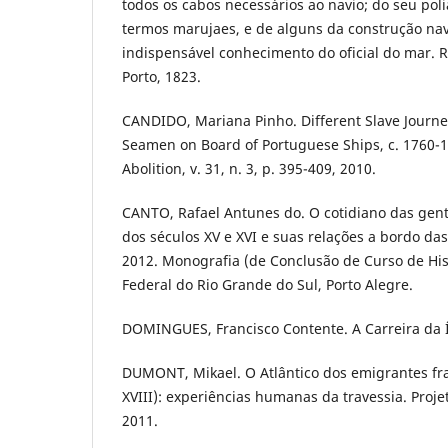
todos os cabos necessários ao navio; do seu pol
termos marujaes, e de alguns da construção naval
indispensável conhecimento do oficial do mar. Ri
Porto, 1823.
CANDIDO, Mariana Pinho. Different Slave Journe
Seamen on Board of Portuguese Ships, c. 1760-1
Abolition, v. 31, n. 3, p. 395-409, 2010.
CANTO, Rafael Antunes do. O cotidiano das gent
dos séculos XV e XVI e suas relações a bordo da
2012. Monografia (de Conclusão de Curso de His
Federal do Rio Grande do Sul, Porto Alegre.
DOMINGUES, Francisco Contente. A Carreira da Ín
DUMONT, Mikael. O Atlântico dos emigrantes fra
XVIII): experiências humanas da travessia. Projeto
2011.