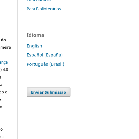
Para Bibliotecários
Idioma
 do
English
imeira
Español (España)
ença
Português (Brasil)
) 4.0
e
 a
ndo o
Enviar Submissão
o
m
do
x.: