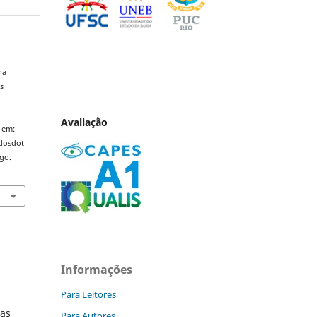
ha
s
Avaliação
 em:
ndosdot
ago.
Informações
Para Leitores
nas
Para Autores