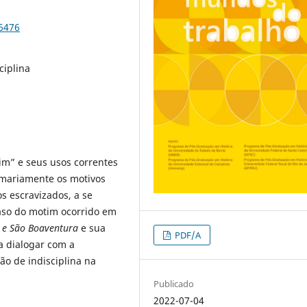
86476
ciplina
tim” e seus usos correntes
umariamente os motivos
s escravizados, a se
caso do motim ocorrido em
e e São Boaventura
e sua
PDF/A
a dialogar com a
ão de indisciplina na
Publicado
2022-07-04