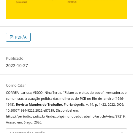
PDF/A
Publicado
2022-10-27
Como Citar
CORREA, Larissa; VISCO, Nina Teruz. “Falam as eleitas do povo”: vereadoras e
comunistas, a atuação política das mulheres do PCB no Rio de Janeiro (1946-
1948).
Revista Mundos do Trabalho
, Florianópolis, v. 14, p. 1–22, 2022. DOI:
10.5007/1984-9222.2022.e87219. Disponível em:
https://periodicos.ufsc.br/index.php/mundosdotrabalho/article/view/87219.
Acesso em: 6 ago. 2026.
Fomatos de Citação