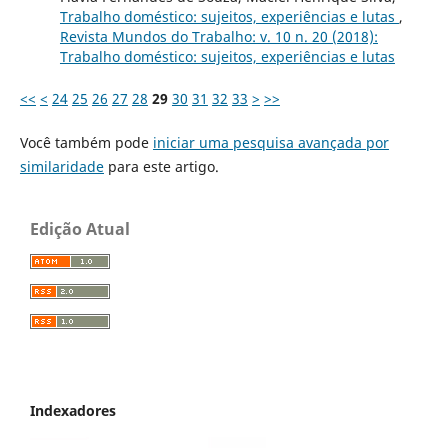
Trabalho doméstico: sujeitos, experiências e lutas
,
Revista Mundos do Trabalho: v. 10 n. 20 (2018):
Trabalho doméstico: sujeitos, experiências e lutas
<<
<
24
25
26
27
28
29
30
31
32
33
>
>>
Você também pode
iniciar uma pesquisa avançada por
similaridade
para este artigo.
Edição Atual
Indexadores