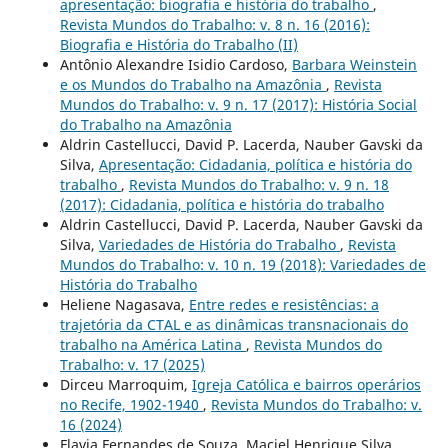
apresentação: biografia e história do trabalho
,
Revista Mundos do Trabalho: v. 8 n. 16 (2016):
Biografia e História do Trabalho (II)
Antônio Alexandre Isidio Cardoso,
Barbara Weinstein
e os Mundos do Trabalho na Amazônia
,
Revista
Mundos do Trabalho: v. 9 n. 17 (2017): História Social
do Trabalho na Amazônia
Aldrin Castellucci, David P. Lacerda, Nauber Gavski da
Silva,
Apresentação: Cidadania, política e história do
trabalho
,
Revista Mundos do Trabalho: v. 9 n. 18
(2017): Cidadania, política e história do trabalho
Aldrin Castellucci, David P. Lacerda, Nauber Gavski da
Silva,
Variedades de História do Trabalho
,
Revista
Mundos do Trabalho: v. 10 n. 19 (2018): Variedades de
História do Trabalho
Heliene Nagasava,
Entre redes e resistências: a
trajetória da CTAL e as dinâmicas transnacionais do
trabalho na América Latina
,
Revista Mundos do
Trabalho: v. 17 (2025)
Dirceu Marroquim,
Igreja Católica e bairros operários
no Recife, 1902-1940
,
Revista Mundos do Trabalho: v.
16 (2024)
Flavia Fernandes de Souza, Maciel Henrique Silva,