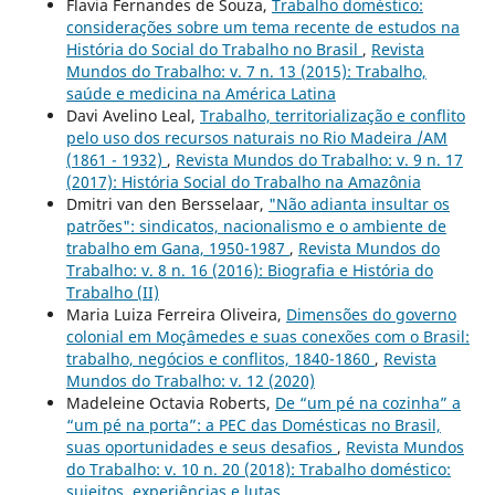
Flavia Fernandes de Souza,
Trabalho doméstico:
considerações sobre um tema recente de estudos na
História do Social do Trabalho no Brasil
,
Revista
Mundos do Trabalho: v. 7 n. 13 (2015): Trabalho,
saúde e medicina na América Latina
Davi Avelino Leal,
Trabalho, territorialização e conflito
pelo uso dos recursos naturais no Rio Madeira /AM
(1861 - 1932)
,
Revista Mundos do Trabalho: v. 9 n. 17
(2017): História Social do Trabalho na Amazônia
Dmitri van den Bersselaar,
"Não adianta insultar os
patrões": sindicatos, nacionalismo e o ambiente de
trabalho em Gana, 1950-1987
,
Revista Mundos do
Trabalho: v. 8 n. 16 (2016): Biografia e História do
Trabalho (II)
Maria Luiza Ferreira Oliveira,
Dimensões do governo
colonial em Moçâmedes e suas conexões com o Brasil:
trabalho, negócios e conflitos, 1840-1860
,
Revista
Mundos do Trabalho: v. 12 (2020)
Madeleine Octavia Roberts,
De “um pé na cozinha” a
“um pé na porta”: a PEC das Domésticas no Brasil,
suas oportunidades e seus desafios
,
Revista Mundos
do Trabalho: v. 10 n. 20 (2018): Trabalho doméstico:
sujeitos, experiências e lutas