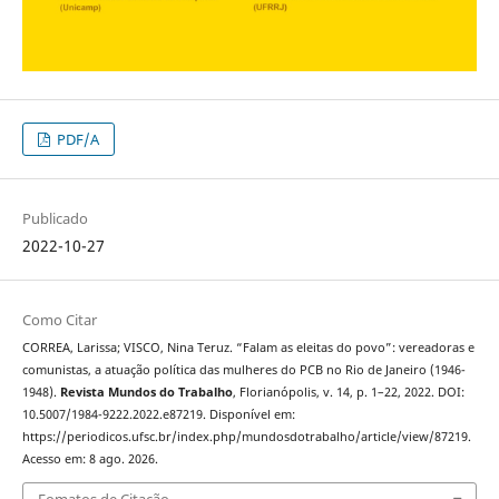
PDF/A
Publicado
2022-10-27
Como Citar
CORREA, Larissa; VISCO, Nina Teruz. “Falam as eleitas do povo”: vereadoras e
comunistas, a atuação política das mulheres do PCB no Rio de Janeiro (1946-
1948).
Revista Mundos do Trabalho
, Florianópolis, v. 14, p. 1–22, 2022. DOI:
10.5007/1984-9222.2022.e87219. Disponível em:
https://periodicos.ufsc.br/index.php/mundosdotrabalho/article/view/87219.
Acesso em: 8 ago. 2026.
Fomatos de Citação