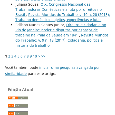
Juliana Sousa,
O XI Congresso Nacional das
Trabalhadoras Domésticas e a luta por direitos no
Brasil
,
Revista Mundos do Trabalho: v. 10 n. 20 (2018):
Trabalho doméstico: sujeitos, experiências e lutas
Edilson Nunes Santos Junior,
Direitos e cidadania no
Rio de Janeiro: poder e disputas por espaços de
trabalho na Praia da Saúde em 1841
,
Revista Mundos
do Trabalho: v. 9 n. 18 (2017): Cidadania, política e
história do trabalho
1
2
3
4
5
6
7
8
9
10
>
>>
Você também pode
iniciar uma pesquisa avançada por
similaridade
para este artigo.
Edição Atual