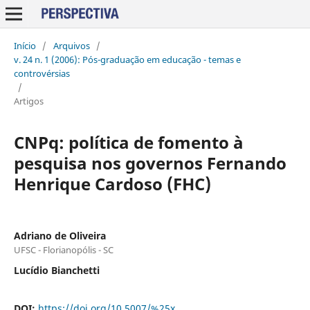
Início
/
Arquivos
/
v. 24 n. 1 (2006): Pós-graduação em educação - temas e
controvérsias
/
Artigos
CNPq: política de fomento à
pesquisa nos governos Fernando
Henrique Cardoso (FHC)
Adriano de Oliveira
UFSC - Florianopólis - SC
Lucídio Bianchetti
DOI:
https://doi.org/10.5007/%25x