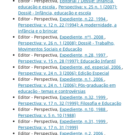
Editor - Perspectiva,
Editorial / Dossiê: Infância,
educação e escola
,
Perspectiva: v. 25 n. 1 (2007):
Dossiê - Infância, educação e escola
Editor - Perspectiva,
Expediente, n.22, 1994
,
Perspectiva: v. 12 n. 22 (1994): A modernidade, a
infância e o brincar
Editor - Perspectiva,
Expediente, nº1, 2008
,
Perspectiva: v. 26 n. 1 (2008): Dossiê - Trabalho,
Movimentos Sociais e Educação
Editor - Perspectiva,
Expediente, n.28, 1997
,
Perspectiva: v. 15 n. 28 (1997): Educação Infantil
Editor - Perspectiva,
Expediente, ed. especial, 2006
,
Perspectiva: v. 24 n. 3 (2006): Edição Especial
Editor - Perspectiva,
Expediente, n.1, 2006
,
Perspectiva: v. 24 n. 1 (2006): Pós-graduação em
educação - temas e controvérsias
Editor - Perspectiva,
Expediente, n.32, 1999
,
Perspectiva: v. 17 n. 32 (1999): Filosofia e Educação
Editor - Perspectiva,
Expediente, n.10, 1988
,
Perspectiva: v. 5 n. 10 (1988)
Editor - Perspectiva,
Expediente, n.31, 1999
,
Perspectiva: v. 17 n. 31 (1999)
Editor - Perspectiva,
Expediente, n.2, 2006
,