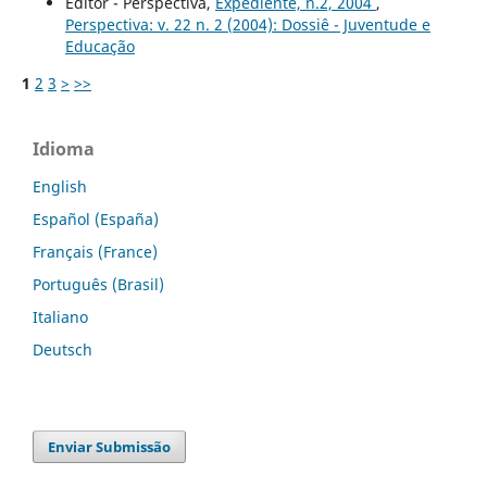
Editor - Perspectiva,
Expediente, n.2, 2004
,
Perspectiva: v. 22 n. 2 (2004): Dossiê - Juventude e
Educação
1
2
3
>
>>
Idioma
English
Español (España)
Français (France)
Português (Brasil)
Italiano
Deutsch
Enviar Submissão