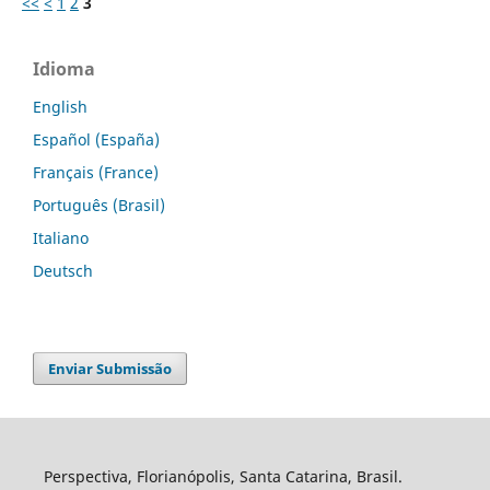
<<
<
1
2
3
Idioma
English
Español (España)
Français (France)
Português (Brasil)
Italiano
Deutsch
Enviar Submissão
Perspectiva, Florianópolis, Santa Catarina, Brasil.