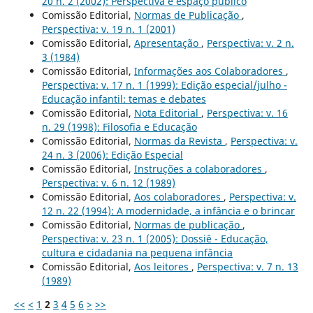
20 n. 2 (2002): Perspectiva e espaço público
Comissão Editorial,
Normas de Publicação
,
Perspectiva: v. 19 n. 1 (2001)
Comissão Editorial,
Apresentação
,
Perspectiva: v. 2 n.
3 (1984)
Comissão Editorial,
Informações aos Colaboradores
,
Perspectiva: v. 17 n. 1 (1999): Edição especial/julho -
Educação infantil: temas e debates
Comissão Editorial,
Nota Editorial
,
Perspectiva: v. 16
n. 29 (1998): Filosofia e Educação
Comissão Editorial,
Normas da Revista
,
Perspectiva: v.
24 n. 3 (2006): Edição Especial
Comissão Editorial,
Instruções a colaboradores
,
Perspectiva: v. 6 n. 12 (1989)
Comissão Editorial,
Aos colaboradores
,
Perspectiva: v.
12 n. 22 (1994): A modernidade, a infância e o brincar
Comissão Editorial,
Normas de publicação
,
Perspectiva: v. 23 n. 1 (2005): Dossiê - Educação,
cultura e cidadania na pequena infância
Comissão Editorial,
Aos leitores
,
Perspectiva: v. 7 n. 13
(1989)
<<
<
1
2
3
4
5
6
>
>>